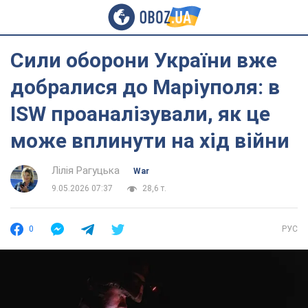
Сили оборони України вже
добралися до Маріуполя: в
ISW проаналізували, як це
може вплинути на хід війни
Лілія Рагуцька
War
9.05.2026 07:37
28,6 т.
0
РУС