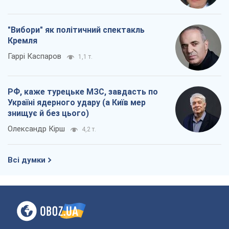
"Вибори" як політичний спектакль
Кремля
Гаррі Каспаров
1,1 т.
РФ, каже турецьке МЗС, завдасть по
Україні ядерного удару (а Київ мер
знищує й без цього)
Олександр Кірш
4,2 т.
Всі думки