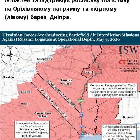
областей та
підтримує російську логістику
на Оріхівському напрямку та східному
(лівому) березі Дніпра.