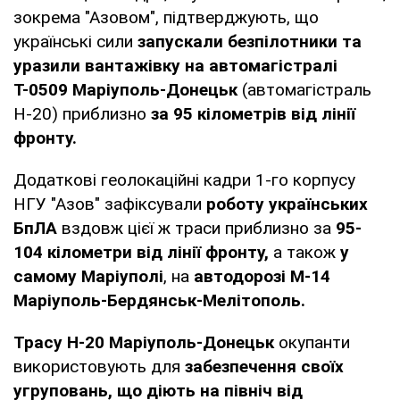
зокрема "Азовом", підтверджують, що
українські сили
запускали безпілотники та
уразили вантажівку на автомагістралі
Т-0509 Маріуполь-Донецьк
(автомагістраль
H-20) приблизно
за 95 кілометрів від лінії
фронту.
Додаткові геолокаційні кадри 1-го корпусу
НГУ "Азов" зафіксували
роботу українських
БпЛА
вздовж цієї ж траси приблизно за
95-
104 кілометри від лінії фронту,
а також
у
самому Маріуполі
, на
автодорозі М-14
Маріуполь-Бердянськ-Мелітополь.
Трасу Н-20 Маріуполь-Донецьк
окупанти
використовують для
забезпечення своїх
угруповань, що діють на північ від