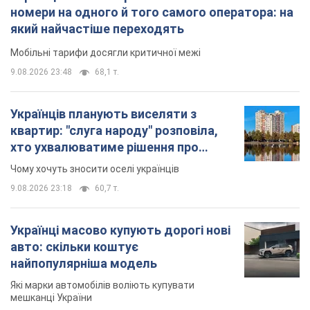
номери на одного й того самого оператора: на
який найчастіше переходять
Мобільні тарифи досягли критичної межі
9.08.2026 23:48
68,1 т.
Українців планують виселяти з
квартир: "слуга народу" розповіла,
хто ухвалюватиме рішення про
знесення будинків
Чому хочуть зносити оселі українців
9.08.2026 23:18
60,7 т.
Українці масово купують дорогі нові
авто: скільки коштує
найпопулярніша модель
Які марки автомобілів воліють купувати
мешканці України