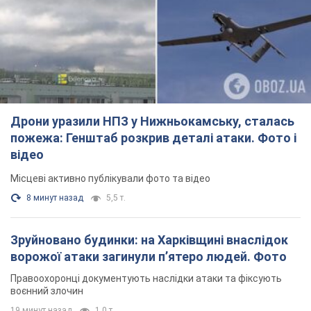
Дрони уразили НПЗ у Нижньокамську, сталась
пожежа: Генштаб розкрив деталі атаки. Фото і
відео
Місцеві активно публікували фото та відео
8 минут назад
5,5 т.
Зруйновано будинки: на Харківщині внаслідок
ворожої атаки загинули п’ятеро людей. Фото
Правоохоронці документують наслідки атаки та фіксують
воєнний злочин
19 минут назад
1,0 т.