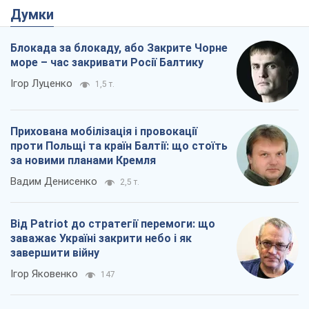
Думки
Блокада за блокаду, або Закрите Чорне
море – час закривати Росії Балтику
Ігор Луценко
1,5 т.
Прихована мобілізація і провокації
проти Польщі та країн Балтії: що стоїть
за новими планами Кремля
Вадим Денисенко
2,5 т.
Від Patriot до стратегії перемоги: що
заважає Україні закрити небо і як
завершити війну
Ігор Яковенко
147