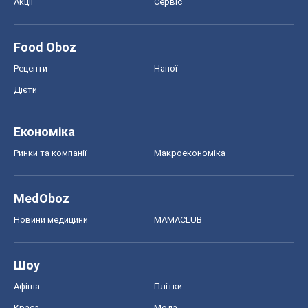
Акції
Сервіс
Food Oboz
Рецепти
Напої
Дієти
Економіка
Ринки та компанії
Макроекономіка
MedOboz
Новини медицини
MAMACLUB
Шоу
Афіша
Плітки
Краса
Мода