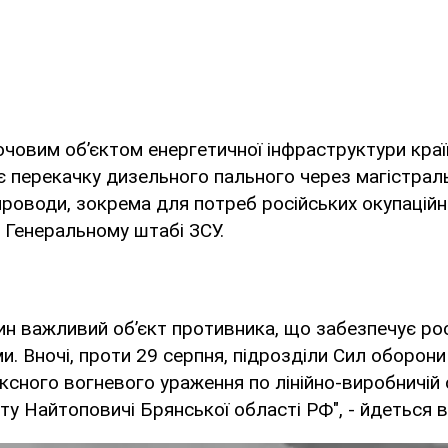
ючовим об’єктом енергетичної інфраструктури краї
 перекачку дизельного пального через магістраль
оводи, зокрема для потреб російських окупаційни
 Генеральному штабі ЗСУ.
н важливий об’єкт противника, що забезпечує ро
. Вночі, проти 29 серпня, підрозділи Сил оборони
сного вогневого ураження по лінійно-виробничій с
ту Найтоповичі Брянської області РФ", - йдеться в