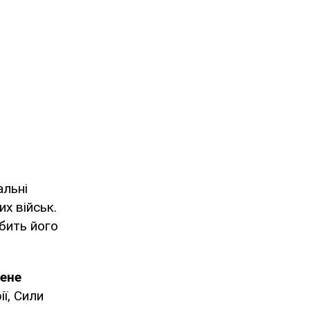
альні
х військ.
обить його
дене
ії, Сили