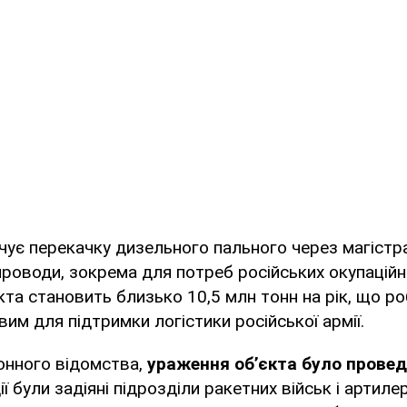
чує перекачку дизельного пального через магістр
оводи, зокрема для потреб російських окупаційни
кта становить близько 10,5 млн тонн на рік, що р
им для підтримки логістики російської армії.
онного відомства,
ураження об’єкта було прове
ії були задіяні підрозділи ракетних військ і артилер