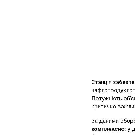
Станція забезпе
нафтопродуктопр
Потужність об’є
критично важлив
За даними обор
комплексно:
у д