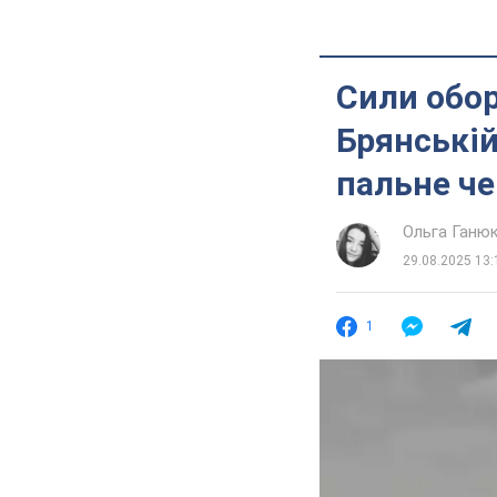
Сили обор
Брянській
пальне че
Ольга Ганю
29.08.2025 13:
1