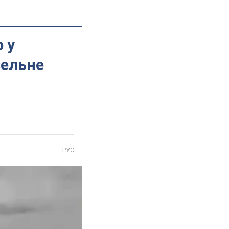
 у
зельне
РУС