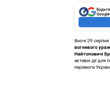
Будьте
Google
Вночі 29 серпня
вогневого ураж
Найтоповичі Бр
активні дії для
перемоги України