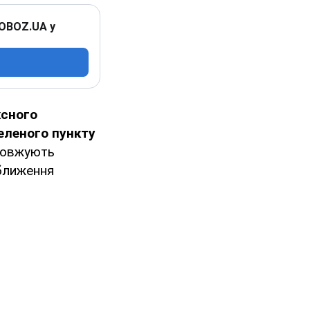
 OBOZ.UA у
сного
селеного пункту
довжують
аближення