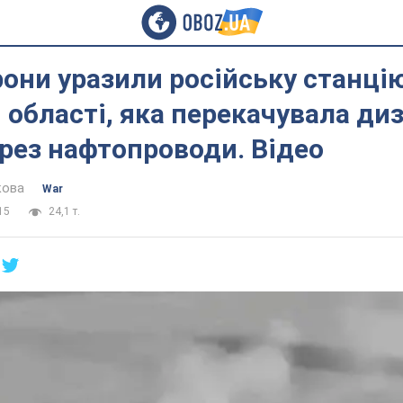
они уразили російську станцію
 області, яка перекачувала ди
рез нафтопроводи. Відео
кова
War
15
24,1 т.