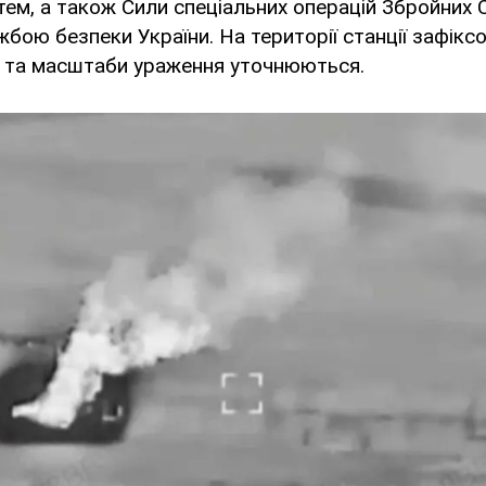
тем, а також Сили спеціальних операцій Збройних С
ужбою безпеки України. На території станції зафікс
в та масштаби ураження уточнюються.