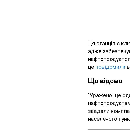
Ця станція є кл
адже забезпечує
нафтопродуктопр
це
повідомили
в
Що відомо
"Уражено ще оди
нафтопродуктами
завдали комплек
населеного пунк