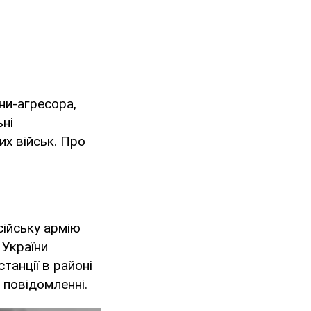
ни-агресора,
ні
х військ. Про
сійську армію
 України
танції в районі
 повідомленні.