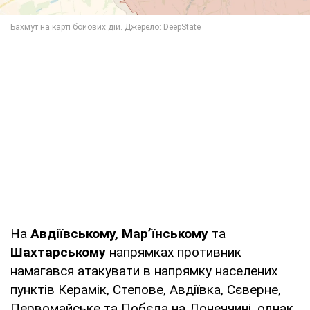
На
Авдіївському, Мар’їнському
та
Шахтарському
напрямках противник
намагався атакувати в напрямку населених
пунктів Керамік, Степове, Авдіївка, Сєверне,
Первомайське та Побєда на Донеччині, однак