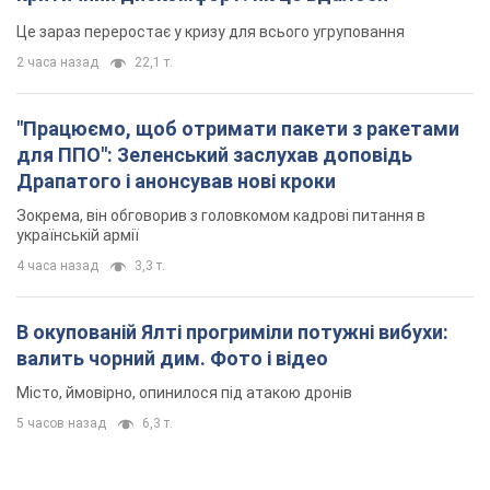
Це зараз переростає у кризу для всього угруповання
2 часа назад
22,1 т.
"Працюємо, щоб отримати пакети з ракетами
для ППО": Зеленський заслухав доповідь
Драпатого і анонсував нові кроки
Зокрема, він обговорив з головкомом кадрові питання в
українській армії
4 часа назад
3,3 т.
В окупованій Ялті прогриміли потужні вибухи:
валить чорний дим. Фото і відео
Місто, ймовірно, опинилося під атакою дронів
5 часов назад
6,3 т.