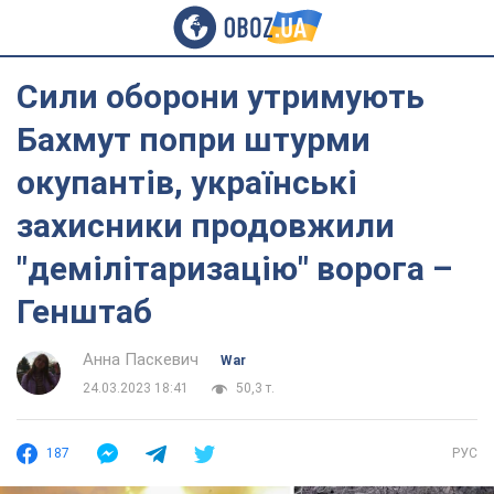
Сили оборони утримують
Бахмут попри штурми
окупантів, українські
захисники продовжили
"демілітаризацію" ворога –
Генштаб
Анна Паскевич
War
24.03.2023 18:41
50,3 т.
187
РУС