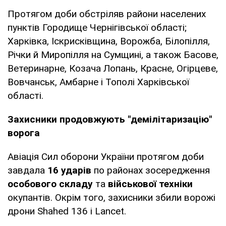
Протягом доби обстріляв райони населених
пунктів Городище Чернігівської області;
Харківка, Іскрисківщина, Ворожба, Білопілля,
Річки й Миропілля на Сумщині, а також Басове,
Ветеринарне, Козача Лопань, Красне, Огірцеве,
Вовчанськ, Амбарне і Тополі Харківської
області.
Захисники продовжують "демілітаризацію"
ворога
Авіація Сил оборони України протягом доби
завдала
16 ударів
по районах зосередження
особового складу
та
військової техніки
окупантів. Окрім того, захисники збили ворожі
дрони Shahed 136 і Lancet.