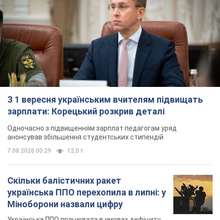
З 1 вересня українським вчителям підвищать
зарплати: Корецький розкрив деталі
Одночасно з підвищенням зарплат педагогам уряд
анонсував збільшення студентських стипендій
7.08.2026 00:29
12,0 т.
Скільки балістичних ракет
українська ППО перехопила в липні: у
Міноборони назвали цифру
Українська ППО працювала в умовах дефіциту