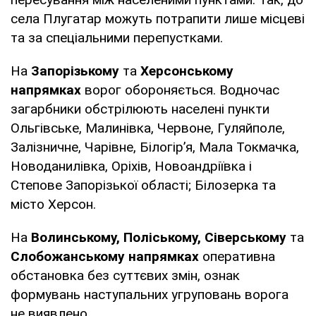
села Плугатар можуть потрапити лише місцеві
та за спеціальними перепустками.
На
Запорізькому
та
Херсонському
напрямках
ворог обороняється. Водночас
загарбники обстрілюють населені пункти
Ольгівське, Малинівка, Червоне, Гуляйполе,
Залізничне, Чарівне, Білогір’я, Мала Токмачка,
Новоданилівка, Оріхів, Новоандріївка і
Степове Запорізької області; Білозерка та
місто Херсон.
На
Волинському, Поліському, Сіверському
та
Слобожанському напрямках
оперативна
обстановка без суттєвих змін, ознак
формувань наступальних угруповань ворога
не виявлено.