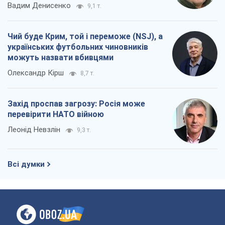
Вадим Денисенко
9,1 т.
Чий буде Крим, той і переможе (NSJ), а
українських футбольних чиновників
можуть назвати вбивцями
Олександр Кірш
8,7 т.
Захід проспав загрозу: Росія може
перевірити НАТО війною
Леонід Невзлін
9,3 т.
Всі думки