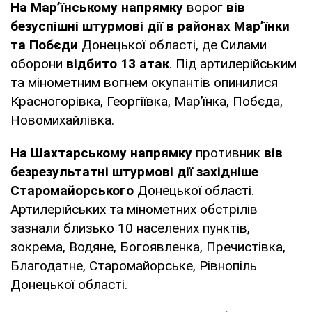
На Мар’їнському напрямку
ворог
вів
безуспішні штурмові дії в районах Мар’їнки
та Побєди
Донецької області, де Силами
оборони
відбито 13 атак
. Під артилерійським
та мінометним вогнем окупантів опинилися
Красногорівка, Георгіївка, Мар’їнка, Побєда,
Новомихайлівка.
На Шахтарському напрямку
противник
вів
безрезультатні штурмові дії західніше
Старомайорського
Донецької області.
Артилерійських та мінометних обстрілів
зазнали близько 10 населених пунктів,
зокрема, Водяне, Богоявленка, Пречистівка,
Благодатне, Старомайорське, Рівнопіль
Донецької області.