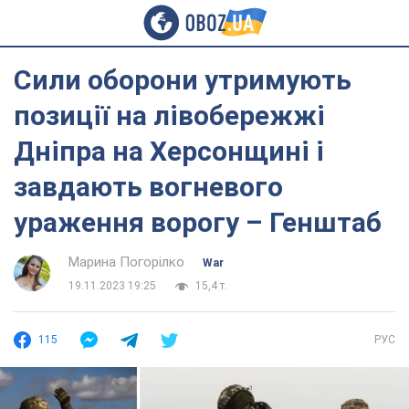
Сили оборони утримують
позиції на лівобережжі
Дніпра на Херсонщині і
завдають вогневого
ураження ворогу – Генштаб
Марина Погорілко
War
19.11.2023 19:25
15,4 т.
115
РУС