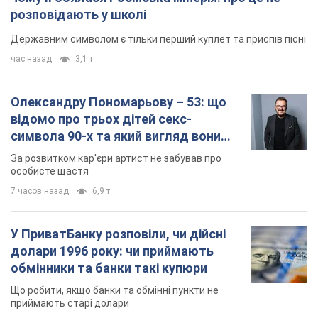
розповідають у школі
Державним символом є тільки перший куплет та приспів пісні
час назад
3,1 т.
Олександру Пономарьову – 53: що
відомо про трьох дітей секс-
символа 90-х та який вигляд вони
мають
За розвитком кар'єри артист не забував про
особисте щастя
7 часов назад
6,9 т.
У ПриватБанку розповіли, чи дійсні
долари 1996 року: чи приймають
обмінники та банки такі купюри
Що робити, якщо банки та обмінні пункти не
приймають старі долари