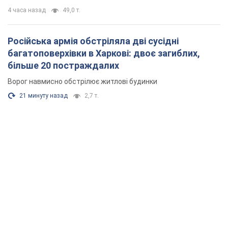
4 часа назад
49,0 т.
Російська армія обстріляла дві сусідні
багатоповерхівки в Харкові: двоє загиблих,
більше 20 постраждалих
Ворог навмисно обстрілює житлові будинки
21 минуту назад
2,7 т.