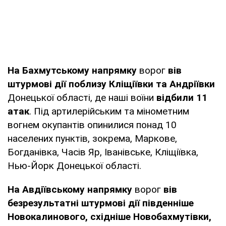
На Бахмутському напрямку
ворог
вів
штурмові дії поблизу Кліщіївки та Андріївки
Донецької області, де наші воїни
відбили 11
атак
. Під артилерійським та мінометним
вогнем окупантів опинилися понад 10
населених пунктів, зокрема, Маркове,
Богданівка, Часів Яр, Іванівське, Кліщіївка,
Нью-Йорк Донецької області.
На Авдіївському напрямку
ворог
вів
безрезультатні штурмові дії південніше
Новокалинового, східніше Новобахмутівки,