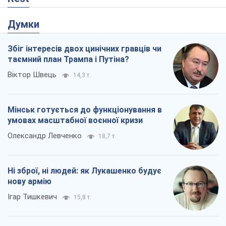
Думки
Збіг інтересів двох цинічних гравців чи
таємний план Трампа і Путіна?
Віктор Швець
14,3 т.
Мінськ готується до функціонування в
умовах масштабної воєнної кризи
Олександр Левченко
18,7 т.
Ні зброї, ні людей: як Лукашенко будує
нову армію
Ігар Тишкевич
15,8 т.