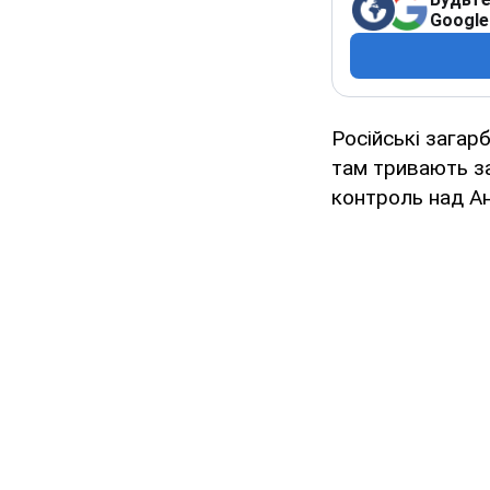
Google
Російські загар
там тривають за
контроль над Ан