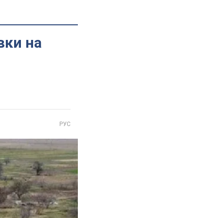
вки на
РУС