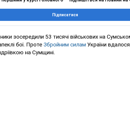
Підписатися
бники зосередили 53 тисячі військових на Сумсько
пеклі бої. Проте
Збройним силам
України вдалося
дріївкою на Сумщині.