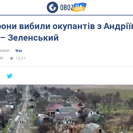
они вибили окупантів з Андрії
 – Зеленський
вакін
War
48
12,2 т.