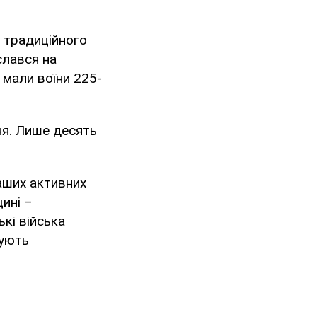
 традиційного
слався на
 мали воїни 225-
вня. Лише десять
аших активних
ині –
кі війська
чують