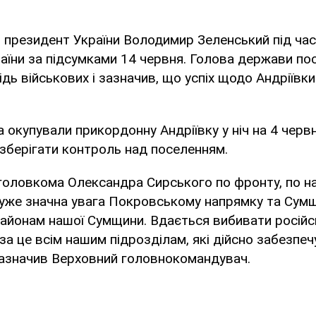
в
президент України Володимир Зеленський під час
аїни за підсумками 14 червня. Голова держави по
дь військових і зазначив, що успіх щодо Андріївки
ка окупували прикордонну Андріївку у ніч на 4 чер
 зберігати контроль над поселенням.
головкома Олександра Сирського по фронту, по н
дуже значна увага Покровському напрямку та Сумщ
йонам нашої Сумщини. Вдається вибивати російсь
 за це всім нашим підрозділам, які дійсно забезпе
зазначив Верховний головнокомандувач.