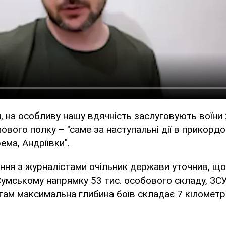
, на особливу нашу вдячність заслуговують воїни
вого полку – "саме за наступальні дії в прикордо
ема, Андріївки".
ання з журналістами очільник держави уточнив, що
умському напрямку 53 тис. особового складу, ЗС
і там максимальна глибина боїв складає 7 кілометр