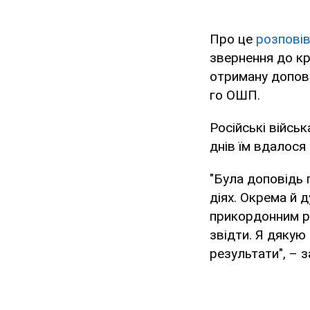
Про це
розпові
звернення до кр
отриману допові
го ОШП.
Російські війсь
днів їм вдалося
"Була доповідь 
діях. Окрема й 
прикордонним ра
звідти. Я дякую
результати", – 