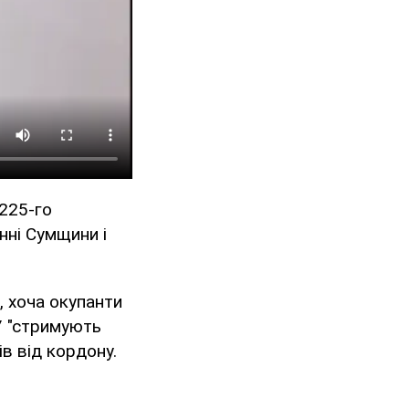
 225-го
нні Сумщини і
, хоча окупанти
У "стримують
ів від кордону.