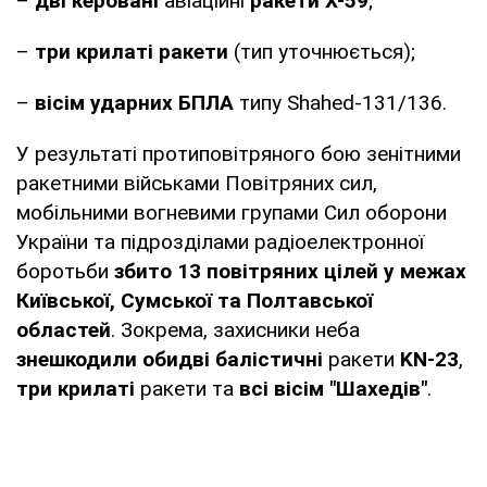
–
дві
керовані
авіаційні
ракети Х-59
;
–
три крилаті ракети
(тип уточнюється);
–
вісім ударних БПЛА
типу Shahed-131/136.
У результаті протиповітряного бою зенітними
ракетними військами Повітряних сил,
мобільними вогневими групами Сил оборони
України та підрозділами радіоелектронної
боротьби
збито 13 повітряних цілей у межах
Київської, Сумської та Полтавської
областей
. Зокрема, захисники неба
знешкодили обидві балістичні
ракети
KN-23
,
три крилаті
ракети та
всі вісім "Шахедів"
.