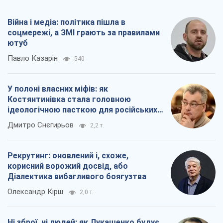
Війна і медіа: політика пішла в
соцмережі, а ЗМІ грають за правилами
ютуб
Павло Казарін
540
У полоні власних міфів: як
Костянтинівка стала головною
ідеологічною пасткою для російських
окупантів
Дмитро Снєгирьов
2,2 т.
Рекрутинг: оновлений і, схоже,
корисний ворожий досвід, або
Діалектика вибагливого боягузтва
Олександр Кірш
2,0 т.
Ні зброї, ні людей: як Лукашенко будує