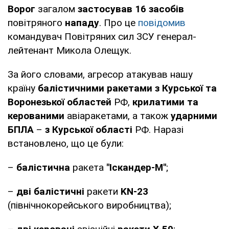
Ворог
загалом
застосував 16 засобів
повітряного
нападу
. Про це
повідомив
командувач Повітряних сил ЗСУ генерал-
лейтенант Микола Олещук.
За його словами, агресор атакував нашу
країну
балістичними ракетами з Курської та
Воронезької областей
РФ,
крилатими та
керованими
авіаракетами, а також
ударними
БПЛА
–
з Курської області
РФ. Наразі
встановлено, що це були:
–
балістична
ракета
"Іскандер-М"
;
–
дві балістичні
ракети
KN-23
(північнокорейського виробництва);