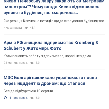
Києво-Печерську лавру закриють 80-метровим
"монстром"? Чому влада Києва відмовилась
зупиняти будівництво хмарочоса
"московського вірянина"
Яка реакція Кличка на петицію щодо скасування будівництва
4 часа назад
41,1 т.
Армія РФ знищила підприємство Kromberg &
Schubert у Житомирі. Фото
Коли поновить роботу підприємство, наразі невідомо
23 минуты назад
3,0 т.
МЗС Болгарії викликало українського посла
через інцидент із дроном: що сталося
Бесіда відбудеться 10 серпня
4 часа назад
6,0 т.