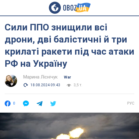
Сили ППО знищили всі
дрони, дві балістичні й три
крилаті ракети під час атаки
РФ на Україну
Марина Ліснічук
War
18.08.2024 09:43
3,5 т.
0
РУС