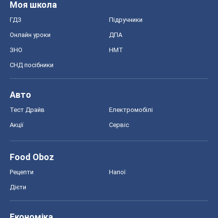
Моя школа
ГДЗ
Підручники
Онлайн уроки
ДПА
ЗНО
НМТ
СНД посібники
Авто
Тест Драйв
Електромобілі
Акції
Сервіс
Food Oboz
Рецепти
Напої
Дієти
Економіка