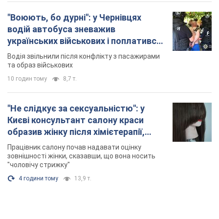
"Воюють, бо дурні": у Чернівцях
водій автобуса зневажив
українських військових і поплатився.
Відео
Водія звільнили після конфлікту з пасажирами
та образ військових
10 годин тому
8,7 т.
"Не слідкує за сексуальністю": у
Києві консультант салону краси
образив жінку після хімієтерапії,
розгорівся скандал. Фото
Працівник салону почав надавати оцінку
зовнішності жінки, сказавши, що вона носить
"чоловічу стрижку"
4 години тому
13,9 т.