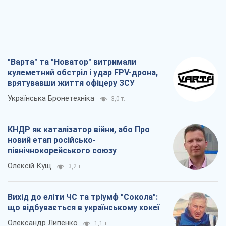
"Варта" та "Новатор" витримали
кулеметний обстріл і удар FPV-дрона,
врятувавши життя офіцеру ЗСУ
Українська Бронетехніка
3,0 т.
КНДР як каталізатор війни, або Про
новий етап російсько-
північнокорейського союзу
Олексій Кущ
3,2 т.
Вихід до еліти ЧС та тріумф "Сокола":
що відбувається в українському хокеї
Олександр Липенко
1,1 т.