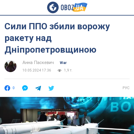
Сили ППО збили ворожу
ракету над
Дніпропетровщиною
Анна Паскевич
War
10.05.2024 17:36
1,9 т.
0
РУС