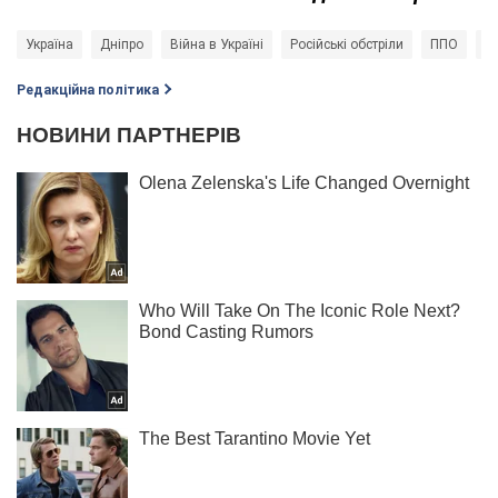
Україна
Дніпро
Війна в Україні
Російські обстріли
ППО
П
Редакційна політика