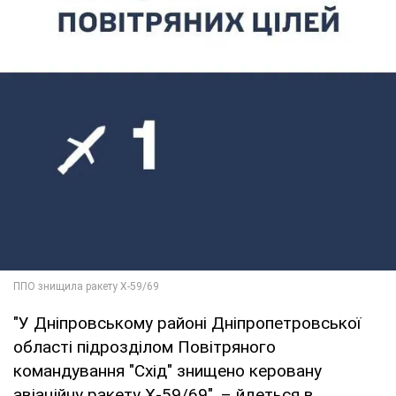
"У Дніпровському районі Дніпропетровської
області підрозділом Повітряного
командування "Схід" знищено керовану
авіаційну ракету Х-59/69", – йдеться в