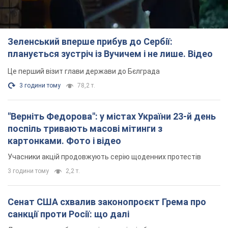
Зеленський вперше прибув до Сербії:
планується зустріч із Вучичем і не лише. Відео
Це перший візит глави держави до Бєлграда
3 години тому
78,2 т.
"Верніть Федорова": у містах України 23-й день
поспіль тривають масові мітинги з
картонками. Фото і відео
Учасники акцій продовжують серію щоденних протестів
3 години тому
2,2 т.
Сенат США схвалив законопроєкт Грема про
санкції проти Росії: що далі