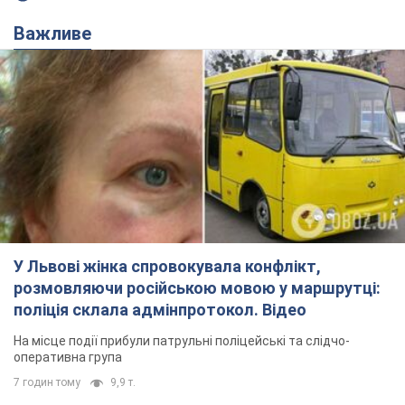
Важливе
У Львові жінка спровокувала конфлікт,
розмовляючи російською мовою у маршрутці:
поліція склала адмінпротокол. Відео
На місце події прибули патрульні поліцейські та слідчо-
оперативна група
7 годин тому
9,9 т.