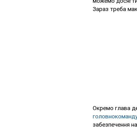
можемо досягти,
Зараз треба ма
Окремо глава д
головнокоманд
забезпечення на