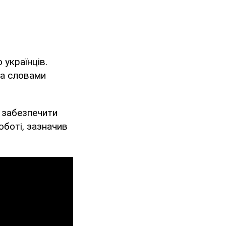
 українців.
за словами
к забезпечити
оботі, зазначив