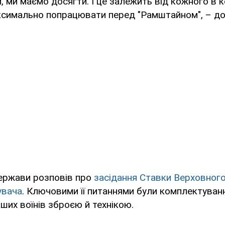
 ми маємо досягти. І це залежить від кожного в к
ксимально попрацювати перед "Рамштайном", – до
ержави розповів про
засідання Ставки Верховног
увача
. Ключовими її питаннями були комплектуванн
ших воїнів зброєю й технікою.