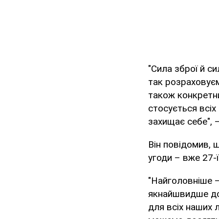
"Сила зброї й с
так розраховує
також конкретни
стосується всіх
захищає себе", 
Він повідомив, 
угоди – вже 27-ї
"Найголовніше –
якнайшвидше дос
для всіх наших 