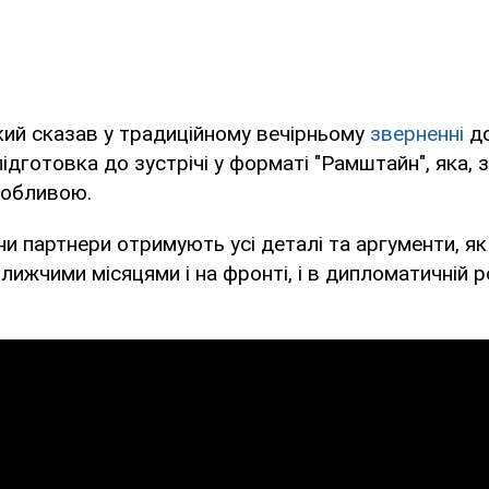
кий сказав у традиційному вечірньому
зверненні
до
ідготовка до зустрічі у форматі "Рамштайн", яка, 
собливою.
ни партнери отримують усі деталі та аргументи, я
лижчими місяцями і на фронті, і в дипломатичній р