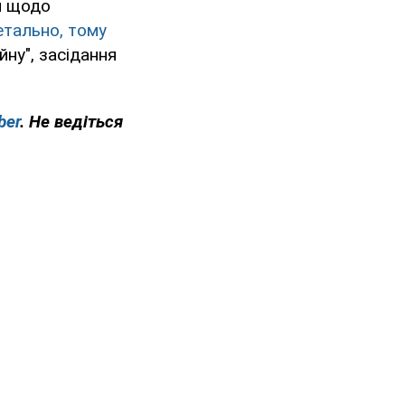
и щодо
етально, тому
йну", засідання
ber
. Не ведіться