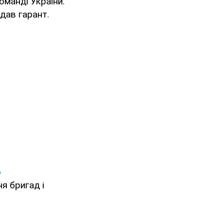
оманді України.
дав гарант.
о
я бригад і