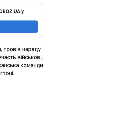
 OBOZ.UA у
, провів нараду
часть військові,
иканська команди
гтоні.