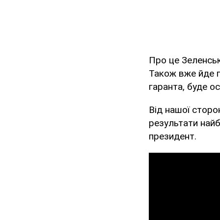
Про це Зеленсь
Також вже йде п
гаранта, буде о
Від нашої сторо
результати найб
президент.