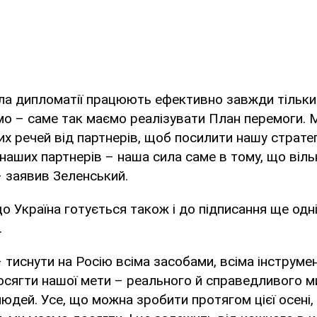
ила дипломатії працюють ефективно завжди тільки 
мо – саме так маємо реалізувати План перемоги. 
х речей від партнерів, щоб посилити нашу стратегі
 наших партнерів – наша сила саме в тому, що віль
– заявив Зеленський.
що Україна готується також і до підписання ще одні
.
 тиснути на Росію всіма засобами, всіма інструме
ягти нашої мети – реального й справедливого ми
людей. Усе, що можна зробити протягом цієї осені, 