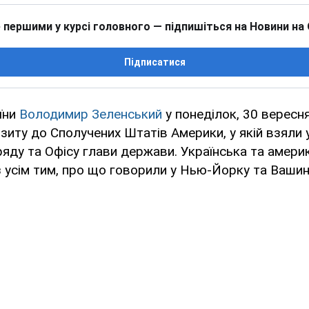
 першими у курсі головного — підпишіться на Новини на
Підписатися
їни
Володимир Зеленський
у понеділок, 30 вересня
ізиту до Сполучених Штатів Америки, у якій взяли у
яду та Офісу глави держави. Українська та амер
усім тим, про що говорили у Нью-Йорку та Вашин