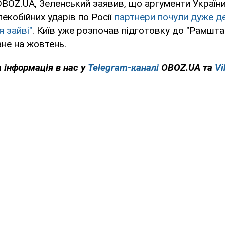
OBOZ.UA, Зеленський заявив, що аргументи Україн
лекобійних ударів по Росії
партнери почули дуже д
я зайві"
. Київ уже розпочав підготовку до "Рамшта
не на жовтень.
 інформація в нас у
Telegram-каналі
OBOZ.UA та
Vi