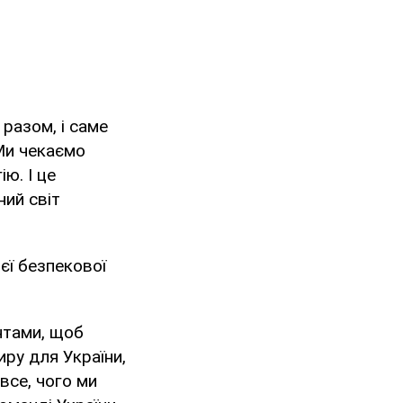
разом, і саме
Ми чекаємо
ю. І це
ний світ
єї безпекової
нтами, щоб
ру для України,
все, чого ми