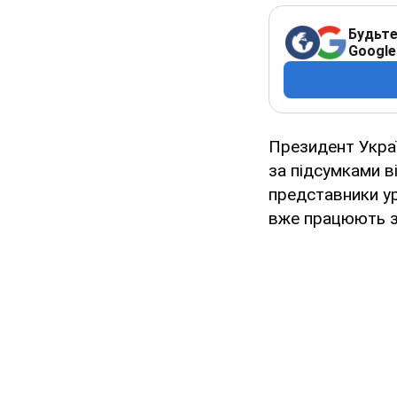
Будьте
Google
Президент Укра
за підсумками в
представники ур
вже працюють з 