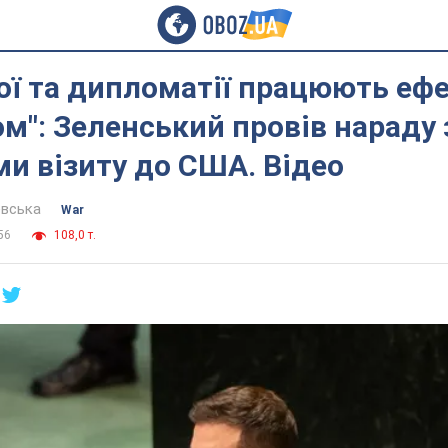
ої та дипломатії працюють еф
м": Зеленський провів нараду 
и візиту до США. Відео
евська
War
56
108,0 т.