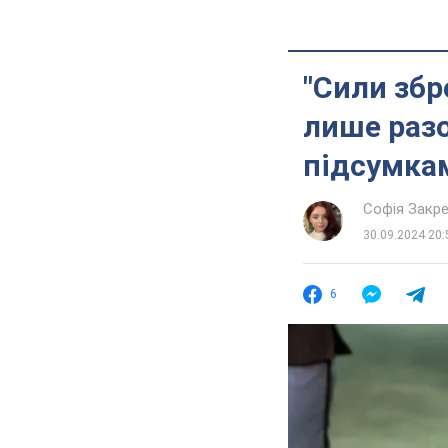
"Сили збр
лише разо
підсумкам
Софія Закр
30.09.2024 20:
6