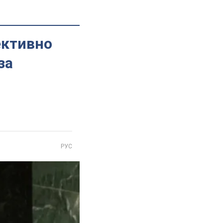
ективно
за
РУС