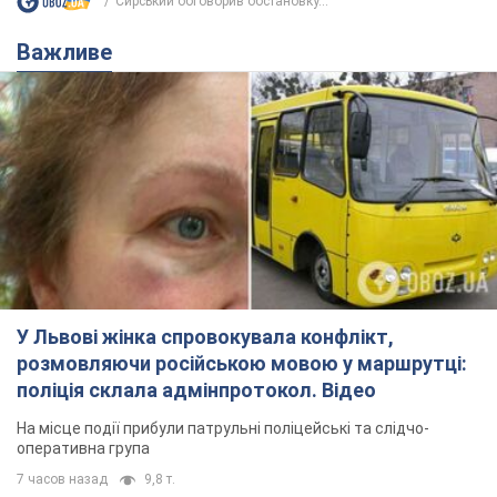
Сирський обговорив обстановку...
Важливе
У Львові жінка спровокувала конфлікт,
розмовляючи російською мовою у маршрутці:
поліція склала адмінпротокол. Відео
На місце події прибули патрульні поліцейські та слідчо-
оперативна група
7 часов назад
9,8 т.