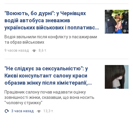
"Воюють, бо дурні": у Чернівцях
водій автобуса зневажив
українських військових і поплатився.
Відео
Водія звільнили після конфлікту з пасажирами
та образ військових
9 часов назад
8,6 т.
"Не слідкує за сексуальністю": у
Києві консультант салону краси
образив жінку після хімієтерапії,
розгорівся скандал. Фото
Працівник салону почав надавати оцінку
зовнішності жінки, сказавши, що вона носить
"чоловічу стрижку"
3 часа назад
13,3 т.