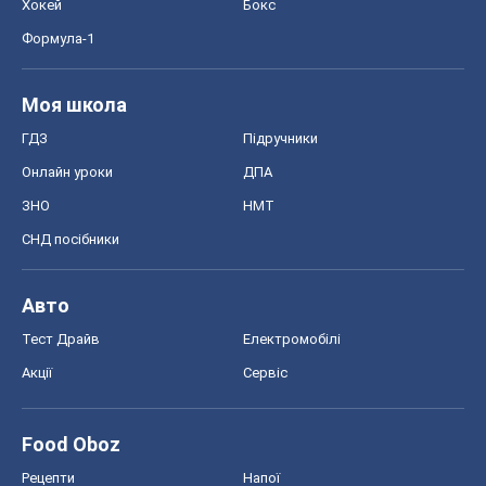
Хокей
Бокс
Формула-1
Моя школа
ГДЗ
Підручники
Онлайн уроки
ДПА
ЗНО
НМТ
СНД посібники
Авто
Тест Драйв
Електромобілі
Акції
Сервіс
Food Oboz
Рецепти
Напої