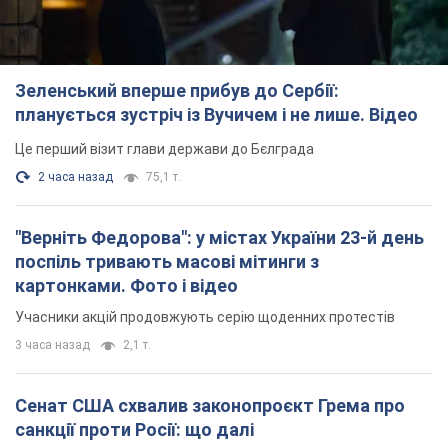
Зеленський вперше прибув до Сербії:
планується зустріч із Вучичем і не лише. Відео
Це перший візит глави держави до Бєлграда
2 часа назад
75,1 т.
"Верніть Федорова": у містах України 23-й день
поспіль тривають масові мітинги з
картонками. Фото і відео
Учасники акцій продовжують серію щоденних протестів
3 часа назад
2,1 т.
Сенат США схвалив законопроєкт Грема про
санкції проти Росії: що далі