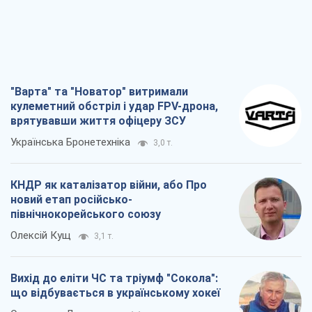
"Варта" та "Новатор" витримали
кулеметний обстріл і удар FPV-дрона,
врятувавши життя офіцеру ЗСУ
Українська Бронетехніка
3,0 т.
КНДР як каталізатор війни, або Про
новий етап російсько-
північнокорейського союзу
Олексій Кущ
3,1 т.
Вихід до еліти ЧС та тріумф "Сокола":
що відбувається в українському хокеї