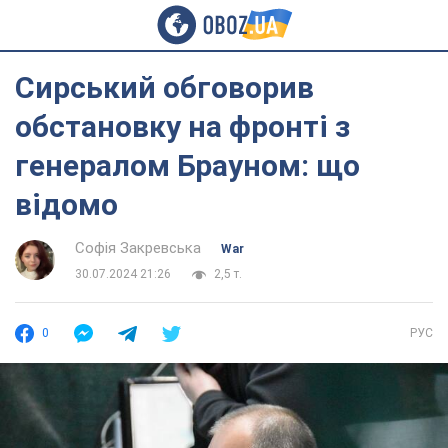
Сирський обговорив
обстановку на фронті з
генералом Брауном: що
відомо
Софія Закревська
War
30.07.2024 21:26
2,5 т.
0
РУС