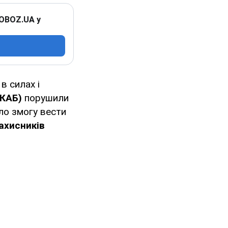
 OBOZ.UA у
в силах і
(КАБ)
порушили
ло змогу вести
захисників