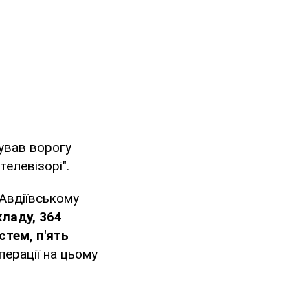
тував ворогу
елевізорі".
 Авдіївському
кладу, 364
стем, п'ять
перації на цьому