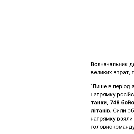
Воєначальник до
великих втрат, 
"Лише в період 
напрямку російс
танки, 748 бой
літаків.
Сили об
напрямку взяли 
головнокоманду