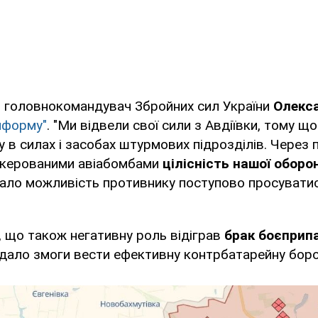
в головнокомандувач Збройних сил України
Олекс
нформу"
. "Ми відвели свої сили з Авдіївки, тому щ
у в силах і засобах штурмових підрозділів. Через п
керованими авіабомбами
цілісність нашої оборо
ало можливість противнику поступово просуватис
 що також негативну роль відіграв
брак боєприп
е дало змоги вести ефективну контрбатарейну боро