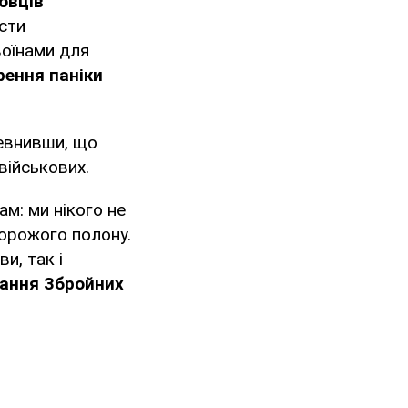
овців
сти
воїнами для
ення паніки
певнивши, що
військових.
м: ми нікого не
ворожого полону.
и, так і
ання Збройних