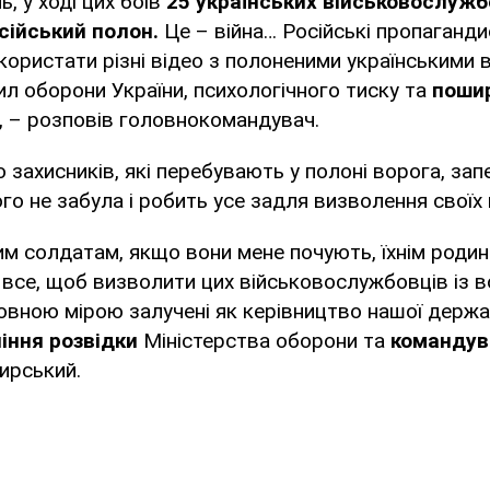
ь, у ході цих боїв
25 українських військовослужб
сійський полон.
Це – війна… Російські пропаганди
ористати різні відео з полоненими українськими 
ил оборони України, психологічного тиску та
пошир
", – розповів головнокомандувач.
о захисників, які перебувають у полоні ворога, за
ого не забула і робить усе задля визволення своїх 
им солдатам, якщо вони мене почують, їхнім родина
 все, щоб визволити цих військовослужбовців із 
овною мірою залучені як керівництво нашої держав
іння розвідки
Міністерства оборони та
командув
Сирський.