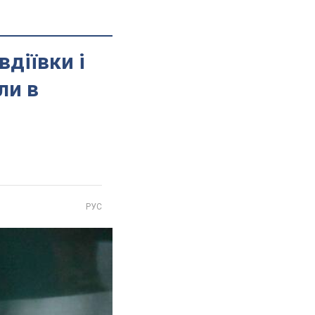
діївки і
ли в
РУС