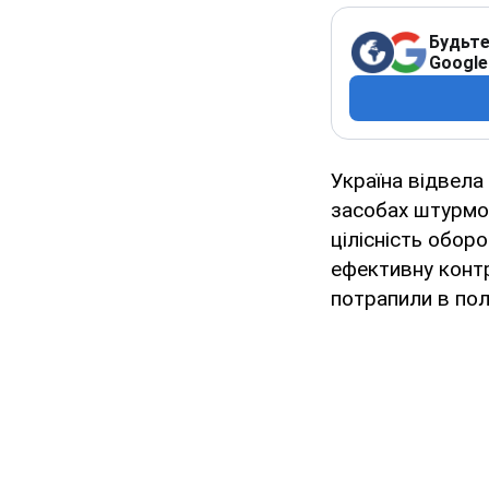
Будьте
Google
Україна відвела
засобах штурмо
цілісність обор
ефективну контр
потрапили в пол