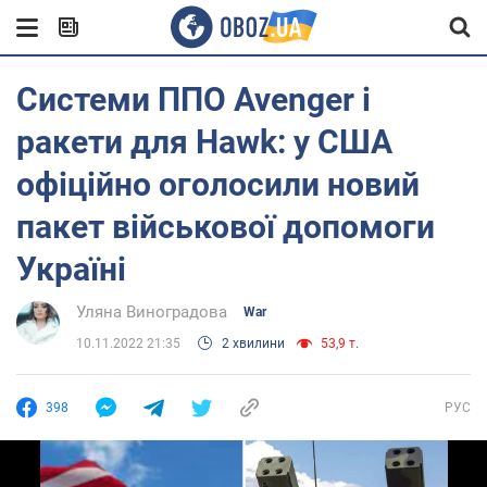
Системи ППО Avenger і
ракети для Hawk: у США
офіційно оголосили новий
пакет військової допомоги
Україні
Уляна Виноградова
War
10.11.2022 21:35
2 хвилини
53,9 т.
398
РУС