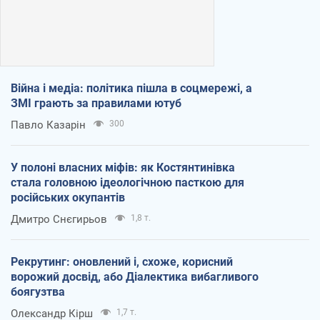
Війна і медіа: політика пішла в соцмережі, а
ЗМІ грають за правилами ютуб
Павло Казарін
300
У полоні власних міфів: як Костянтинівка
стала головною ідеологічною пасткою для
російських окупантів
Дмитро Снєгирьов
1,8 т.
Рекрутинг: оновлений і, схоже, корисний
ворожий досвід, або Діалектика вибагливого
боягузтва
Олександр Кірш
1,7 т.