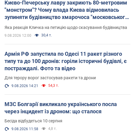
Києво-Печерську лавру закриють 80-метровим
"монстром"? Чому влада Києва відмовилась
зупиняти будівництво хмарочоса "московського
вірянина"
Яка реакція Кличка на петицію щодо скасування будівництва
30,4 т.
9.08.2026 12:00
Армія РФ запустила по Одесі 11 ракет різного
типу та до 100 дронів: горіли історичні будівлі, є
постраждалі. Фото та відео
Для терору ворог застосував ракети та дрони
54,3 т.
9.08.2026 14:21
МЗС Болгарії викликало українського посла
через інцидент із дроном: що сталося
Бесіда відбудеться 10 серпня
4,8 т.
9.08.2026 11:58