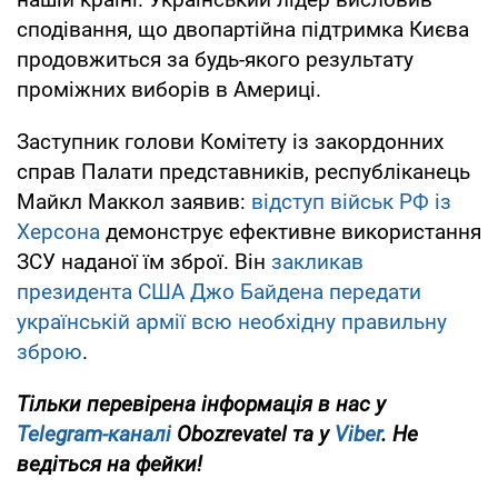
сподівання, що двопартійна підтримка Києва
продовжиться за будь-якого результату
проміжних виборів в Америці.
Заступник голови Комітету із закордонних
справ Палати представників, республіканець
Майкл Маккол заявив:
відступ військ РФ із
Херсона
демонструє ефективне використання
ЗСУ наданої їм зброї. Він
закликав
президента США Джо Байдена передати
українській армії всю необхідну правильну
зброю
.
Тільки перевірена інформація в нас у
Telegram-каналі
Obozrevatel та у
Viber
. Не
ведіться на фейки!