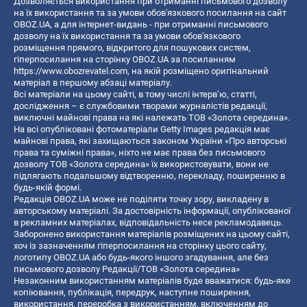
Дозволяється використання при отриманні письмового дозволу
на їх використання та за умови обов'язкового посилання на сайт
OBOZ.UA, а для інтернет-видань - при отриманні письмового
дозволу на їх використання та за умови обов'язкового
розміщення прямого, відкритого для пошукових систем,
гіперпосилання на сторінку OBOZ.UA за посиланням
https://www.obozrevatel.com
, на якій розміщено оригінальний
матеріал в першому абзаці матеріалу.
Всі матеріали на цьому сайті, в тому числі інтерв’ю, статті,
дослідження – є службовими творами журналістів редакції,
виключні майнові права на які належать ТОВ «Золота середина».
На всі опубліковані фотоматеріали Getty Images редакція має
майнові права, які захищаються законом України «Про авторські
права та суміжні права», ніхто не має права без письмового
дозволу ТОВ «Золота середина» їх використовувати, вони не
підлягають подальшому відтворенню, перекладу, поширенню в
будь-якій формі.
Редакція OBOZ.UA може не поділяти точку зору, викладену в
авторському матеріалі. За достовірність інформації, опублікованої
в рекламних матеріалах, відповідальність несе рекламодавець.
Заборонено використання матеріалів розміщених на цьому сайті,
хоч із зазначенням гіперпосилання на сторінку цього сайту,
логотипу OBOZ.UA або будь-якого іншого згадування, але без
письмового дозволу Редакції/ТОВ «Золота середина»
Незаконним використанням матеріалів буде вважатися: будь-яке
копiювання, публiкацiя, передрук, наступне поширення,
використання, переробка з використанням, включенням до