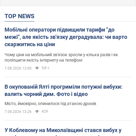
TOP NEWS
Мобільні оператори підвищили тарифи "до
межі", але якість зв'язку деградувала: чи варто
скаржитись на ціни
Чому ціни на мобільний зв'язок зросли у кілька разів і як
поліпшити якість інтернету на телефоні
9,8 т.
7.08.2026 12:00
В окупованій Ялті прогриміли потужні вибухи:
валить чорний дим. Фото і відео
Місто, ймовірно, опинилося під атакою дронів
429
7.08.2026 13:26
У Коблевому на Миколаївщині стався вибух у