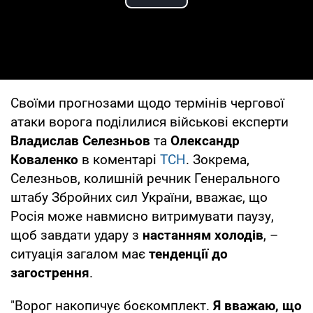
Play Video
Своїми прогнозами щодо термінів чергової
атаки ворога поділилися військові експерти
Владислав Селезньов
та
Олександр
Коваленко
в коментарі
ТСН
. Зокрема,
Селезньов, колишній речник Генерального
штабу Збройних сил України, вважає, що
Росія може навмисно витримувати паузу,
щоб завдати удару з
настанням холодів
, –
ситуація загалом має
тенденції до
загострення
.
"Ворог накопичує боєкомплект.
Я вважаю, що