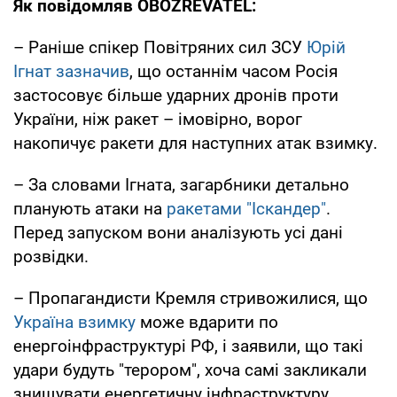
Як повідомляв OBOZREVATEL:
– Раніше спікер Повітряних сил ЗСУ
Юрій
Ігнат зазначив
, що останнім часом Росія
застосовує більше ударних дронів проти
України, ніж ракет – імовірно, ворог
накопичує ракети для наступних атак взимку.
– За словами Ігната, загарбники детально
планують атаки на
ракетами "Іскандер"
.
Перед запуском вони аналізують усі дані
розвідки.
– Пропагандисти Кремля стривожилися, що
Україна взимку
може вдарити по
енергоінфраструктурі РФ, і заявили, що такі
удари будуть "терором", хоча самі закликали
знищувати енергетичну інфраструктуру