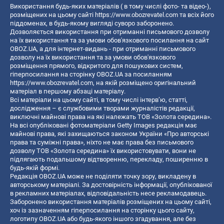
Використання будь-яких матеріалів ( в тому числі фото- та відео-),
розміщених на цьому сайті
https://www.obozrevatel.com
та всіх його
піддоменах, в будь-якому вигляді суворо заборонено.
Дозволяється використання при отриманні письмового дозволу
на їх використання та за умови обов'язкового посилання на сайт
OBOZ.UA, а для інтернет-видань - при отриманні письмового
дозволу на їх використання та за умови обов'язкового
розміщення прямого, відкритого для пошукових систем,
гіперпосилання на сторінку OBOZ.UA за посиланням
https://www.obozrevatel.com
, на якій розміщено оригінальний
матеріал в першому абзаці матеріалу.
Всі матеріали на цьому сайті, в тому числі інтерв’ю, статті,
дослідження – є службовими творами журналістів редакції,
виключні майнові права на які належать ТОВ «Золота середина».
На всі опубліковані фотоматеріали Getty Images редакція має
майнові права, які захищаються законом України «Про авторські
права та суміжні права», ніхто не має права без письмового
дозволу ТОВ «Золота середина» їх використовувати, вони не
підлягають подальшому відтворенню, перекладу, поширенню в
будь-якій формі.
Редакція OBOZ.UA може не поділяти точку зору, викладену в
авторському матеріалі. За достовірність інформації, опублікованої
в рекламних матеріалах, відповідальність несе рекламодавець.
Заборонено використання матеріалів розміщених на цьому сайті,
хоч із зазначенням гіперпосилання на сторінку цього сайту,
логотипу OBOZ.UA або будь-якого іншого згадування, але без