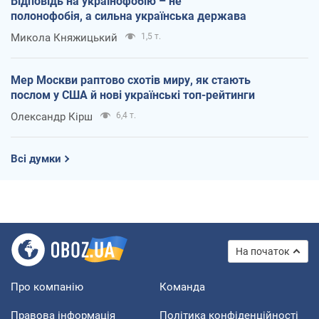
Відповідь на українофобію – не
полонофобія, а сильна українська держава
Микола Княжицький
1,5 т.
Мер Москви раптово схотів миру, як стають
послом у США й нові українські топ-рейтинги
Олександр Кірш
6,4 т.
Всі думки
На початок
Про компанію
Команда
Правова інформація
Політика конфіденційності