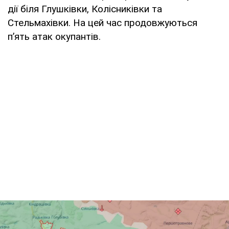
дії біля Глушківки, Колісниківки та
Стельмахівки. На цей час продовжуються
п’ять атак окупантів.