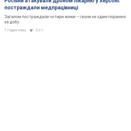
Росіяни атакували дроном лікарню у Херсоні:
постраждали медпрацівниці
Загалом постраждали чотири жінки – і вони не єдині поранені
за добу
7 годин тому
3,0 т.