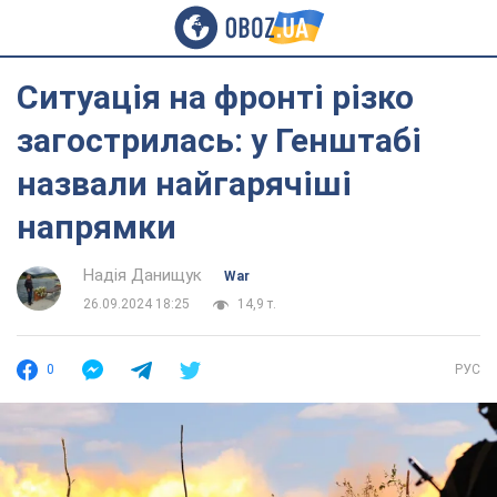
Ситуація на фронті різко
загострилась: у Генштабі
назвали найгарячіші
напрямки
Надія Данищук
War
26.09.2024 18:25
14,9 т.
0
РУС