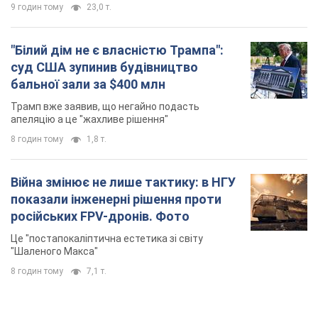
9 годин тому
23,0 т.
"Білий дім не є власністю Трампа":
суд США зупинив будівництво
бальної зали за $400 млн
Трамп вже заявив, що негайно подасть
апеляцію а це "жахливе рішення"
8 годин тому
1,8 т.
Війна змінює не лише тактику: в НГУ
показали інженерні рішення проти
російських FPV-дронів. Фото
Це "постапокаліптична естетика зі світу
"Шаленого Макса"
8 годин тому
7,1 т.