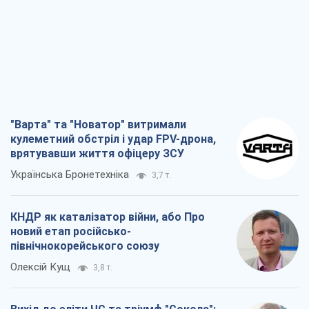
"Варта" та "Новатор" витримали
кулеметний обстріл і удар FPV-дрона,
врятувавши життя офіцеру ЗСУ
Українська Бронетехніка
3,7 т.
КНДР як каталізатор війни, або Про
новий етап російсько-
північнокорейського союзу
Олексій Кущ
3,8 т.