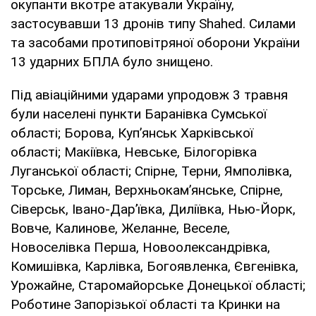
окупанти вкотре атакували Україну,
застосувавши 13 дронів типу Shahed. Силами
та засобами протиповітряної оборони України
13 ударних БПЛА було знищено.
Під авіаційними ударами упродовж 3 травня
були населені пункти Баранівка Сумської
області; Борова, Куп’янськ Харківської
області; Макіївка, Невське, Білогорівка
Луганської області; Спірне, Терни, Ямполівка,
Торське, Лиман, Верхньокам’янське, Спірне,
Сіверськ, Івано-Дар’ївка, Диліївка, Нью-Йорк,
Вовче, Калинове, Желанне, Веселе,
Новоселівка Перша, Новоолександрівка,
Комишівка, Карлівка, Богоявленка, Євгенівка,
Урожайне, Старомайорське Донецької області;
Роботине Запорізької області та Кринки на