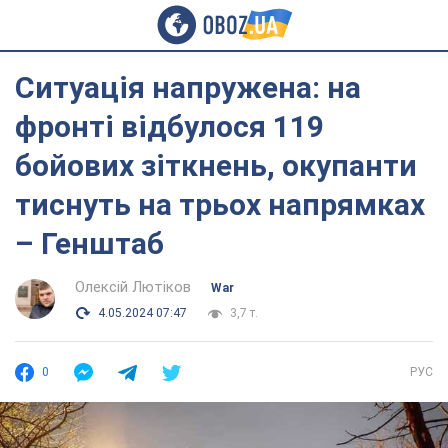
Ситуація напружена: на
фронті відбулося 119
бойових зіткнень, окупанти
тиснуть на трьох напрямках
– Генштаб
Олексій Лютіков
War
4.05.2024 07:47
3,7 т.
0
РУС