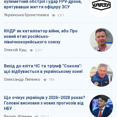
кулеметний обстріл і удар FPV-дрона,
врятувавши життя офіцеру ЗСУ
Українська Бронетехніка
2,0 т.
КНДР як каталізатор війни, або Про
новий етап російсько-
північнокорейського союзу
Олексій Кущ
2,2 т.
Вихід до еліти ЧС та тріумф "Сокола":
що відбувається в українському хокеї
Олександр Липенко
789
Що очікує українців у 2026–2028 роках?
Головні висновки з нових прогнозів від
НБУ
Василь Фурман
17,1 т.