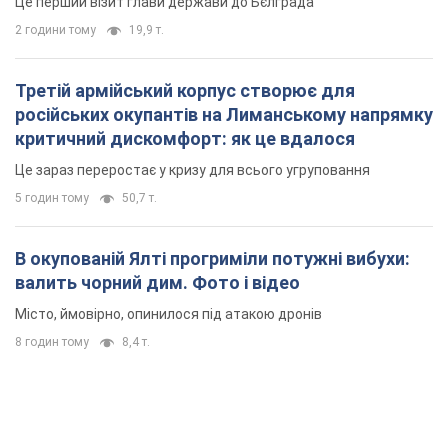
Це перший візит глави держави до Бєлграда
2 години тому
19,9 т.
Третій армійський корпус створює для
російських окупантів на Лиманському напрямку
критичний дискомфорт: як це вдалося
Це зараз переростає у кризу для всього угруповання
5 годин тому
50,7 т.
В окупованій Ялті прогриміли потужні вибухи:
валить чорний дим. Фото і відео
Місто, ймовірно, опинилося під атакою дронів
8 годин тому
8,4 т.