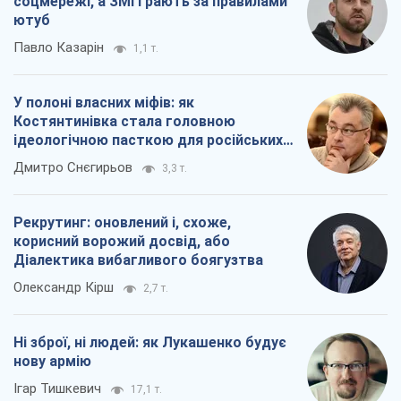
Рекрутинг: оновлений і, схоже,
корисний ворожий досвід, або
Діалектика вибагливого боягузтва
Олександр Кірш
2,7 т.
Ні зброї, ні людей: як Лукашенко будує
нову армію
Ігар Тишкевич
17,1 т.
Всі думки