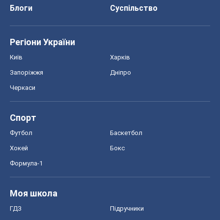
Спорт
Футбол
Баскетбол
Хокей
Бокс
Формула-1
Моя школа
ГДЗ
Підручники
Онлайн уроки
ДПА
ЗНО
НМТ
СНД посібники
Авто
Тест Драйв
Електромобілі
Акції
Сервіс