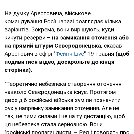
На думку Арестовича, військове
командування Росії наразі розглядає кілька
варіантів. Зокрема, вони вирішують, куди
кинути резерви –
на замикання оточення або
на прямий штурм Сєвєродонецька
, сказав
Арестович в ефірі "
Фейгін Live
" 19 травня
(щоб
подивитися відео, доскрольте до кінця
сторінки).
"Теоретично небезпека створення оточення
навколо Сєвєродонецька існує. Протягом
двох діб російські війська зуміли позначити
рух у напрямку замикання оточення. Але не
так, не тими силами і не на ту дистанцію, щоб
ця небезпека стала серйозною. Вони
(російські пропагандисти. – Ред.) говорять про