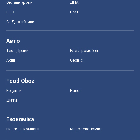
Food Oboz
Рецепти
Напої
Дієти
Економіка
Ринки та компанії
Макроекономіка
MedOboz
Новини медицини
MAMACLUB
Шоу
Афіша
Плітки
Краса
Мода