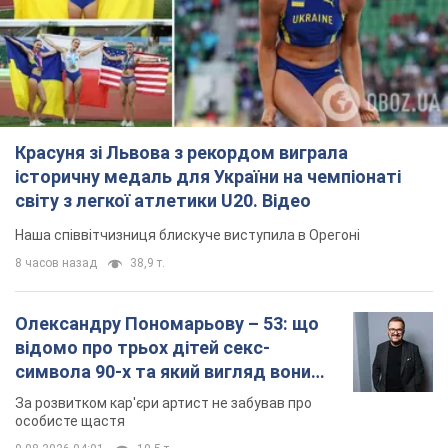
світу з легкої атлетики U20. Відео
Наша співвітчизниця блискуче виступила в Орегоні
8 часов назад
38,9 т.
Олександру Пономарьову – 53: що
відомо про трьох дітей секс-
символа 90-х та який вигляд вони
мають
За розвитком кар'єри артист не забував про
особисте щастя
9.08.2026 04:01
10,5 т.
У ПриватБанку розповіли, чи дійсні
долари 1996 року: чи приймають
обмінники та банки такі купюри
Що робити, якщо банки та обмінні пункти не
приймають старі долари
9.08.2026 02:20
91,5 т.