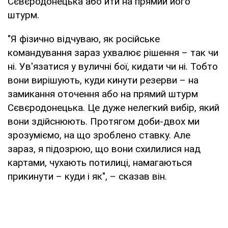
Сєвєродонецька або йти на прямий його
штурм.
"Я фізично відчуваю, як російське
командування зараз ухвалює рішення – так чи
ні. Ув'язатися у вуличні бої, кидати чи ні. Тобто
вони вирішують, куди кинути резерви – на
замикання оточення або на прямий штурм
Сєвєродонецька. Це дуже нелегкий вибір, який
вони здійснюють. Протягом доби-двох ми
зрозуміємо, на що зроблено ставку. Але
зараз, я підозрюю, що вони схилилися над
картами, чухають потилиці, намагаються
прикинути – куди і як", – сказав він.