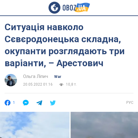
Ситуація навколо
Сєвєродонецька складна,
окупанти розглядають три
варіанти, – Арестович
Ольга Ліпич
War
20.05.2022 01:16
10,8 т.
1
РУС