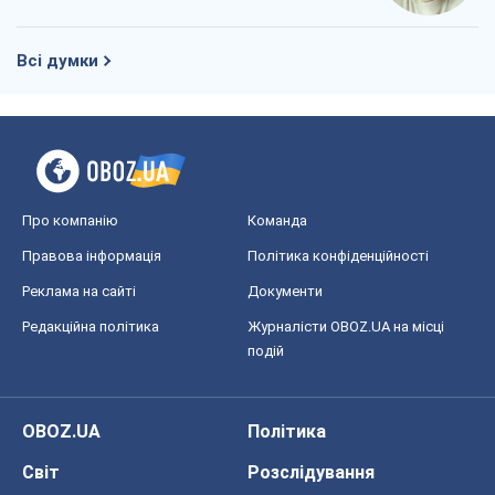
Про компанію
Команда
Правова інформація
Політика конфіденційності
Реклама на сайті
Документи
Редакційна політика
Журналісти OBOZ.UA на місці
подій
OBOZ.UA
Політика
Світ
Розслідування
Блоги
Суспільство
Регіони України
Київ
Харків
Запоріжжя
Дніпро
Черкаси