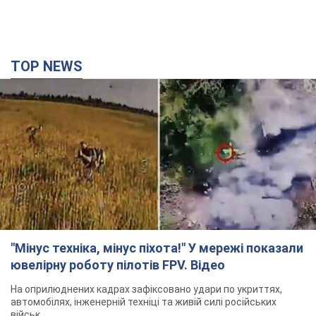
"Мінус техніка, мінус піхота!" У мережі показали
ювелірну роботу пілотів FPV. Відео
На оприлюднених кадрах зафіксовано удари по укриттях,
автомобілях, інженерній техніці та живій силі російських
військ
2 часа назад
9,6 т.
Армія РФ знищила підприємство Kromberg &
Schubert у Житомирі. Фото
Коли поновить роботу підприємство, наразі невідомо
2 часа назад
9,6 т.