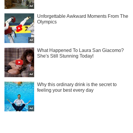
Не набридаємо! Тільки найважливіше - підписуйся на наш
Telegram-канал