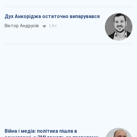
Війна і медіа: політика пішла в
соцмережі, а ЗМІ грають за правилами
ютуб
Павло Казарін
1,1 т.
У полоні власних міфів: як
Костянтинівка стала головною
ідеологічною пасткою для російських
окупантів
Дмитро Снєгирьов
3,3 т.