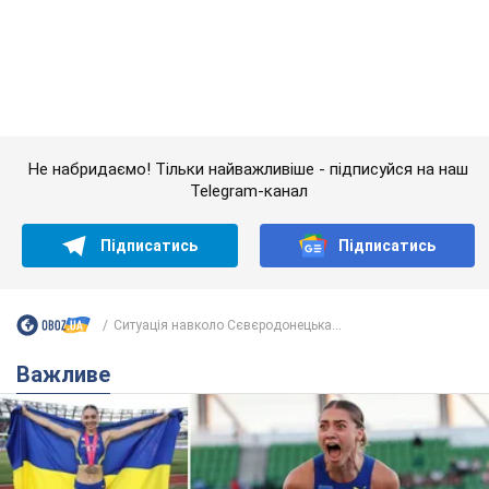
Підписатись
Підписатись
Ситуація навколо Сєвєродонецька...
Важливе
Красуня зі Львова з рекордом виграла
історичну медаль для України на чемпіонаті