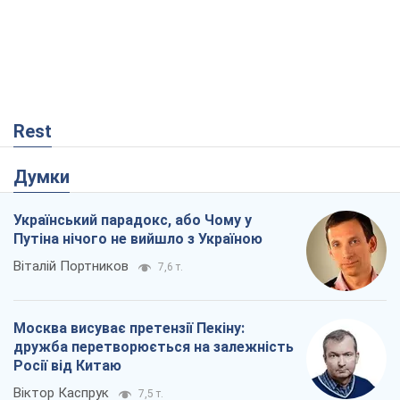
Український парадокс, або Чому у
Путіна нічого не вийшло з Україною
Віталій Портников
7,6 т.
Москва висуває претензії Пекіну:
дружба перетворюється на залежність
Росії від Китаю
Віктор Каспрук
7,5 т.
Дух Анкоріджа остаточно випарувався
Віктор Андрусів
1,9 т.