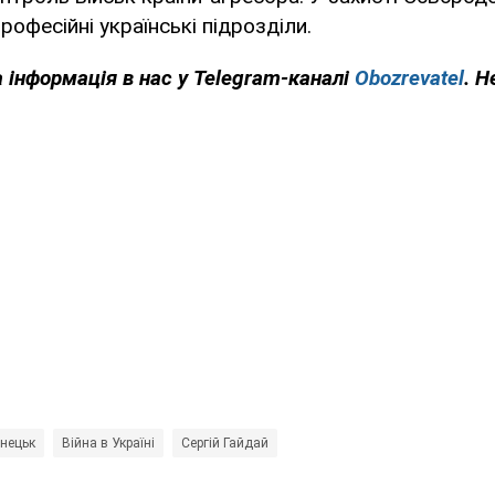
рофесійні українські підрозділи.
 інформація в нас у Telegram-каналі
Obozrevatel
. Н
онецьк
Війна в Україні
Сергій Гайдай