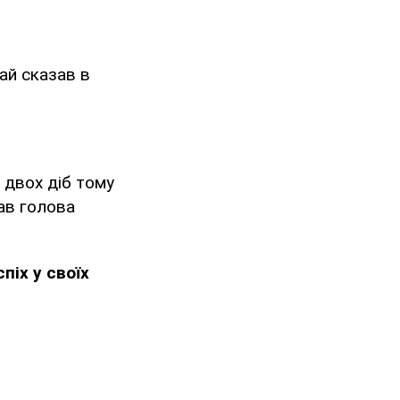
дай сказав в
я двох діб тому
зав голова
піх у своїх