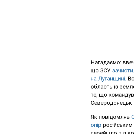
Нагадаємо: ввеч
що ЗСУ
зачистил
на Луганщині.
Во
область із земл
те, що команду
Сєвєродонецьк і
Як повідомляв
опір
російським 
перейшло під ко