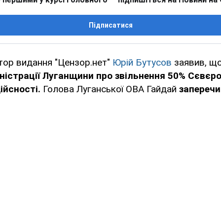
Підписатися
тор видання "Цензор.нет"
Юрій Бутусов
заявив, щ
іністрації Луганщини про звільнення 50% Сєвєр
ійсності.
Голова Луганської ОВА Гайдай
заперечи