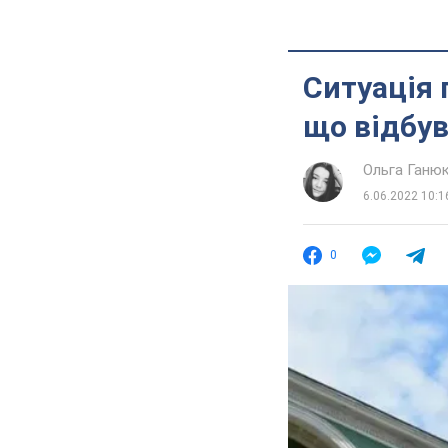
Ситуація 
що відбув
Ольга Ганю
6.06.2022 10:1
0