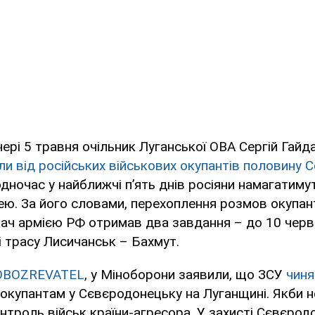
ері 5 травня очільник Луганської ОВА Сергій Гайд
и від російських військових окупантів половину
дночас у найближчі п’ять днів росіяни намагатиму
ею. За його словами, перехоплення розмов окупант
вач армією РФ отримав два завдання – до 10 черв
 трасу Лисичанськ – Бахмут.
OBOZREVATEL
, у Міноборони заявили, що ЗСУ
чиня
окупантам у Сєвєродонецьку на Луганщині. Якби не
нтроль військ країни-агресора. У захисті Сєвєрод