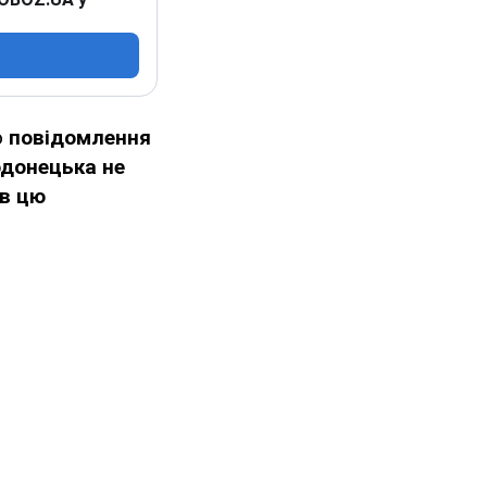
о
повідомлення
одонецька не
в цю