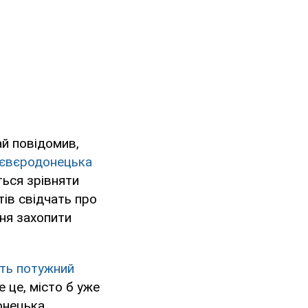
ай повідомив,
 Сєвєродонецька
ться зрівняти
ів свідчать про
ня захопити
ть потужний
 це, місто б уже
онецька