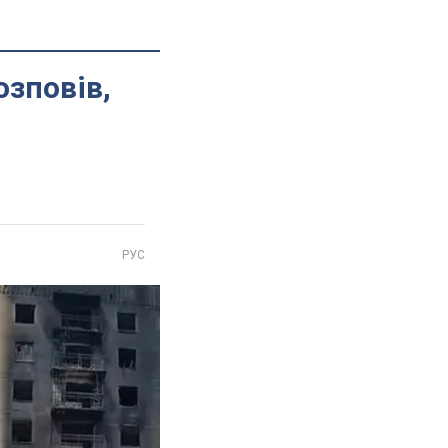
озповів,
РУС