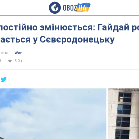
постійно змінюється: Гайдай р
ається у Сєвєродонецьку
кова
War
6
8,0 т.