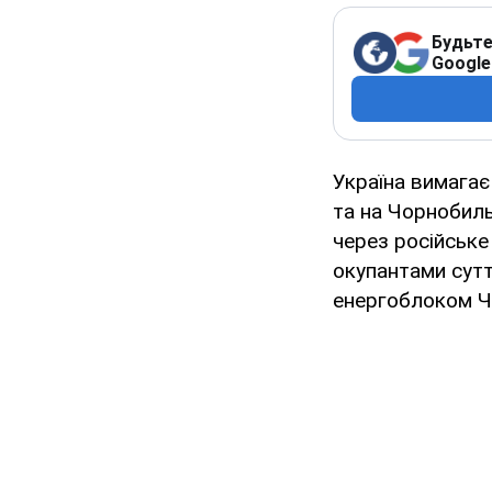
Будьте
Google
Україна вимагає
та на Чорнобиль
через російське
окупантами сут
енергоблоком ЧА