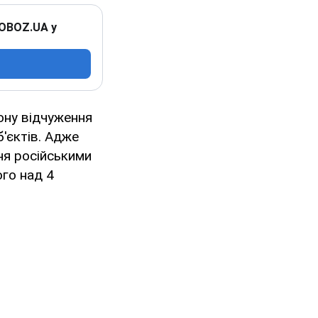
 OBOZ.UA у
ону відчуження
б'єктів. Адже
ня російськими
го над 4