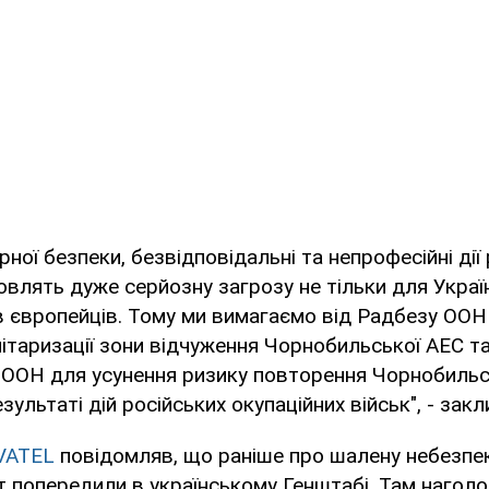
рної безпеки, безвідповідальні та непрофесійні дії
овлять дуже серйозну загрозу не тільки для Україн
в європейців. Тому ми вимагаємо від Радбезу ООН
літаризації зони відчуження Чорнобильської АЕС т
ії ООН для усунення ризику повторення Чорнобильс
зультаті дій російських окупаційних військ", - зак
VATEL
повідомляв, що раніше про шалену небезпеку
 попередили в українському Генштабі. Там наголо