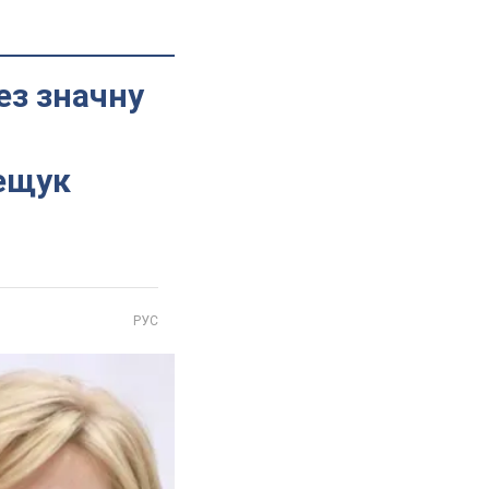
ез значну
рещук
РУС