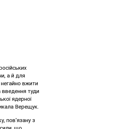
 російських
и, а й для
 негайно вжити
а введення туди
ької ядерної
ликала Верещук.
, пов'язану з
сили, що