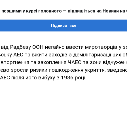
 першими у курсі головного — підпишіться на Новини на
Підписатися
 від Радбезу ООН негайно ввести миротворців у з
ську АЕС та вжити заходів з демілітаризації цих о
 вторгнення та захоплення ЧАЕС та зони відчужен
тєво зросли ризики пошкодження укриття, зведено
ЕС після його вибуху в 1986 році.