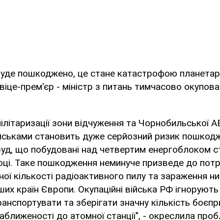
буде пошкоджено, це стане катастрофою планетар
віце-прем'єр - міністр з питань тимчасово окупова
літаризації зони відчуження та Чорнобильської А
ійськами становить дуже серйозний ризик пошкод
руд, що побудовані над четвертим енергоблоком стан
оці. Таке пошкодження неминуче призведе до пот
ої кількості радіоактивного пилу та зараження н
нших країн Європи. Окупаційні війська РФ ігнорують
нспортувати та зберігати значну кількість боєпр
аближеності до атомної станції", - окреслила проб