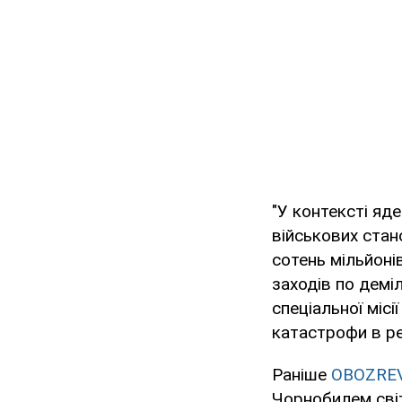
"У контексті яде
військових стан
сотень мільйоні
заходів по демі
спеціальної міс
катастрофи в ре
Раніше
OBOZRE
Чорнобилем світ