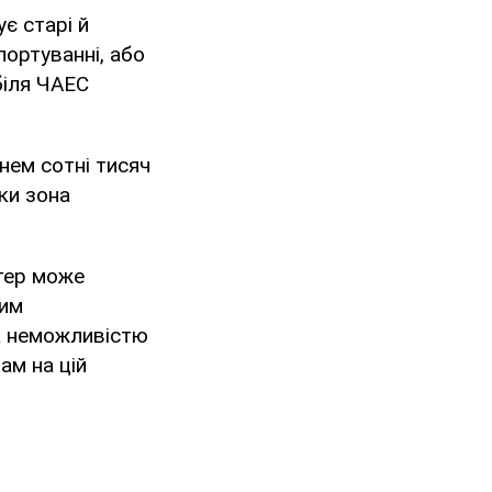
є старі й
портуванні, або
біля ЧАЕС
нем сотні тисяч
ьки зона
ітер може
шим
а неможливістю
ам на цій