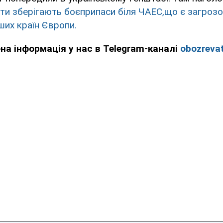
нти зберігають боєприпаси біля ЧАЕС,що є загрозо
нших країн Європи.
ена інформація у нас в Telegram-каналі
obozrevat