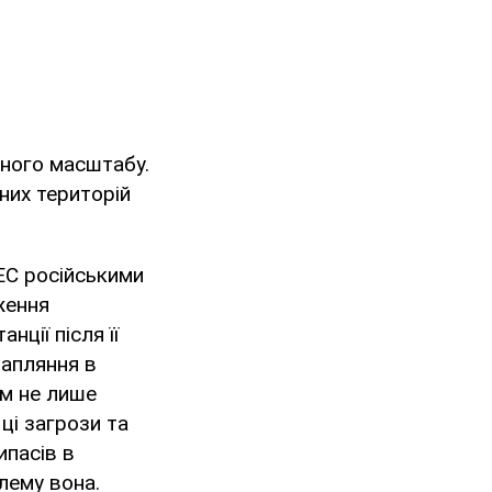
ного масштабу.
них територій
ЕС російськими
ження
ції після її
рапляння в
им не лише
 ці загрози та
ипасів в
лему вона.