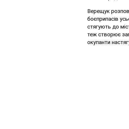
Верещук розпові
боєприпасів усьо
стягують до міс
теж створює загр
окупанти настяг