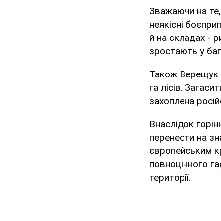
Зважаючи на те,
неякісні боєприп
й на складах - 
зростають у баг
Також Верещук н
га лісів. Загаси
захоплена росій
Внаслідок горін
перенести на зна
європейським к
повноцінного га
території.