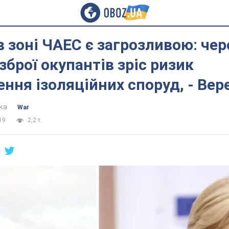
в зоні ЧАЕС є загрозливою: чер
 зброї окупантів зріс ризик
ня ізоляційних споруд, - Ве
ка
War
19
2,2 т.