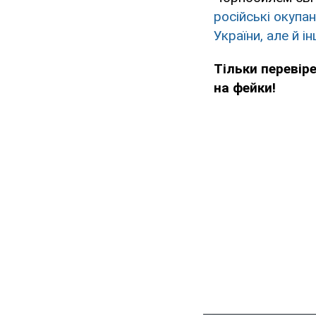
російські окупа
України, але й і
Тільки перевір
на фейки!