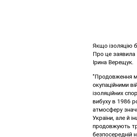
Якщо ізоляцію 
Про це заявила 
Ірина Верещук.
"Продовження мі
окупаційними в
ізоляційних спо
вибуху в 1986 р
атмосферу значн
України, але й і
продовжують тра
безпосередній н