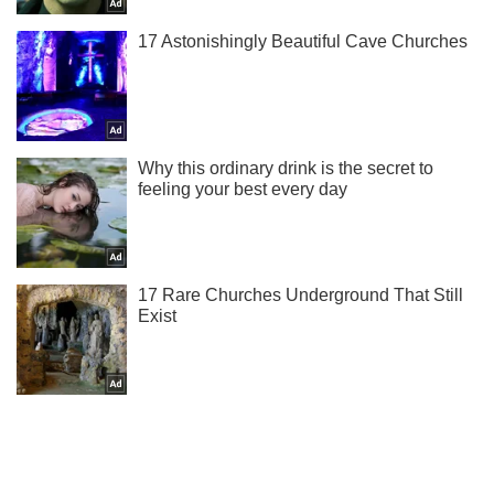
Ти ще не підписаний на наш Telegram? Швиденько тисни!
Підписатись
Підписатись