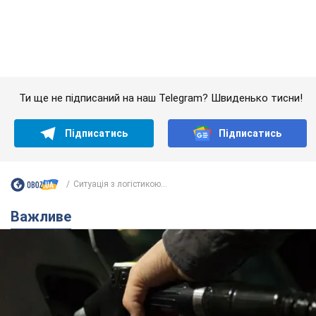
Ситуація з логістикою...
Важливе
АЗС "готуються" до суттєвого підвищення цін:
українцям розповіли, чого очікувати
Як на заправках уже змінили вартість пального