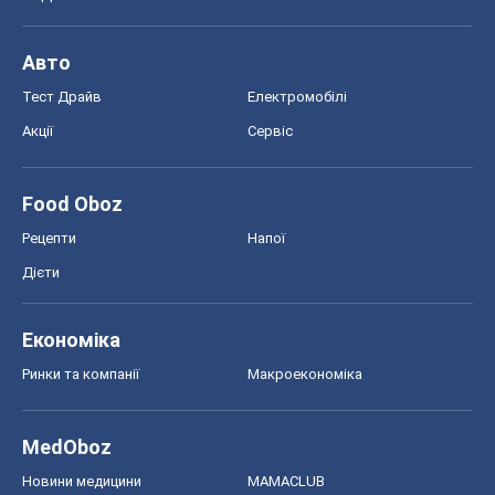
Рецепти
Напої
Дієти
Економіка
Ринки та компанії
Макроекономіка
MedOboz
Новини медицини
MAMACLUB
Шоу
Афіша
Плітки
Краса
Мода
Жіночий журнал