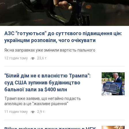
12 годин тому
23,6 т.
"Білий дім не є власністю Трампа":
суд США зупинив будівництво
бальної зали за $400 млн
Трамп вже заявив, що негайно подасть
апеляцію а це "жахливе рішення"
11 годин тому
2,9 т.
Війна змінює не лише тактику: в НГУ
показали інженерні рішення проти
російських FPV-дронів. Фото
Це "постапокаліптична естетика зі світу
"Шаленого Макса"
11 годин тому
9,5 т.