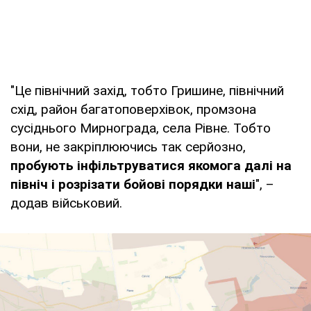
"Це північний захід, тобто Гришине, північний
схід, район багатоповерхівок, промзона
сусіднього Мирнограда, села Рівне. Тобто
вони, не закріплюючись так серйозно,
пробують інфільтруватися якомога далі на
північ і розрізати бойові порядки наші
", –
додав військовий.