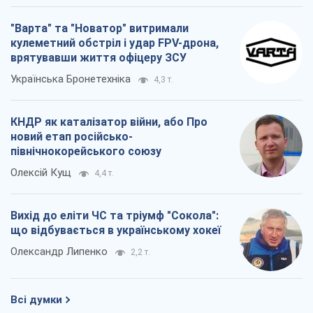
північнокорейського союзу
Олексій Кущ
4,4 т.
Вихід до еліти ЧС та тріумф "Сокола":
що відбувається в українському хокеї
Олександр Липенко
2,2 т.
Всі думки
Про компанію
Команда
Правова інформація
Політика конфіденційності
Реклама на сайті
Документи