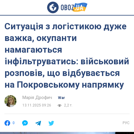
Ситуація з логістикою дуже
важка, окупанти
намагаються
інфільтруватись: військовий
розповів, що відбувається
на Покровському напрямку
Марія Дрофич
War
13.11.2025 09:26
2,2 т.
0
РУС