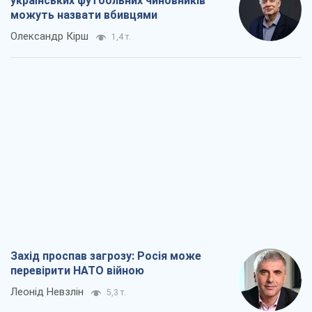
Захід проспав загрозу: Росія може
перевірити НАТО війною
Леонід Невзлін
5,3 т.
"Варта" та "Новатор" витримали
кулеметний обстріл і удар FPV-дрона,
врятувавши життя офіцеру ЗСУ
Українська Бронетехніка
4,3 т.
КНДР як каталізатор війни, або Про
новий етап російсько-