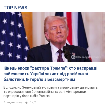
Кінець епохи "фактора Трампа": хто насправді
забезпечить Україні захист від російської
балістики. Інтерв’ю з Безсмертним
Володимир Зеленський зустрівся з українським дипломата
та окреслив нове бачення війни та ролі міжнародних
партнерів у боротьбі з Росією
4 години тому
14,2 т.
У Києві внаслідок російської атаки загинула
людина, постраждали четверо. Фото
Ворог продовжує регулярний ракетний терор столиці
20 хвилин тому
24,4 т.
У Сизрані атаковано НПЗ, спалахнула пожежа: