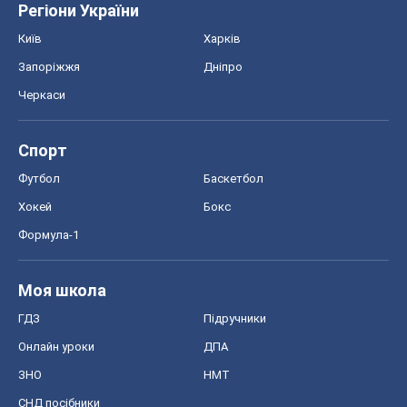
Хокей
Бокс
Формула-1
Моя школа
ГДЗ
Підручники
Онлайн уроки
ДПА
ЗНО
НМТ
СНД посібники
Авто
Тест Драйв
Електромобілі
Акції
Сервіс
Food Oboz