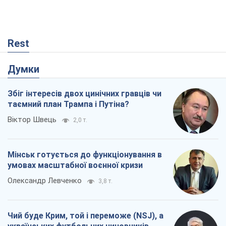
таємний план Трампа і Путіна?
Віктор Швець
2,0 т.
Мінськ готується до функціонування в
умовах масштабної воєнної кризи
Олександр Левченко
3,8 т.
Чий буде Крим, той і переможе (NSJ), а
українських футбольних чиновників
можуть назвати вбивцями
Олександр Кірш
1,4 т.