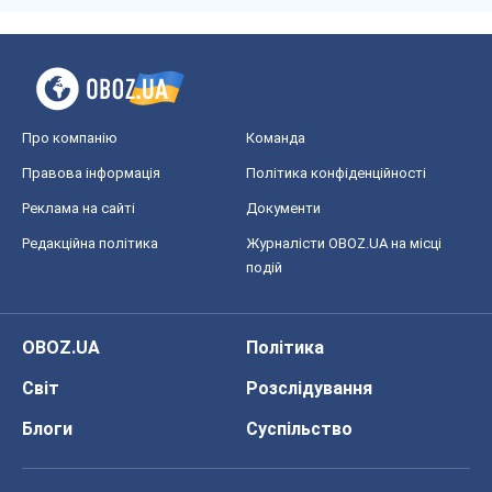
Редакційна політика
Журналісти OBOZ.UA на місці
подій
OBOZ.UA
Політика
Світ
Розслідування
Блоги
Суспільство
Регіони України
Київ
Харків
Запоріжжя
Дніпро
Черкаси
Спорт
Футбол
Баскетбол