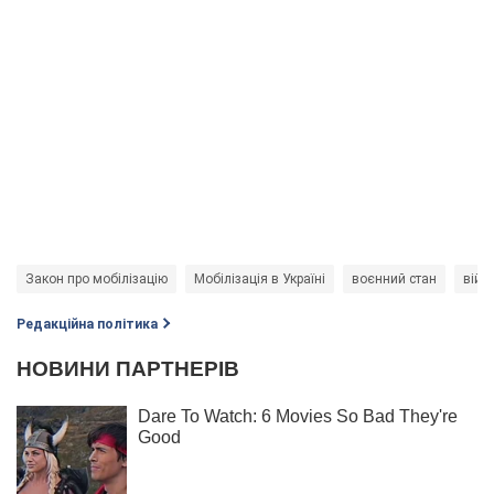
Закон про мобілізацію
Мобілізація в Україні
воєнний стан
війс
Редакційна політика