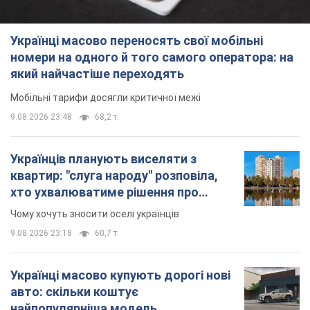
Українці масово переносять свої мобільні
номери на одного й того самого оператора: на
який найчастіше переходять
Мобільні тарифи досягли критичної межі
9.08.2026 23:48
68,2 т.
Українців планують виселяти з
квартир: "слуга народу" розповіла,
хто ухвалюватиме рішення про
знесення будинків
Чому хочуть зносити оселі українців
9.08.2026 23:18
60,7 т.
Українці масово купують дорогі нові
авто: скільки коштує
найпопулярніша модель