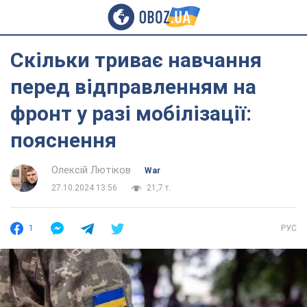
Скільки триває навчання
перед відправленням на
фронт у разі мобілізації:
пояснення
Олексій Лютіков
War
27.10.2024 13:56
21,7 т.
1
РУС