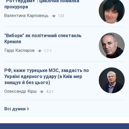
"Роттердам+": циклічна помилка
прокурора
Валентина Карповець
123
"Вибори" як політичний спектакль
Кремля
Гаррі Каспаров
1,1 т.
РФ, каже турецьке МЗС, завдасть по
Україні ядерного удару (а Київ мер
знищує й без цього)
Олександр Кірш
4,2 т.
Всі думки