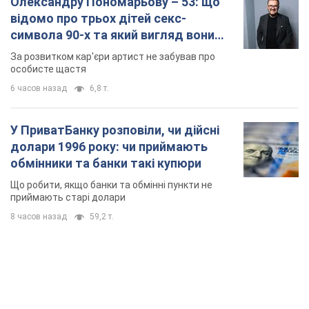
Олександру Пономарьову – 53: що
відомо про трьох дітей секс-
символа 90-х та який вигляд вони
мають
За розвитком кар'єри артист не забував про
особисте щастя
6 часов назад
6,8 т.
У ПриватБанку розповіли, чи дійсні
долари 1996 року: чи приймають
обмінники та банки такі купюри
Що робити, якщо банки та обмінні пункти не
приймають старі долари
8 часов назад
59,2 т.