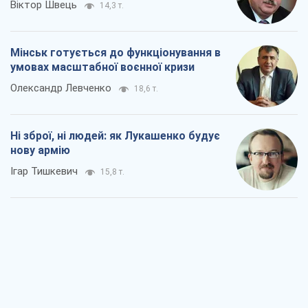
Віктор Швець
14,3 т.
Мінськ готується до функціонування в
умовах масштабної воєнної кризи
Олександр Левченко
18,6 т.
Ні зброї, ні людей: як Лукашенко будує
нову армію
Ігар Тишкевич
15,8 т.