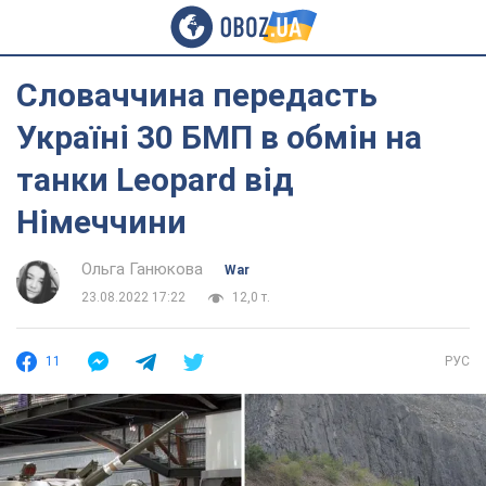
Словаччина передасть
Україні 30 БМП в обмін на
танки Leopard від
Німеччини
Ольга Ганюкова
War
23.08.2022 17:22
12,0 т.
11
РУС