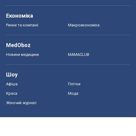
Економіка
Ринки та компанії
Макроекономіка
MedOboz
Новини медицини
MAMACLUB
Шоу
Афіша
Плітки
Краса
Мода
Жіночий журнал