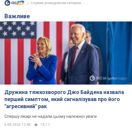
Служив розвідником-сапером: ...
Важливе
Дружина тяжкохворого Джо Байдена назвала
перший симптом, який сигналізував про його
"агресивний" рак
Спершу лікарі не надали цьому належної уваги
6.08.2026 12:46
18,1 т.