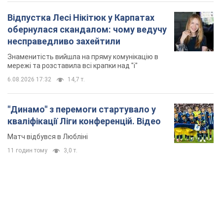
Відпустка Лесі Нікітюк у Карпатах
обернулася скандалом: чому ведучу
несправедливо захейтили
Знаменитість вийшла на пряму комунікацію в
мережі та розставила всі крапки над "і"
6.08.2026 17:32
14,7 т.
"Динамо" з перемоги стартувало у
кваліфікації Ліги конференцій. Відео
Матч відбувся в Любліні
11 годин тому
3,0 т.