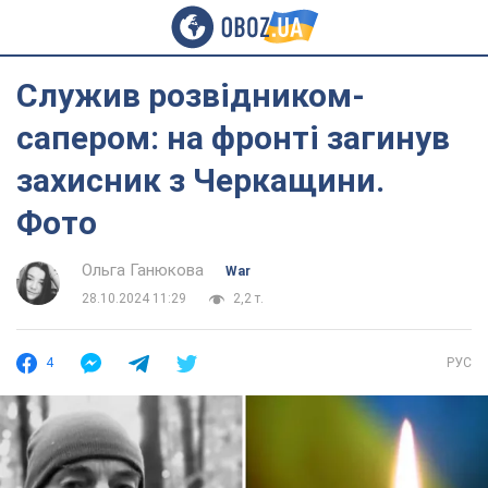
Служив розвідником-
сапером: на фронті загинув
захисник з Черкащини.
Фото
Ольга Ганюкова
War
28.10.2024 11:29
2,2 т.
4
РУС