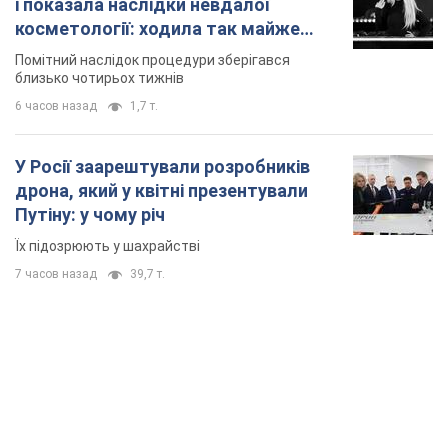
і показала наслідки невдалої
косметології: ходила так майже
місяць
Помітний наслідок процедури зберігався
близько чотирьох тижнів
6 часов назад
1,7 т.
У Росії заарештували розробників
дрона, який у квітні презентували
Путіну: у чому річ
Їх підозрюють у шахрайстві
7 часов назад
39,7 т.