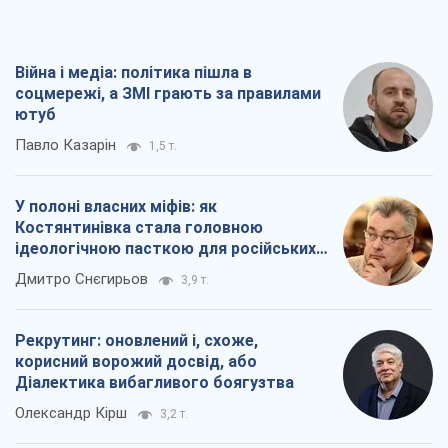
Війна і медіа: політика пішла в
соцмережі, а ЗМІ грають за правилами
ютуб
Павло Казарін
1,5 т.
У полоні власних міфів: як
Костянтинівка стала головною
ідеологічною пасткою для російських
окупантів
Дмитро Снєгирьов
3,9 т.
Рекрутинг: оновлений і, схоже,
корисний ворожий досвід, або
Діалектика вибагливого боягузтва
Олександр Кірш
3,2 т.