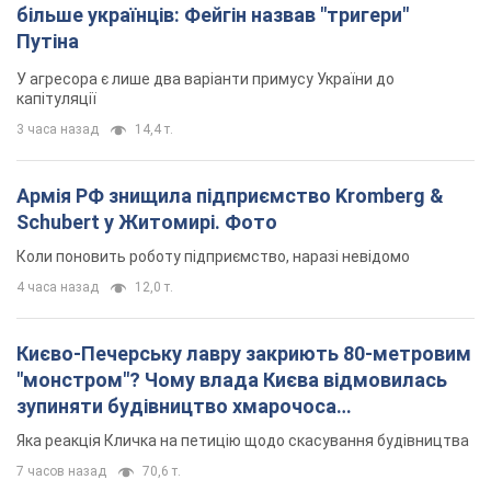
більше українців: Фейгін назвав "тригери"
Путіна
У агресора є лише два варіанти примусу України до
капітуляції
3 часа назад
14,4 т.
Армія РФ знищила підприємство Kromberg &
Schubert у Житомирі. Фото
Коли поновить роботу підприємство, наразі невідомо
4 часа назад
12,0 т.
Києво-Печерську лавру закриють 80-метровим
"монстром"? Чому влада Києва відмовилась
зупиняти будівництво хмарочоса
"московського вірянина"
Яка реакція Кличка на петицію щодо скасування будівництва
7 часов назад
70,6 т.