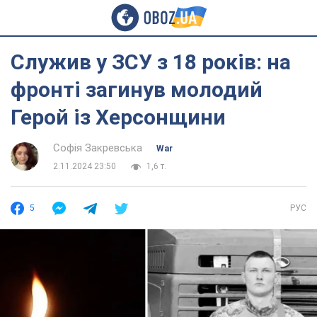
Служив у ЗСУ з 18 років: на
фронті загинув молодий
Герой із Херсонщини
Софія Закревська
War
2.11.2024 23:50
1,6 т.
5
РУС