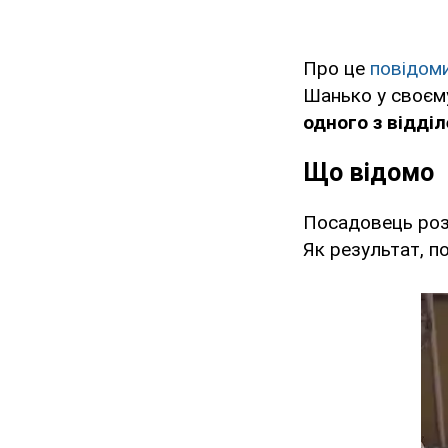
Про це
повідом
Шанько у своєму
одного з відділ
Що відомо
Посадовець розп
Як результат, 