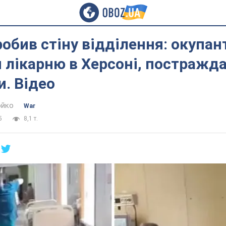
обив стіну відділення: окупан
 лікарню в Херсоні, постражд
. Відео
юйко
War
5
8,1 т.