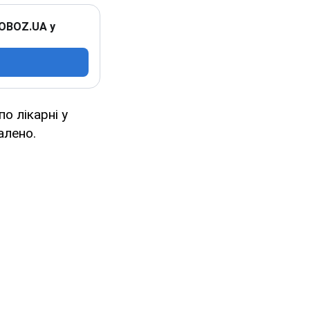
 OBOZ.UA у
по лікарні у
алено.