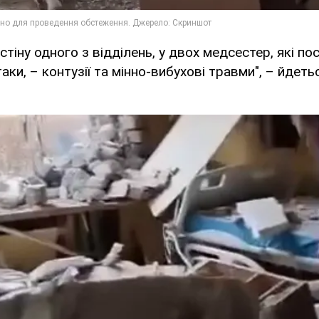
стіну одного з відділень, у двох медсестер, які п
таки, – контузії та мінно-вибухові травми", – йдеть