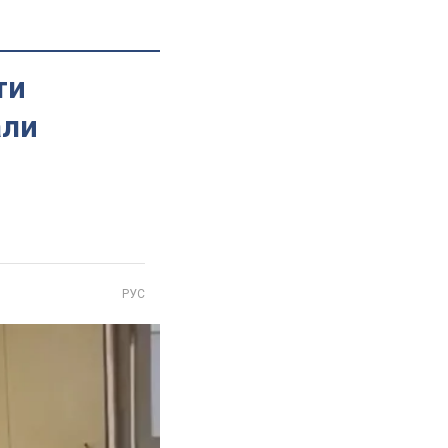
ти
али
РУС