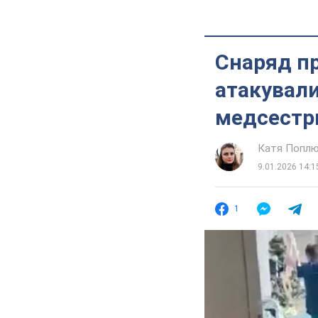
Снаряд пр
атакували
медсестри
Катя Попл
9.01.2026 14:1
1