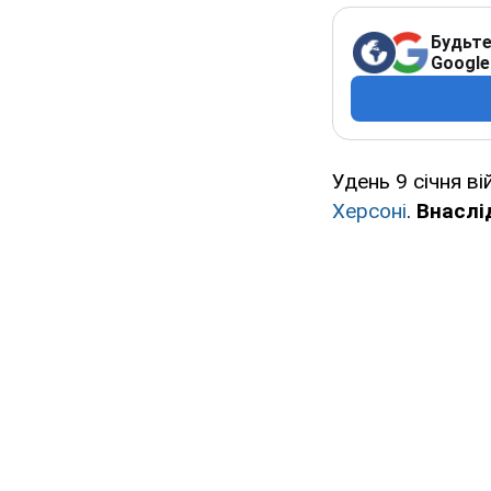
Будьте
Google
Удень 9 січня ві
Херсоні
.
Внаслі