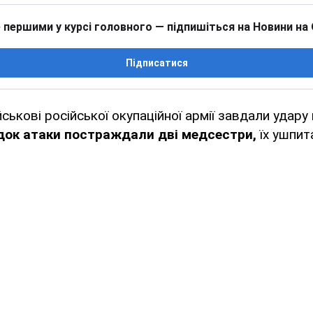
 першими у курсі головного — підпишіться на Новини на
Підписатися
йськові російської окупаційної армії завдали удару 
док атаки постраждали дві медсестри,
їх ушпит