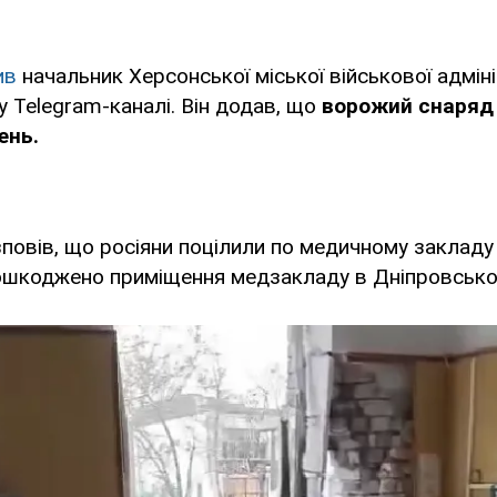
ив
начальник Херсонської міської військової адмін
 Telegram-каналі. Він додав, що
ворожий снаряд 
ень.
овів, що росіяни поцілили по медичному закладу 
пошкоджено приміщення медзакладу в Дніпровсько