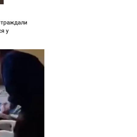
остраждали
ся у