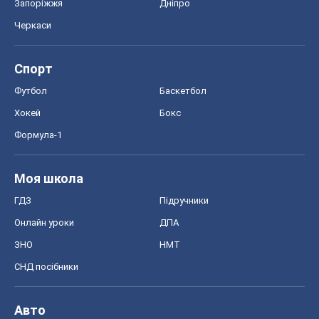
Запоріжжя
Дніпро
Черкаси
Спорт
Футбол
Баскетбол
Хокей
Бокс
Формула-1
Моя школа
ГДЗ
Підручники
Онлайн уроки
ДПА
ЗНО
НМТ
СНД посібники
Авто