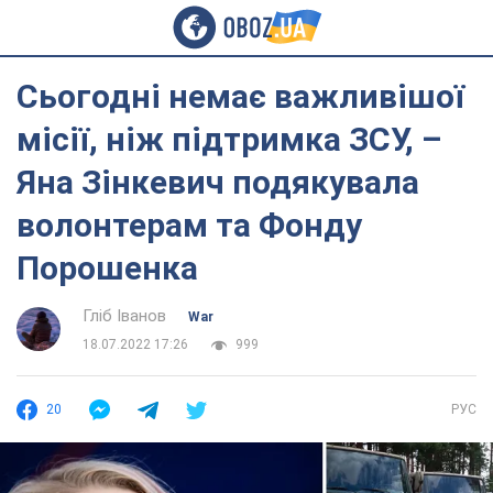
Сьогодні немає важливішої
місії, ніж підтримка ЗСУ, –
Яна Зінкевич подякувала
волонтерам та Фонду
Порошенка
Гліб Іванов
War
18.07.2022 17:26
999
20
РУС