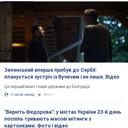
Зеленський вперше прибув до Сербії:
планується зустріч із Вучичем і не лише. Відео
Це перший візит глави держави до Бєлграда
5 часов назад
89,0 т.
"Верніть Федорова": у містах України 23-й день
поспіль тривають масові мітинги з
картонками. Фото і відео