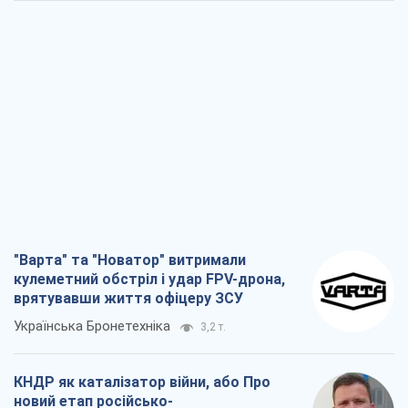
"Варта" та "Новатор" витримали
кулеметний обстріл і удар FPV-дрона,
врятувавши життя офіцеру ЗСУ
Українська Бронетехніка
3,2 т.
КНДР як каталізатор війни, або Про
новий етап російсько-