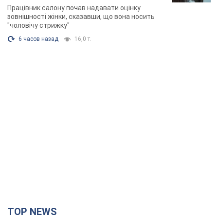
розгорівся скандал. Фото
Працівник салону почав надавати оцінку
зовнішності жінки, сказавши, що вона носить
"чоловічу стрижку"
6 часов назад
16,0 т.
TOP NEWS