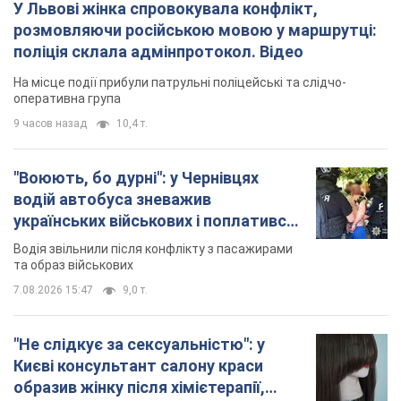
У Львові жінка спровокувала конфлікт,
розмовляючи російською мовою у маршрутці:
поліція склала адмінпротокол. Відео
На місце події прибули патрульні поліцейські та слідчо-
оперативна група
9 часов назад
10,4 т.
"Воюють, бо дурні": у Чернівцях
водій автобуса зневажив
українських військових і поплатився.
Відео
Водія звільнили після конфлікту з пасажирами
та образ військових
7.08.2026 15:47
9,0 т.
"Не слідкує за сексуальністю": у
Києві консультант салону краси
образив жінку після хімієтерапії,