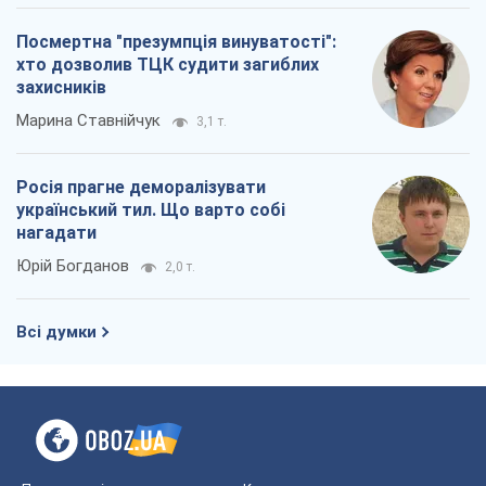
Посмертна "презумпція винуватості":
хто дозволив ТЦК судити загиблих
захисників
Марина Ставнійчук
3,1 т.
Росія прагне деморалізувати
український тил. Що варто собі
нагадати
Юрій Богданов
2,0 т.
Всі думки