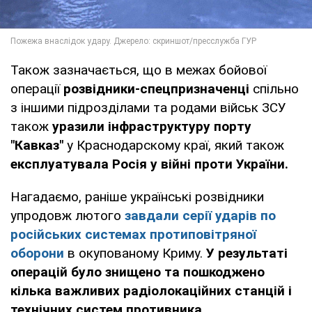
Також зазначається, що в межах бойової
операції
розвідники-спецпризначенці
спільно
з іншими підрозділами та родами військ ЗСУ
також
уразили інфраструктуру порту
"Кавказ"
у Краснодарскому краї, який також
експлуатувала Росія у війні проти України.
Нагадаємо, раніше українські розвідники
упродовж лютого
завдали серії ударів по
російських системах протиповітряної
оборони
в окупованому Криму.
У результаті
операцій було знищено та пошкоджено
кілька важливих радіолокаційних станцій і
технічних систем противника.