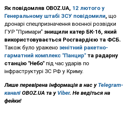
Як повідомляв OBOZ.UA,
12 лютого у
Генеральному штабі ЗСУ повідомили
,
що
дронарі спецпризначення воєнної розвідки
ГУР "Примари"
знищили катер БК-16, який
використовувається Росгвардією та ФСБ.
Також було уражено
зенітний ракетно-
гарматний комплекс "Панцир"
та радарну
станцію "Небо"
під час ударів по
інфраструктурі ЗС РФ у Криму.
Лише перевірена інформація в нас у
Telegram-
каналі
OBOZ.UA та у
Viber
. Не ведіться на
фейки!