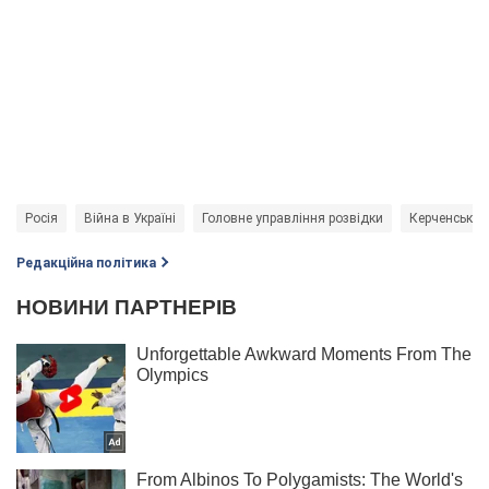
Росія
Війна в Україні
Головне управління розвідки
Керченська 
Редакційна політика