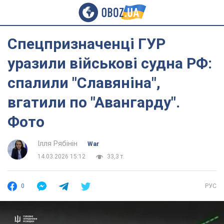
Спецпризначенці ГУР
уразили військові судна РФ:
спалили "Славяніна",
вгатили по "Авангарду".
Фото
Ілля Рябінін
War
14.03.2026 15:12
33,3 т.
0
РУС