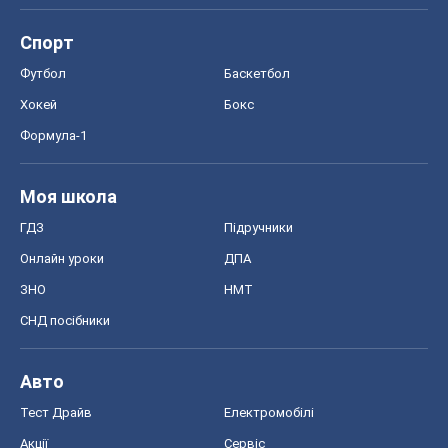
Спорт
Футбол
Баскетбол
Хокей
Бокс
Формула-1
Моя школа
ГДЗ
Підручники
Онлайн уроки
ДПА
ЗНО
НМТ
СНД посібники
Авто
Тест Драйв
Електромобілі
Акції
Сервіс