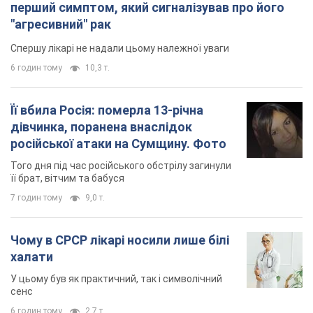
перший симптом, який сигналізував про його
"агресивний" рак
Спершу лікарі не надали цьому належної уваги
6 годин тому
10,3 т.
Її вбила Росія: померла 13-річна
дівчинка, поранена внаслідок
російської атаки на Сумщину. Фото
Того дня під час російського обстрілу загинули
її брат, вітчим та бабуся
7 годин тому
9,0 т.
Чому в СРСР лікарі носили лише білі
халати
У цьому був як практичний, так і символічний
сенс
6 годин тому
2,7 т.