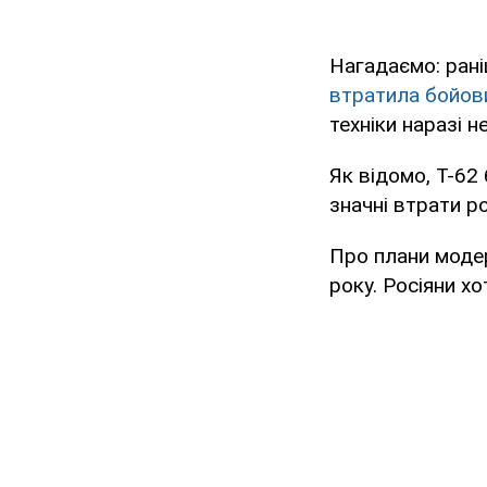
Нагадаємо: рані
втратила бойов
техніки наразі 
Як відомо, Т-62
значні втрати ро
Про плани модер
року. Росіяни х