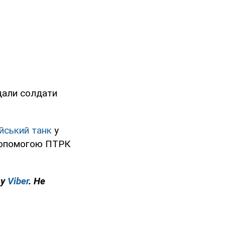
вдали солдати
йський танк
у
 допомогою ПТРК
 у
Viber
. Не