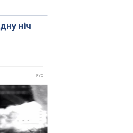
дну ніч
РУС