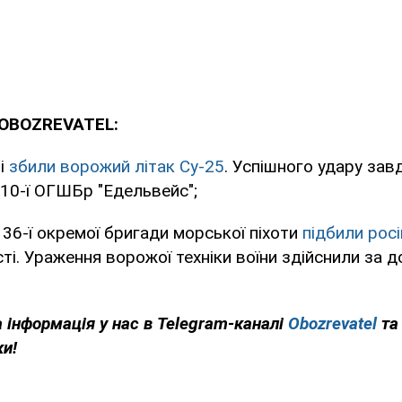
 OBOZREVATEL:
ці
збили ворожий літак Су-25
. Успішного удару за
10-ї ОГШБр "Едельвейс";
 36-ї окремої бригади морської піхоти
підбили росі
ті. Ураження ворожої техніки воїни здійснили за
 інформація у нас в Telegram-каналі
Obozrevatel
та
ки!