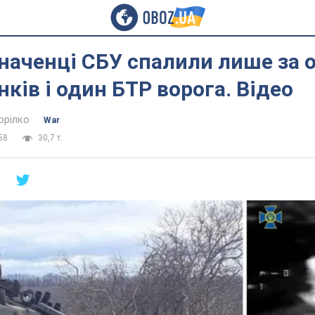
аченці СБУ спалили лише за о
нків і один БТР ворога. Відео
орілко
War
58
30,7 т.