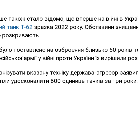
ше також стало відомо, що вперше на війні в Украї
ий танк Т-62
зразка 2022 року. Обставини знищен
не розкривають.
 було поставлено на озброєння близько 60 років т
сійської армії у війні проти України їх вирішили р
нізувати вказану техніку держава-агресор заяви
отіли удосконалити 800 одиниць танків за три роки.