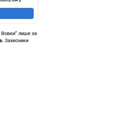
і Вовки" лише за
в.
Захисники