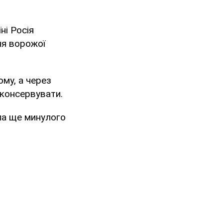
ні Росія
ня ворожої
ому, а через
озконсервувати.
ла ще минулого