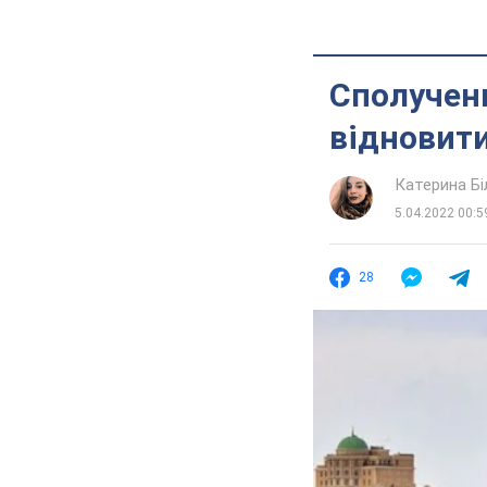
Сполученн
відновити
Катерина Б
5.04.2022 00:5
28