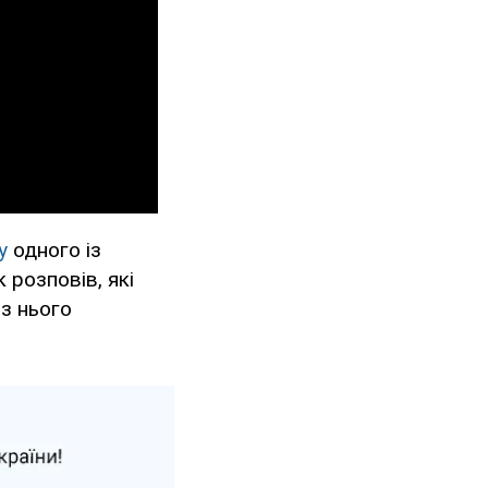
у
одного із
 розповів, які
 з нього