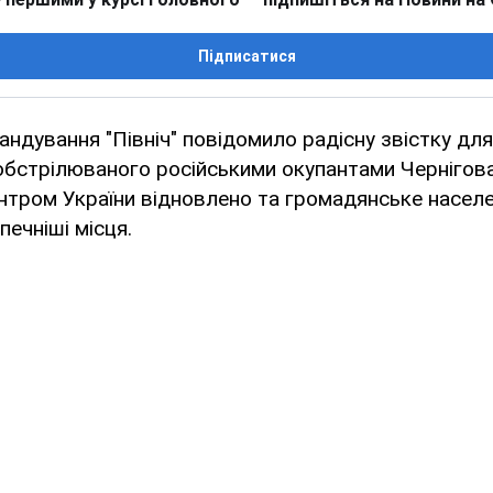
Підписатися
ндування "Північ" повідомило радісну звістку для
обстрілюваного російськими окупантами Чернігова
ентром України відновлено та громадянське насел
печніші місця.