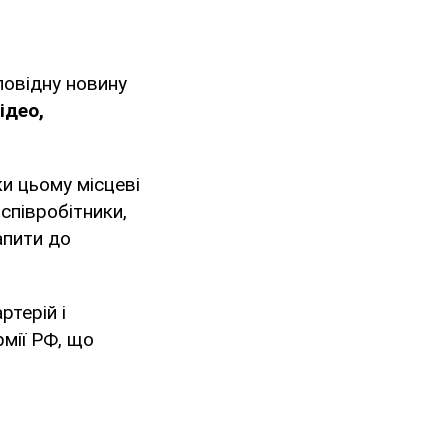
повідну новину
ідео,
ки цьому місцеві
співробітники,
апити до
ртерій і
рмії РФ, що