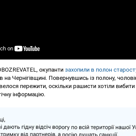
OBOZREVATEL, окупанти
захопили в полон старост
в на Чернігівщині. Повернувшись із полону, чоловік
велося пережити, оскільки рашисти хотіли вибити
ічну інформацію.