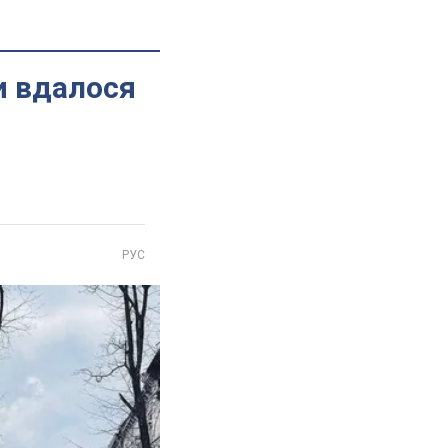
и вдалося
РУС