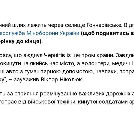
ний шлях лежить через селище Гончарівське. Від
есслужба Міноборони України
(щоб подивитись в
рінку до кінця)
.
асу, що з'єднує Чернігів із центром країни. Завдя
окинути на якийсь час місто, а волонтери, медичні 
ні авто з гуманітарною допомогою, навпаки, потр
у", – зауважив Віктор Ніколюк.
ть за сприяння розмінуванню важливих дорожніх а
трас від військової техніки, кинутої солдатами а