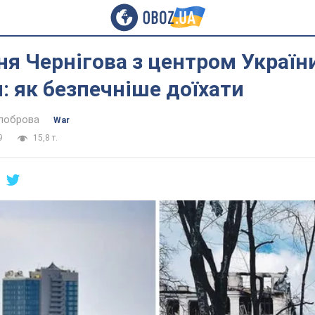
я Чернігова з центром Україн
: як безпечніше доїхати
ілоброва
War
9
15,8 т.