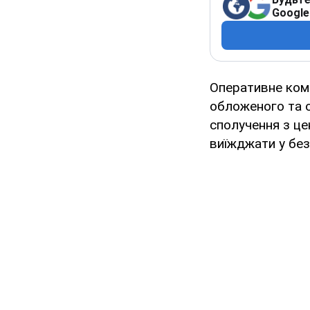
Google
Оперативне кома
обложеного та 
сполучення з ц
виїжджати у без