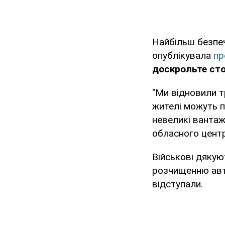
Найбільш безпеч
опублікувала
пр
доскрольте сто
"Ми відновили тр
жителі можуть п
невеликі вантаж
обласного центр
Військові дякую
розчищенню авто
відступали.