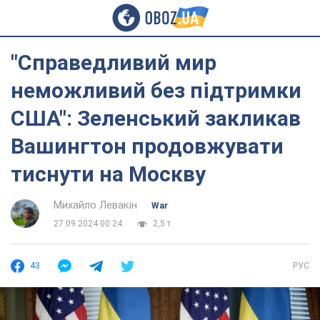
"Справедливий мир
неможливий без підтримки
США": Зеленський закликав
Вашингтон продовжувати
тиснути на Москву
Михайло Левакін
War
27.09.2024 00:24
2,5 т.
43
РУС