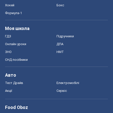
Хокей
Бокс
Формула-1
Моя школа
ГДЗ
Підручники
Онлайн уроки
ДПА
ЗНО
НМТ
СНД посібники
Авто
Тест Драйв
Електромобілі
Акції
Сервіс
Food Oboz