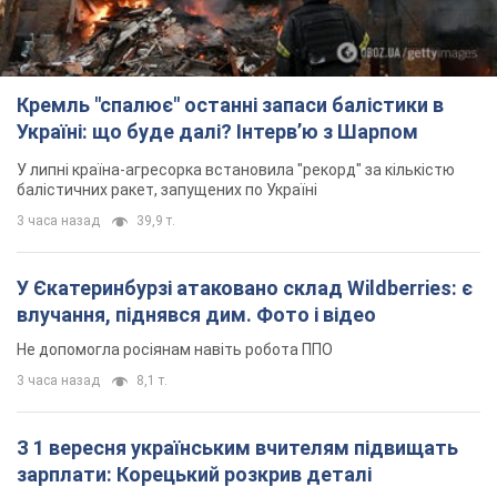
Кремль "спалює" останні запаси балістики в
Україні: що буде далі? Інтерв’ю з Шарпом
У липні країна-агресорка встановила "рекорд" за кількістю
балістичних ракет, запущених по Україні
3 часа назад
39,9 т.
У Єкатеринбурзі атаковано склад Wildberries: є
влучання, піднявся дим. Фото і відео
Не допомогла росіянам навіть робота ППО
3 часа назад
8,1 т.
З 1 вересня українським вчителям підвищать
зарплати: Корецький розкрив деталі