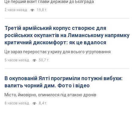
Це перший візит глави держави до Бєлграда
2 часа назад
19,8 т.
Третій армійський корпус створює для
російських окупантів на Лиманському напрямку
критичний дискомфорт: як це вдалося
Це зараз переростає у кризу для всього угруповання
5 часов назад
50,7 т.
В окупованій Ялті прогриміли потужні вибухи:
валить чорний дим. Фото і відео
Місто, ймовірно, опинилося під атакою дронів
8 часов назад
8,4 т.