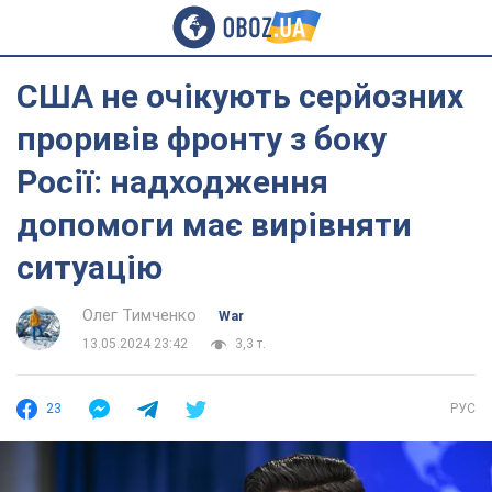
США не очікують серйозних
проривів фронту з боку
Росії: надходження
допомоги має вирівняти
ситуацію
Олег Тимченко
War
13.05.2024 23:42
3,3 т.
23
РУС