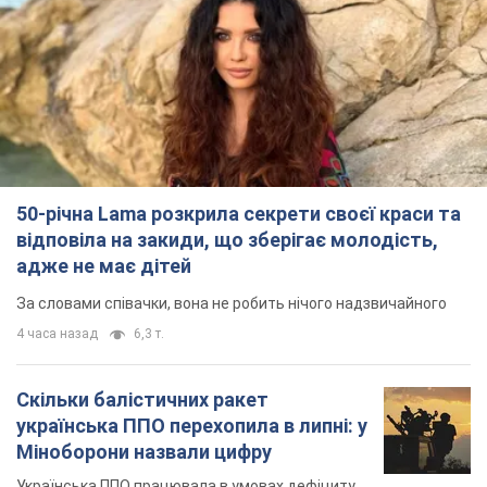
50-річна Lama розкрила секрети своєї краси та
відповіла на закиди, що зберігає молодість,
адже не має дітей
За словами співачки, вона не робить нічого надзвичайного
4 часа назад
6,3 т.
Скільки балістичних ракет
українська ППО перехопила в липні: у
Міноборони назвали цифру
Українська ППО працювала в умовах дефіциту