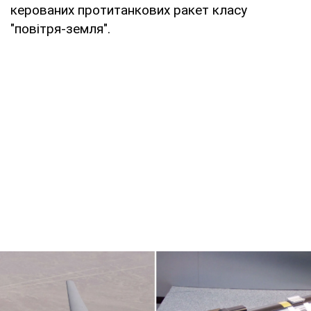
керованих протитанкових ракет класу
"повітря-земля".