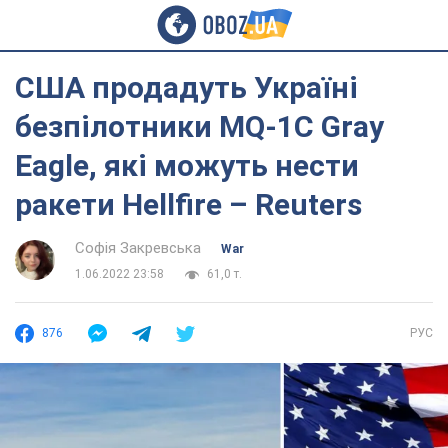
США продадуть Україні
безпілотники MQ-1C Gray
Eagle, які можуть нести
ракети Hellfire – Reuters
Софія Закревська
War
1.06.2022 23:58
61,0 т.
876
РУС