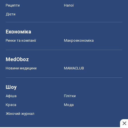
Рецепти
Напої
Дієти
Економіка
Ринки та компанії
Макроекономіка
MedOboz
Новини медицини
MAMACLUB
Шоу
Афіша
Плітки
Краса
Мода
Жіночий журнал