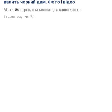
валить чорний дим. Фото і відео
Місто, ймовірно, опинилося під атакою дронів
6 годин тому
7,1 т.