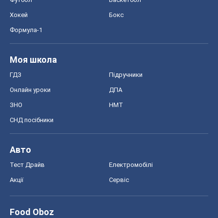
Хокей
Бокс
Формула-1
Моя школа
ГДЗ
Підручники
Онлайн уроки
ДПА
ЗНО
НМТ
СНД посібники
Авто
Тест Драйв
Електромобілі
Акції
Сервіс
Food Oboz