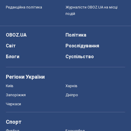
Редакційна політика
Журналісти OBOZ.UA на місці
подій
OBOZ.UA
Політика
Світ
Розслідування
Блоги
Суспільство
Регіони України
Київ
Харків
Запоріжжя
Дніпро
Черкаси
Спорт
Футбол
Баскетбол