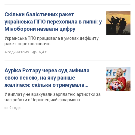
Скільки балістичних ракет
українська ППО перехопила в липні: у
Міноборони назвали цифру
Українська ППО працювала в умовах дефіциту
ракет-перехоплювачів
4 години тому
6,4 т.
Ауріка Ротару через суд змінила
свою пенсію, на яку раніше
жалілася: скільки отримувала
співачка
У виплату не врахували зарплатню артистки за
час роботи в Чернівецькій філармонії
за 9 годин