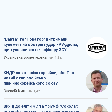
"Варта" та "Новатор" витримали
кулеметний обстріл і удар FPV-дрона,
врятувавши життя офіцеру ЗСУ
Українська Бронетехніка
1,2 т.
КНДР як каталізатор війни, або Про
новий етап російсько-
північнокорейського союзу
Олексій Кущ
1,4 т.
Вихід до еліти ЧС та тріумф "Сокола":
що відбувається в українському хокеї