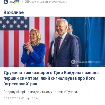
США розглядають можливість...
Важливе
Дружина тяжкохворого Джо Байдена назвала
перший симптом, який сигналізував про його
"агресивний" рак
Спершу лікарі не надали цьому належної уваги
6.08.2026 12:46
15,6 т.