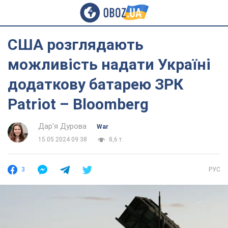
США розглядають
можливість надати Україні
додаткову батарею ЗРК
Patriot – Bloomberg
Дар'я Дурова
War
15.05.2024 09:38
8,6 т.
3
РУС