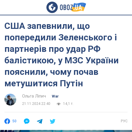
США запевнили, що
попередили Зеленського і
партнерів про удар РФ
балістикою, у МЗС України
пояснили, чому почав
метушитися Путін
Ольга Ліпич
War
21.11.2024 22:40
14,1 т.
50
РУС