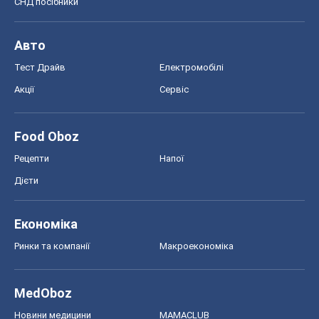
СНД посібники
Авто
Тест Драйв
Електромобілі
Акції
Сервіс
Food Oboz
Рецепти
Напої
Дієти
Економіка
Ринки та компанії
Макроекономіка
MedOboz
Новини медицини
MAMACLUB