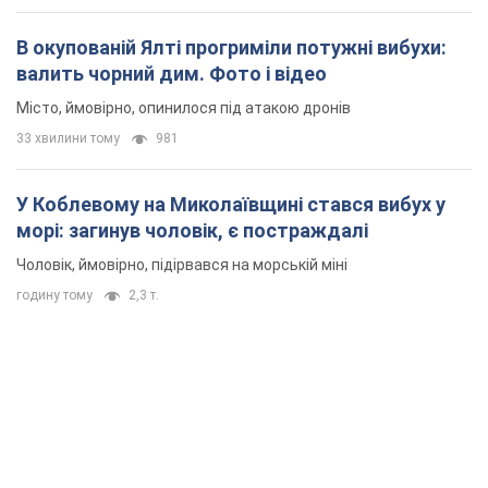
В окупованій Ялті прогриміли потужні вибухи:
валить чорний дим. Фото і відео
Місто, ймовірно, опинилося під атакою дронів
33 хвилини тому
981
У Коблевому на Миколаївщині стався вибух у
морі: загинув чоловік, є постраждалі
Чоловік, ймовірно, підірвався на морській міні
годину тому
2,3 т.