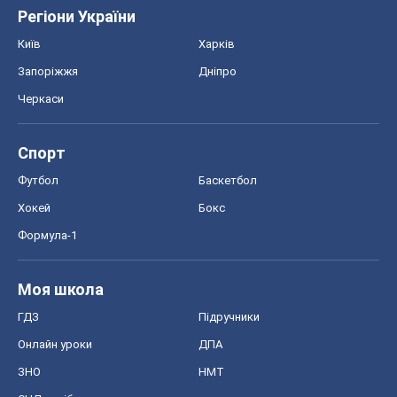
Регіони України
Київ
Харків
Запоріжжя
Дніпро
Черкаси
Спорт
Футбол
Баскетбол
Хокей
Бокс
Формула-1
Моя школа
ГДЗ
Підручники
Онлайн уроки
ДПА
ЗНО
НМТ