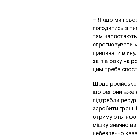
– Якщо ми говори
погодитись з т
там наростають 
спрогнозувати м
припиняти війну.
за пів року на р
цим треба спост
Щодо російськ
що регіони вже 
підгребли ресур
заробити гроші 
отримують інфо
мішку значно вищ
небезпечно каза