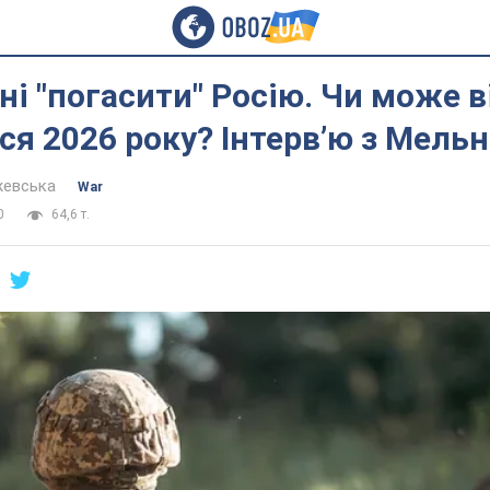
і "погасити" Росію. Чи може в
ся 2026 року? Інтерв’ю з Мель
жевська
War
0
64,6 т.