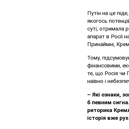
Путін на це піде
якогось потенці
суті, отримала р
апарат в Росії 
Принаймні, Крем
Тому, підсумову
фінансовими, ек
те, що Росія чи
наївно і небезпе
– Які ознаки, з
б певним сигна
риторика Кремл
історія вже ру