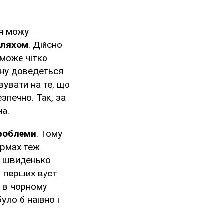
 я можу
шляхом
. Дійсно
 може чітко
іну доведеться
овувати на те, що
зпечно. Так, за
на.
проблеми
. Тому
юрмах теж
об швиденько
з перших вуст
 в чорному
уло б наївно і