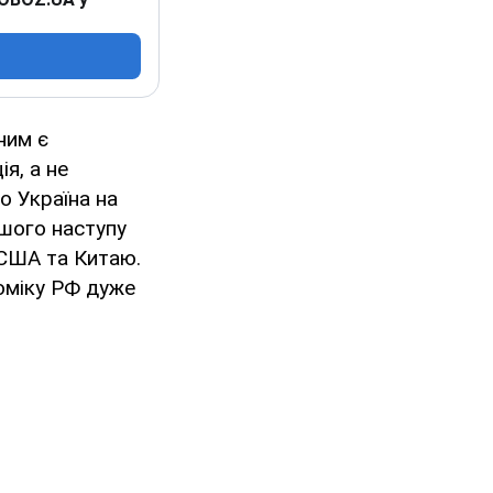
ним є
я, а не
о Україна на
шого наступу
 США та Китаю.
номіку РФ дуже