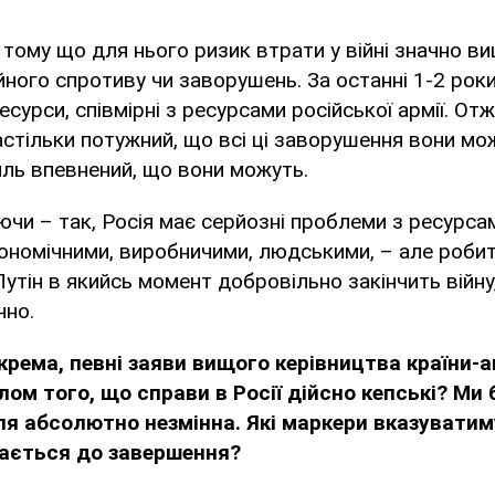
, тому що для нього ризик втрати у війні значно ви
йного спротиву чи заворушень. За останні 1-2 роки
есурси, співмірні з ресурсами російської армії. От
настільки потужний, що всі ці заворушення вони мо
ль впевнений, що вони можуть.
ючи – так, Росія має серйозні проблеми з ресурса
ономічними, виробничими, людськими, – але роби
 Путін в якийсь момент добровільно закінчить війну
чно.
окрема, певні заяви вищого керівництва країни-
лом того, що справи в Росії дійсно кепські? Ми
я абсолютно незмінна. Які маркери вказуватим
хається до завершення?