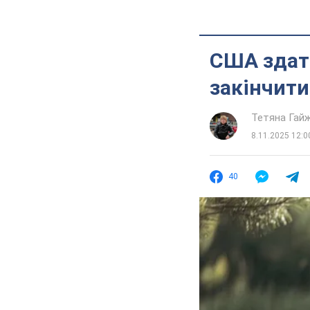
США здатн
закінчити
Тетяна Гай
8.11.2025 12:0
40