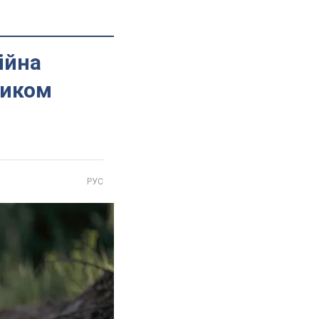
ійна
ником
РУС