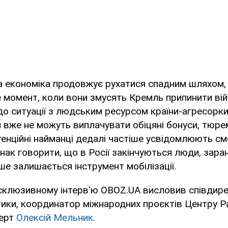
ка економіка продовжує рухатися спадним шляхом
 момент, коли вони змусять Кремль припинити вій
 ситуації з людським ресурсом країни-агресорки
и вже не можуть виплачувати обіцяні бонуси, тюр
тенційні найманці дедалі частіше усвідомлюють см
Однак говорити, що в Росії закінчуються люди, зара
іше залишається інструмент мобілізації.
ксклюзивному інтерв'ю OBOZ.UA висловив співдир
тики, координатор міжнародних проєктів Центру Р
перт
Олексій Мельник
.