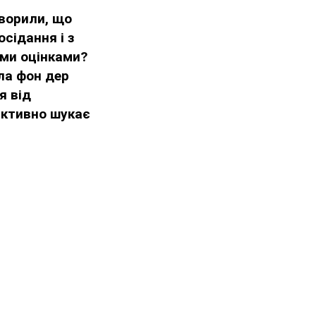
оворили, що
сідання і з
ими оцінками?
ула фон дер
я від
активно шукає