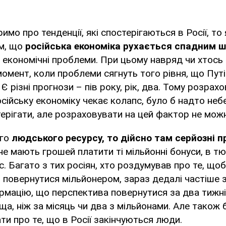
мо про тенденції, які спостерігаються в Росії, то
им, що
російська економіка рухається спадним 
економічні проблеми. При цьому навряд чи хтось
омент, коли проблеми сягнуть того рівня, що Пут
 Є різні прогнози – пів року, рік, два. Тому розрах
осійську економіку чекає колапс, було б надто небе
ерігати, але розраховувати на цей фактор не мож
ого
людського ресурсу, то дійсно там серйозні 
не мають грошей платити ті мільйонні бонуси, в т
с. Багато з тих росіян, хто роздумував про те, щ
і повернутися мільйонером, зараз дедалі частіше 
рмацію, що перспектива повернутися за два тижні
а, ніж за місяць чи два з мільйонами. Але також б
ти про те, що в Росії закінчуються люди.