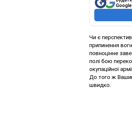
Google
Чи є перспектив
припинення вогню
повноцінне заве
полі бою перек
окупаційної арм
До того ж Вашин
швидко.