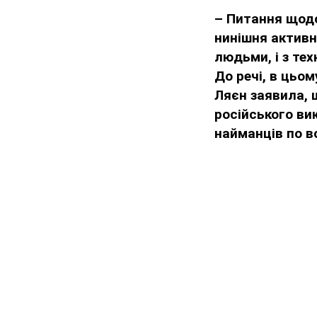
– Питання щодо
нинішня активні
людьми, і з тех
До речі, в цьом
Ляєн заявила, 
російського ви
найманців по в