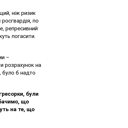
щий, ніж ризик
 росгвардія, по
же, репресивний
жуть погасити.
ми –
ти розрахунок на
, було б надто
агресорки, були
 бачимо, що
уть на те, що