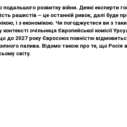
 подальшого розвитку війни. Деякі експерти г
сть рашистів – це останній ривок, далі буде про
нікою, і з економікою. Чи погоджуєтеся ви з так
у контексті очільниця Європейської комісії Урс
що до 2027 року Євросоюз повністю відмовитьс
копного палива. Відомо також про те, що Росія 
сьому світу.