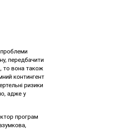
, проблеми
ну, передбачити
, то вона також
емний контингент
ертельні ризики
но, адже у
ектор програм
азумкова,