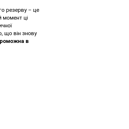
го резерву – це
й момент ці
ичної
о, що він знову
проможна в