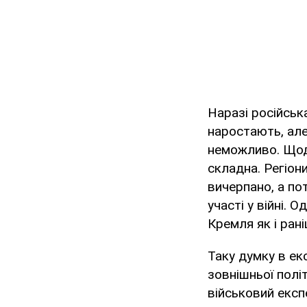
Наразі російсь
наростають, але
неможливо. Щодо
складна. Регіон
вичерпано, а по
участі у війні. 
Кремля як і ран
Таку думку в е
зовнішньої полі
військовий екс