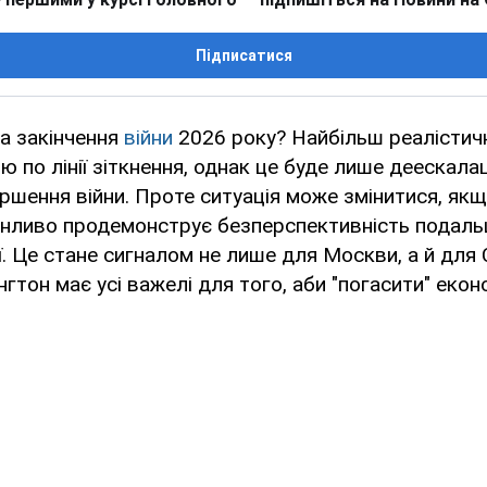
Підписатися
а закінчення
війни
2026 року? Найбільш реалістич
 по лінії зіткнення, однак це буде лише деескалаці
ршення війни. Проте ситуація може змінитися, якщ
онливо продемонструє безперспективність подаль
ії. Це стане сигналом не лише для Москви, а й для
гтон має усі важелі для того, аби "погасити" еко