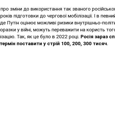
 про зміни до використання так званого російсько
років підготовки до чергової мобілізації. І в певни
 де Путін оцінює можливі ризики внутрішньо-політ
 поразки у війні, можуть переважити на користь тог
зацію. Так, як це було в 2022 році.
Росія зараз с
термін поставити у стрій 100, 200, 300 тисяч
.