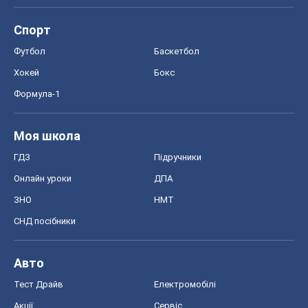
Спорт
Футбол
Баскетбол
Хокей
Бокс
Формула-1
Моя школа
ГДЗ
Підручники
Онлайн уроки
ДПА
ЗНО
НМТ
СНД посібники
Авто
Тест Драйв
Електромобілі
Акції
Сервіс