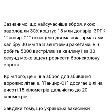
Зазначимо, що найсучасніша зброя, якою
заволоділи ЗСУ, коштує 15 млн доларів. ЗРГК
"Панцир-С1" оснащено двома авіагарматами
калібру 30 мм та 8 зенітними ракетами. Він
робить 5000 вистрілив за хвилину і за 30
секунд може вщент рознести бронеколону
ворога.
Крім того, це цінна зброя для збивання
ворожих літаків. "Панцир-С1" досягає цілі на
висоті 15 кілометрів дальністю до 20
кілометрів.
Завдяки тому, що українські захисники