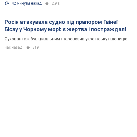
42 минуты назад
2,9 т.
Росія атакувала судно під прапором Гвінеї-
Бісау у Чорному морі: є жертва і постраждалі
Суховантаж був цивільним і перевозив українську пшеницю
час назад
819