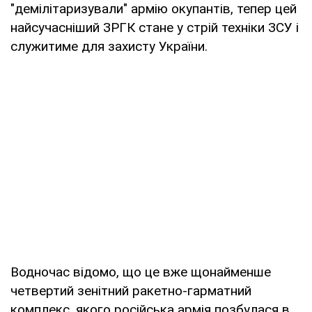
"демілітаризували" армію окупантів, тепер цей
найсучасніший ЗРГК стане у стрій техніки ЗСУ і
служитиме для захисту України.
Водночас відомо, що це вже щонайменше
четвертий зенітний ракетно-гарматний
комплекс, якого російська армія позбулася в