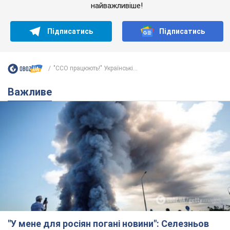
найважливіше!
Підписатись
Підписатись
"ССО працюють!" Українські...
Важливе
"У мене для росіян погані новини": Селезньов