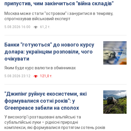
припустив, чим закінчиться "війна складів"
Москва може стати "островом" і зануритися в темряву,
спрогнозував військовий експерт
5.08.2026 16:00
61,2 т.
Банки "готуються" до нового курсу
долара: українцям розповіли, чого
очікувати
Яким буде курс валюти в обмінниках
5.08.2026 23:12
121,0 т.
"Джипінг руйнує екосистеми, які
формувалися сотні років": у
Greenpeace забили на сполох
У високогір'ї розташовані альпійські та
субальпійські луки – рідкісні природні
комплекси, які формувалися протягом сотень років