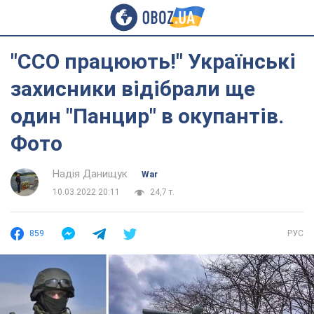
"ССО працюють!" Українські
захисники відібрали ще
один "Панцир" в окупантів.
Фото
Надія Данищук
War
10.03.2022 20:11
24,7 т.
859
РУС