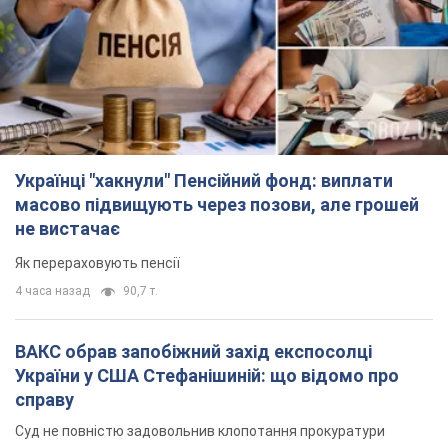
Українці "хакнули" Пенсійний фонд: виплати
масово підвищують через позови, але грошей
не вистачає
Як перераховують пенсії
4 часа назад
90,7 т.
ВАКС обрав запобіжний захід експосолці
України у США Стефанішиній: що відомо про
справу
Суд не повністю задовольнив клопотання прокуратури