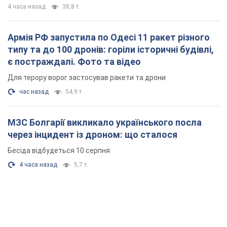
4 часа назад
38,8 т.
Армія РФ запустила по Одесі 11 ракет різного
типу та до 100 дронів: горіли історичні будівлі,
є постраждалі. Фото та відео
Для терору ворог застосував ракети та дрони
час назад
54,9 т.
МЗС Болгарії викликало українського посла
через інцидент із дроном: що сталося
Бесіда відбудеться 10 серпня
4 часа назад
5,7 т.