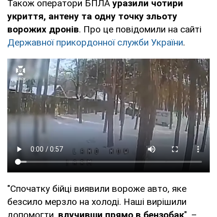
Також оператори БПЛА
уразили чотири
укриття, антену та одну точку зльоту
ворожих дронів
. Про це повідомили на сайті
Державної прикордонної служби України
.
"Спочатку бійці виявили вороже авто, яке
безсило мерзло на холоді. Наші вирішили
допомогти,
влучивши прямо в бензобак
", –