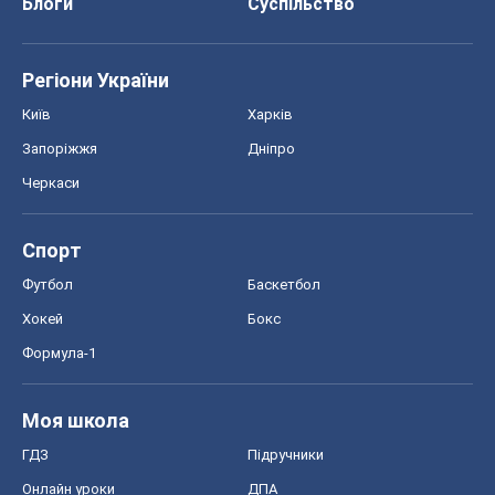
Блоги
Суспільство
Регіони України
Київ
Харків
Запоріжжя
Дніпро
Черкаси
Спорт
Футбол
Баскетбол
Хокей
Бокс
Формула-1
Моя школа
ГДЗ
Підручники
Онлайн уроки
ДПА