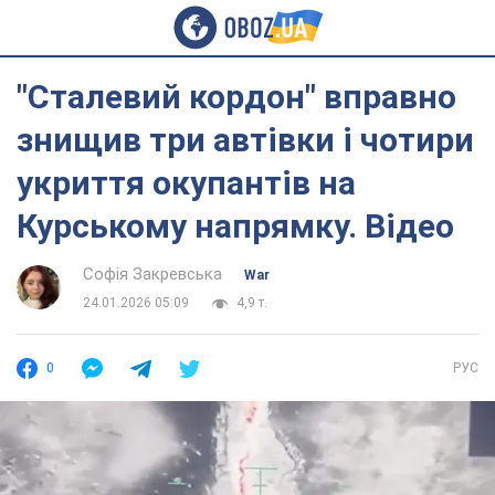
"Сталевий кордон" вправно
знищив три автівки і чотири
укриття окупантів на
Курському напрямку. Відео
Софія Закревська
War
24.01.2026 05:09
4,9 т.
0
РУС