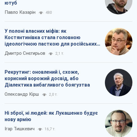
ютуб
Павло Казарін
480
У полоні власних міфів: як
Костянтинівка стала головною
ідеологічною пасткою для російських
окупантів
Дмитро Снєгирьов
2,1 т.
Рекрутинг: оновлений і, схоже,
корисний ворожий досвід, або
Діалектика вибагливого боягузтва
Олександр Кірш
2,0 т.
Ні зброї, ні людей: як Лукашенко будує
нову армію
Ігар Тишкевич
16,7 т.