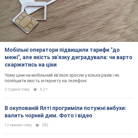
Мобільні оператори підвищили тарифи "до
межі", але якість зв'язку деградувала: чи варто
скаржитись на ціни
Чому ціни на мобільний зв'язок зросли у кілька разів і як
поліпшити якість інтернету на телефоні
2 години тому
9,2 т.
В окупованій Ялті прогриміли потужні вибухи:
валить чорний дим. Фото і відео
13 хвилин тому
282