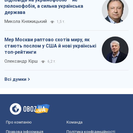
полонофобія, а сильна українська
держава
Микола Княжицький
1,5 т.
Мер Москви раптово схотів миру, як
стають послом у США й нові українські
топ-рейтинги
Олександр Кірш
6,2 т.
Всі думки
Про компанію
Команда
Правова інформація
Політика конфіденційності