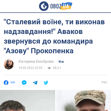
"Сталевий воїне, ти виконав
надзавдання!" Аваков
звернувся до командира
"Азову" Прокопенка
Катерина Білоброва
War
18.05.2022 22:59
38,3 т.
941
РУС