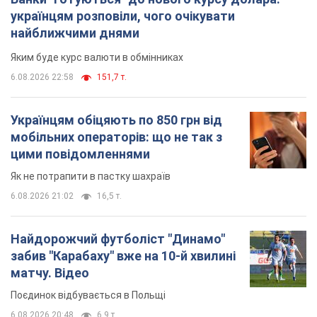
українцям розповіли, чого очікувати
найближчими днями
Яким буде курс валюти в обмінниках
6.08.2026 22:58
151,7 т.
Українцям обіцяють по 850 грн від
мобільних операторів: що не так з
цими повідомленнями
Як не потрапити в пастку шахраїв
6.08.2026 21:02
16,5 т.
Найдорожчий футболіст "Динамо"
забив "Карабаху" вже на 10-й хвилині
матчу. Відео
Поєдинок відбувається в Польщі
6.08.2026 20:48
6,9 т.