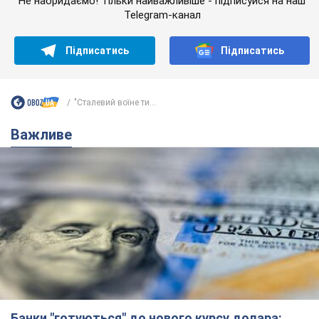
Не набридаємо! Тільки найважливіше - підписуйся на наш
Telegram-канал
Підписатись
Підписатись
"Сталевий воїне ти...
Важливе
Банки "готуються" до нового курсу долара: