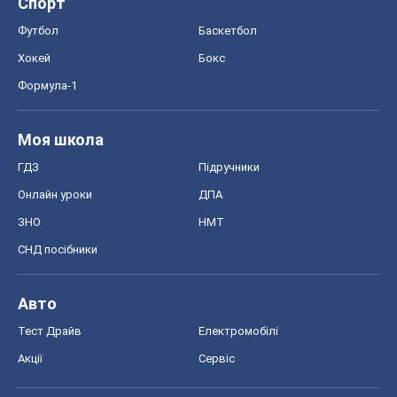
Спорт
Футбол
Баскетбол
Хокей
Бокс
Формула-1
Моя школа
ГДЗ
Підручники
Онлайн уроки
ДПА
ЗНО
НМТ
СНД посібники
Авто
Тест Драйв
Електромобілі
Акції
Сервіс