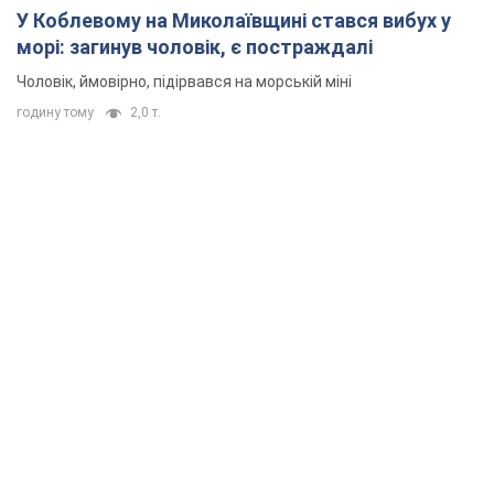
У Коблевому на Миколаївщині стався вибух у
морі: загинув чоловік, є постраждалі
Чоловік, ймовірно, підірвався на морській міні
годину тому
2,0 т.