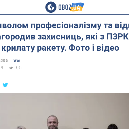
волом професіоналізму та від
городив захисниць, які з ПЗРК
 крилату ракету. Фото і відео
кова
War
19
3,6 т.