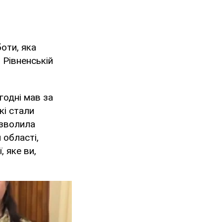
оти, яка
 Рівненській
огодні мав за
кі стали
озволила
 області,
, яке ви,