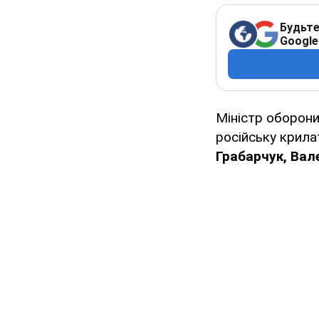
Будьте
Google
Міністр оборони
російську крила
Грабарчук, Вал