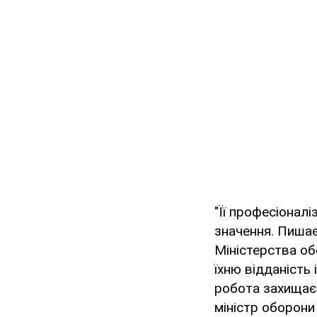
"Її професіонал
значення. Пиша
Міністерства обо
їхню відданість
робота захищає 
міністр оборони 