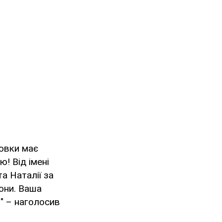
товки має
! Від імені
та Наталії за
рони. Ваша
" – наголосив