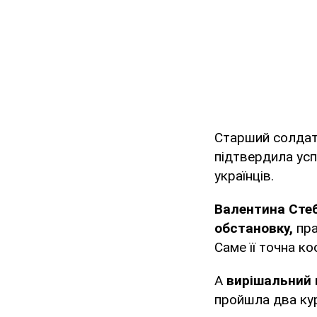
Старший солда
підтвердила усп
українців.
Валентина Сте
обстановку,
пра
Саме її точна к
А
вирішальний п
пройшла два кур