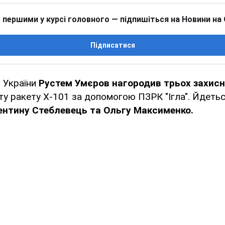
 першими у курсі головного — підпишіться на Новини на
Підписатися
 України
Рустем Умєров нагородив трьох захис
ту ракету Х-101 за допомогою ПЗРК "Ігла". Йдеть
ентину Стеблевець та Ольгу Максименко.