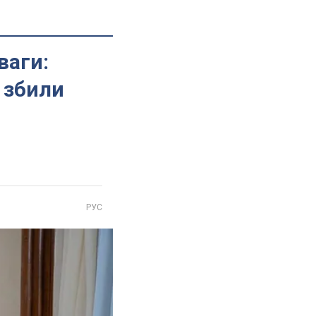
ваги:
 збили
РУС