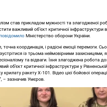
алізм став прикладом мужності та злагодженої роб
тити важливий об'єкт критичної інфраструктури в
повідомило
Міністерство оборони України.
, точна координація, і радісні емоції перемоги. Сь
зустрітися із трьома неймовірними захисницями, я
іоналізму та відваги. Їхня злагоджена робота д
вий об’єкт критичної інфраструктури у Рівненській
 крилату ракету Х-101. Відео цієї бойової операції
", – зазначив Умєров.