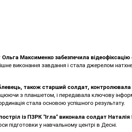
т
Ольга Максименко забезпечила відеофіксацію 
ішне виконання завдання і стала джерелом натхне
блевець, також старший солдат, контролювала 
цюючи з планшетом, і передавала ключову інформ
оординація стала основою успішного результату.
остріл із ПЗРК "Ігла" виконала солдат Наталія
си підготовки у навчальному центрі в Десні.