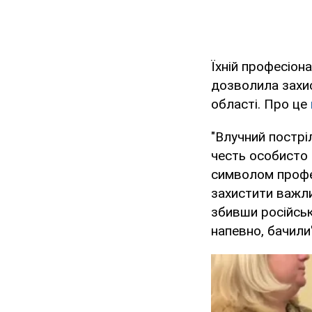
Їхній професіон
дозволила захис
області. Про це
"Влучний постріл
честь особисто 
символом профес
захистити важли
збивши російську
напевно, бачили