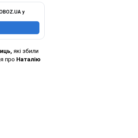
 OBOZ.UA у
ниць,
які збили
ся про
Наталію