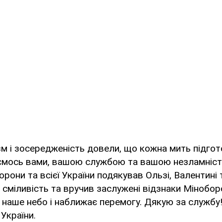
ізм і зосередженість довели, що кожна мить підго
ємось вами, вашою службою та вашою незламністю
рони та всієї України подякував Ользі, Валентині 
 і сміливість та вручив заслужені відзнаки Мінобо
наше небо і наближає перемогу. Дякую за службу!
України.