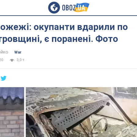
ожежі: окупанти вдарили по
ровщині, є поранені. Фото
юйко
War
20
3,0 т.