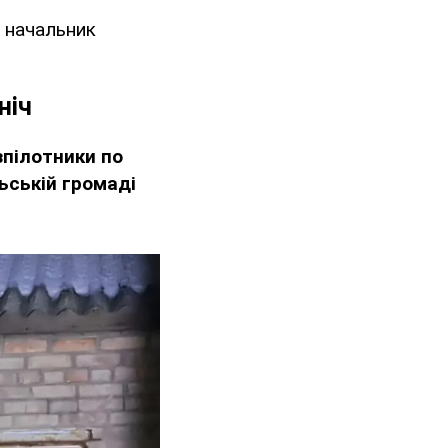
начальник
ніч
зпілотники по
ьській громаді