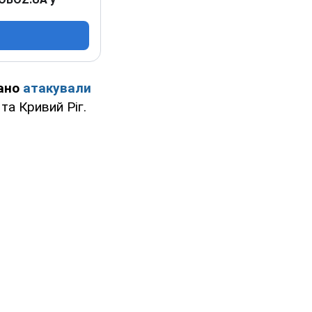
вано
атакували
та Кривий Ріг.