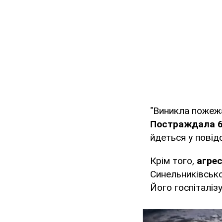
"Виникла пожежа
Постраждала 69
йдеться у повід
Крім того,
агре
Синельниківсько
Його госпіталізу