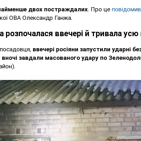
найменше двох постраждалих
. Про це
повідомив
кої ОВА Олександр Ганжа.
а розпочалася ввечері й тривала усю 
 посадовця,
ввечері росіяни запустили ударні бе
а вночі завдали масованого удару по Зеленодол
айон).