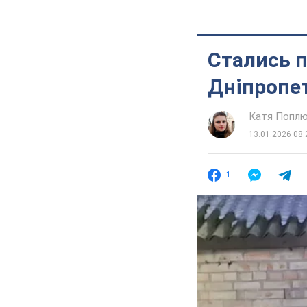
Стались п
Дніпропет
Катя Попл
13.01.2026 08:
1