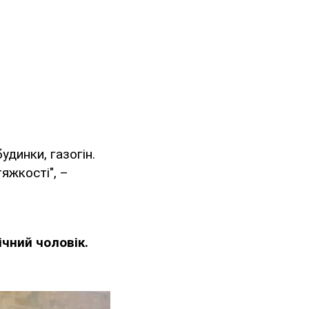
удинки, газогін.
яжкості", –
ічний чоловік.