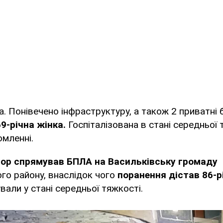
. Понівечено інфраструктуру, а також 2 приватні б
-річна жінка.
Госпіталізована в стані середньої т
омленні.
сор спрямував БПЛА на Васильківську громаду
го району, внаслідок чого
поранення дістав 86-р
вали у стані середньої тяжкості.