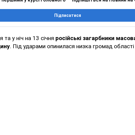
Підписатися
 та у ніч на 13 січня
російські загарбники масо
ину
. Під ударами опинилася низка громад області 