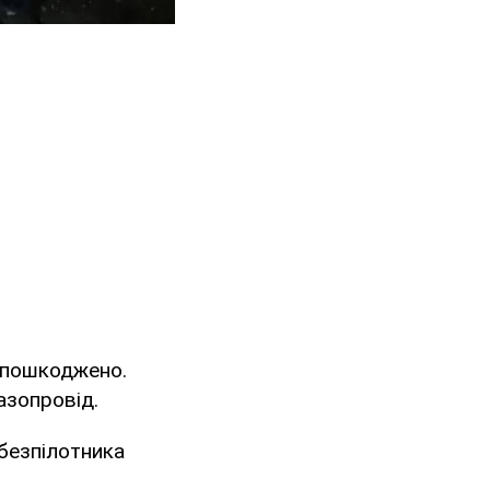
 пошкоджено.
газопровід.
безпілотника