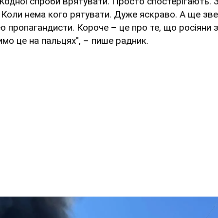
 Жодної спроби врятувати. Просто спостерігають. 
 Коли нема кого рятувати. Дуже яскраво. А ще звер
о пропагандисти. Короче – це про те, що росіяни 
мо це на пальцях", – пише радник.