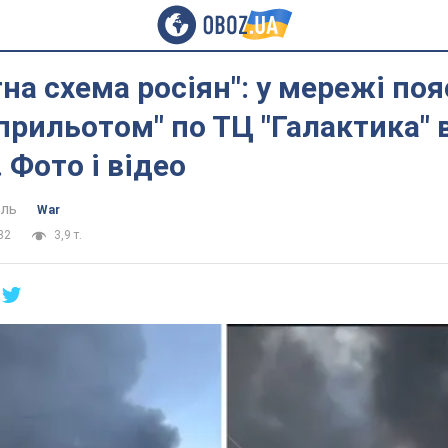
на схема росіян": у мережі по
 "прильотом" по ТЦ "Галактика" 
 Фото і відео
ель
War
32
3,9 т.