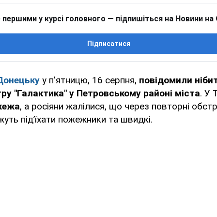
 першими у курсі головного — підпишіться на Новини на
Підписатися
Донецьку
у п'ятницю, 16 серпня,
повідомили нібит
ру "Галактика" у Петровському районі міста
. У
жежа
, а росіяни жалілися, що через повторні обстр
жуть підʼїхати пожежники та швидкі.