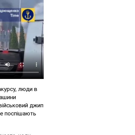
акурсу, люди в
Машини
 військовий джип
не поспішають