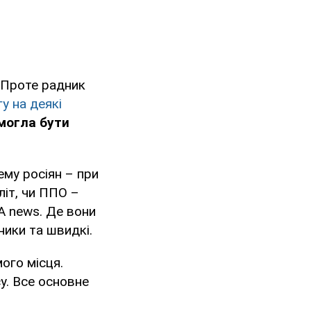
. Проте радник
у на деякі
могла бути
ему росіян – при
літ, чи ППО –
A news. Де вони
ники та швидкі.
ого місця.
су. Все основне