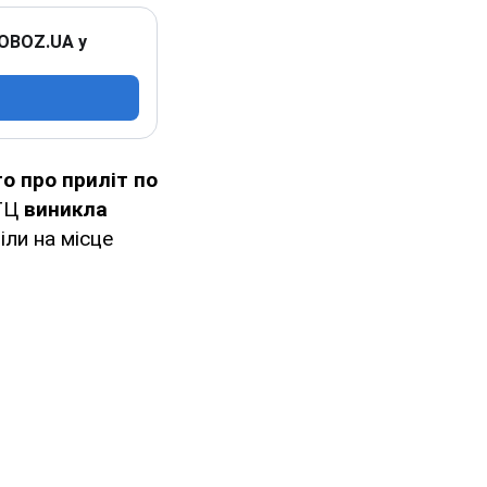
 OBOZ.UA у
о про приліт
по
 ТЦ
виникла
іли на місце