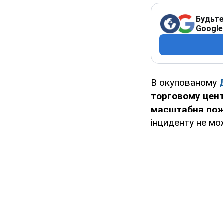
Будьте
Google
В окупованому
торговому цент
масштабна по
інциденту не мо