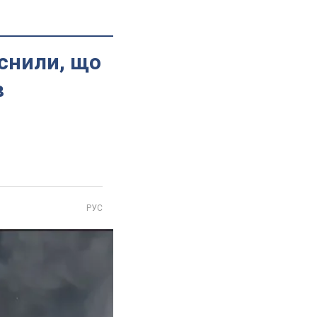
яснили, що
в
РУС