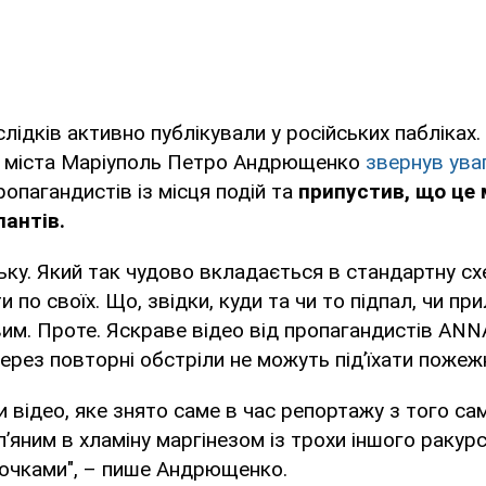
слідків активно публікували у російських пабліках
и міста Маріуполь Петро Андрющенко
звернув уваг
ропагандистів із місця подій та
припустив, що це 
пантів.
ьку. Який так чудово вкладається в стандартну сх
 по своїх. Що, звідки, куди та чи то підпал, чи при
им. Проте. Яскраве відео від пропагандистів ANN
ерез повторні обстріли не можуть підʼїхати пожеж
и відео, яке знято саме в час репортажу з того сам
п’яним в хламіну маргінезом із трохи іншого ракур
лочками", – пише Андрющенко.