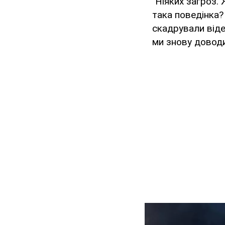
"Ніяких загроз.
така поведінка?
скадрували віде
ми знову доводи