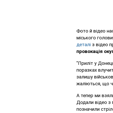
Фото й відео на
міського голов
деталі
з відео п
провокація оку
"Приліт у Донец
поразках влучити
залишу військов
жаліються, що ч
А тепер ми взял
Додали відео з 
позначили стрі