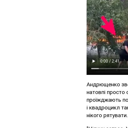
Андрющенко звер
натовпі просто 
проїжджають пов
і квадроцикл та
нікого рятувати.