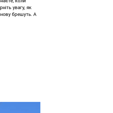
Знаєте, коли
ніть увагу, як
знову брешуть. А