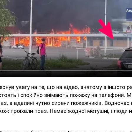
нув увагу на те, що на відео, знятому з іншого р
стоять і спокійно знімають пожежу на телефони. 
з, а вдалині чутно сирени пожежників. Водночас
кож проїхали повз. Немає жодної метушні, і люди 