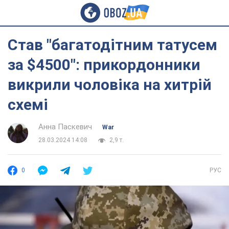
Став "багатодітним татусем
за $4500": прикордонники
викрили чоловіка на хитрій
схемі
Анна Паскевич
War
28.03.2024 14:08
2,9 т.
0
РУС