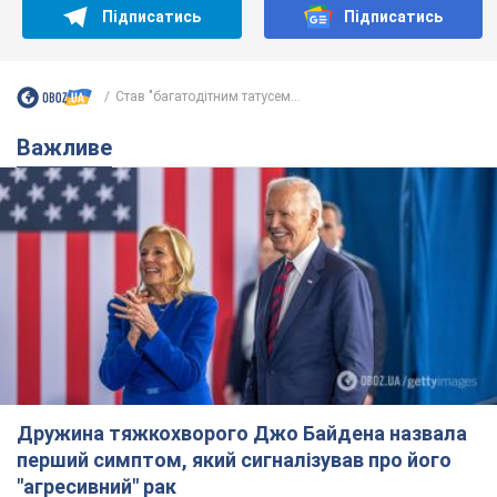
Підписатись
Підписатись
Став "багатодітним татусем...
Важливе
Дружина тяжкохворого Джо Байдена назвала
перший симптом, який сигналізував про його
"агресивний" рак