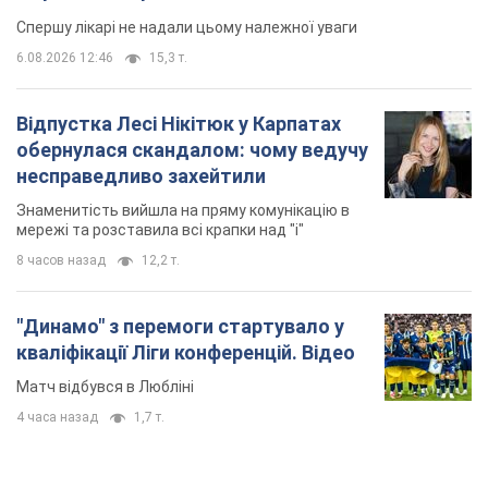
Спершу лікарі не надали цьому належної уваги
6.08.2026 12:46
15,3 т.
Відпустка Лесі Нікітюк у Карпатах
обернулася скандалом: чому ведучу
несправедливо захейтили
Знаменитість вийшла на пряму комунікацію в
мережі та розставила всі крапки над "і"
8 часов назад
12,2 т.
"Динамо" з перемоги стартувало у
кваліфікації Ліги конференцій. Відео
Матч відбувся в Любліні
4 часа назад
1,7 т.