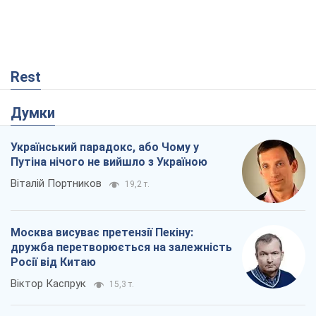
Український парадокс, або Чому у
Путіна нічого не вийшло з Україною
Віталій Портников
19,2 т.
Москва висуває претензії Пекіну:
дружба перетворюється на залежність
Росії від Китаю
Віктор Каспрук
15,3 т.
Кремль розпочав підготовку до свого
"останнього ривку"
Костянтин Машовець
5,7 т.