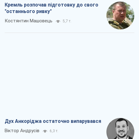
Дух Анкоріджа остаточно випарувався
Віктор Андрусів
6,3 т.
Війна і медіа: політика пішла в
соцмережі, а ЗМІ грають за правилами
ютуб
Павло Казарін
3,4 т.
У полоні власних міфів: як