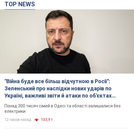
"Війна буде все більш відчутною в Росії":
Зеленський про наслідки нових ударів по
Україні, важливі звіти й атаки по об'єктах
ворога. Відео
Понад 300 тисяч сімей в Одесі та області залишалися без
електрики
12 часов назад
153,9 т.
"Вкрай прикро": Сибіга розкритикував ЮНІСЕФ
за заяву про загиблих дітей в Україні
Глава МЗС наголосив, що причиною загибелі українських
дітей є війна, яку розв'язала РФ
10 часов назад
10,4 т.
"Суттєві руйнування": Росія завдала
масованого удару по видобувних активах і