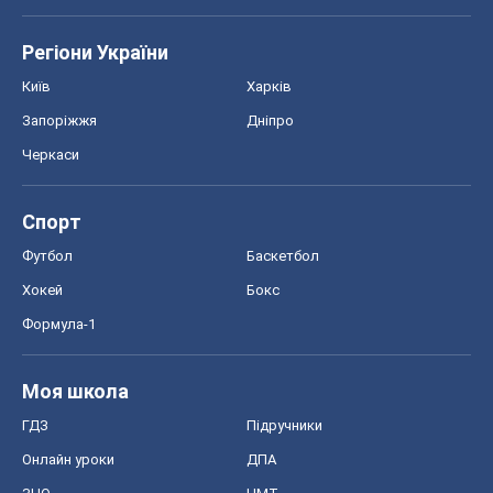
Спорт
Футбол
Баскетбол
Хокей
Бокс
Формула-1
Моя школа
ГДЗ
Підручники
Онлайн уроки
ДПА
ЗНО
НМТ
СНД посібники
Авто
Тест Драйв
Електромобілі
Акції
Сервіс