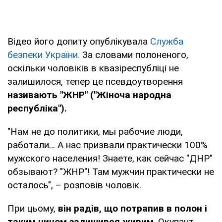
Відео його допиту опублікувала
Служба
безпеки України.
За словами полоненого,
оскільки чоловіків в квазіреспубліці не
залишилося, тепер це псевдоутворення
називають "ЖНР" ("Жіноча народна
республіка").
"Нам не до политики, мы рабочие люди,
работали… А нас призвали практически 100%
мужского населения! Знаете, как сейчас "ДНР"
обзывают? "ЖНР"! Там мужчин практически не
осталось", – розповів чоловік.
При цьому,
він радів, що потрапив в полон і
таким чином залишився живим
. Окупант