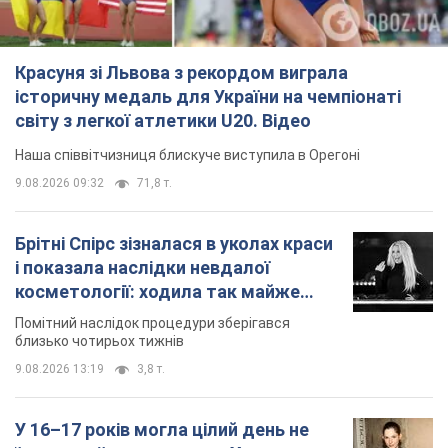
Брітні Спірс зізналася в уколах краси
і показала наслідки невдалої
косметології: ходила так майже
місяць
Помітний наслідок процедури зберігався
близько чотирьох тижнів
9.08.2026 13:19
3,8 т.
У 16–17 років могла цілий день не
їсти: українська модель Христина
Пономар розповіла про страшний бік
модельної кар’єри
Модель зізналася, які гонорари отримують її
колеги
9.08.2026 16:25
8,1 т.