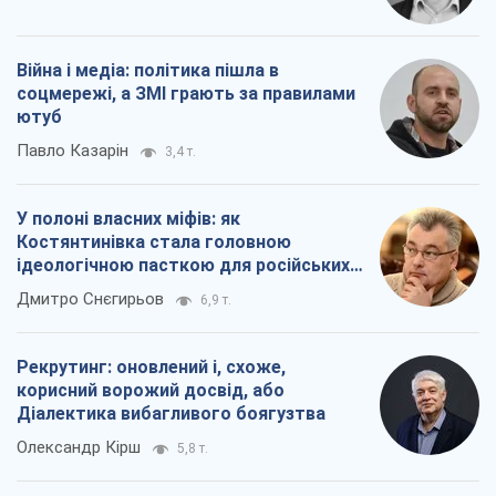
Костянтинівка стала головною
ідеологічною пасткою для російських
окупантів
Дмитро Снєгирьов
6,9 т.
Рекрутинг: оновлений і, схоже,
корисний ворожий досвід, або
Діалектика вибагливого боягузтва
Олександр Кірш
5,8 т.
Всі думки
Про компанію
Команда
Правова інформація
Політика конфіденційності