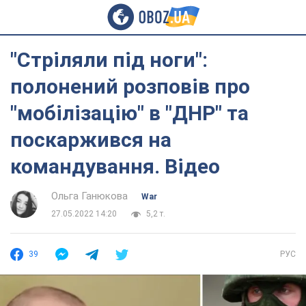
"Стріляли під ноги":
полонений розповів про
"мобілізацію" в "ДНР" та
поскаржився на
командування. Відео
Ольга Ганюкова
War
27.05.2022 14:20
5,2 т.
39
РУС