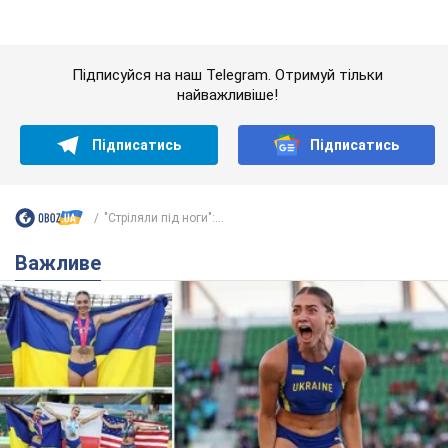
"Стріляли під ноги":...
Важливе
Красуня зі Львова з рекордом виграла
історичну медаль для України на чемпіонаті
світу з легкої атлетики U20. Відео
Наша співвітчизниця блискуче виступила в Орегоні
9.08.2026 09:32
71,8 т.