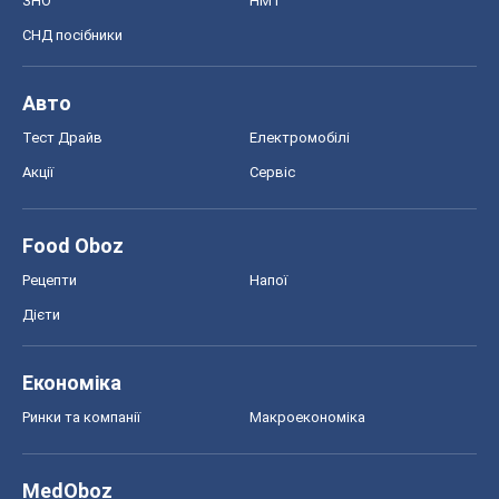
Food Oboz
Рецепти
Напої
Дієти
Економіка
Ринки та компанії
Макроекономіка
MedOboz
Новини медицини
MAMACLUB
Шоу
Афіша
Плітки
Краса
Мода
Жіночий журнал