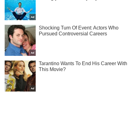
Підписуйся на наш Telegram. Отримуй тільки
найважливіше!
Підписатись
Підписатись