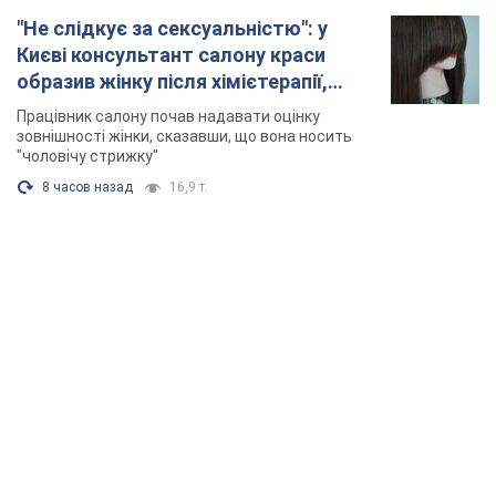
"Не слідкує за сексуальністю": у
Києві консультант салону краси
образив жінку після хімієтерапії,
розгорівся скандал. Фото
Працівник салону почав надавати оцінку
зовнішності жінки, сказавши, що вона носить
"чоловічу стрижку"
8 часов назад
16,9 т.