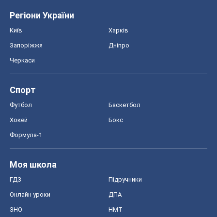
Регіони України
Київ
Харків
Запоріжжя
Дніпро
Черкаси
Спорт
Футбол
Баскетбол
Хокей
Бокс
Формула-1
Моя школа
ГДЗ
Підручники
Онлайн уроки
ДПА
ЗНО
НМТ