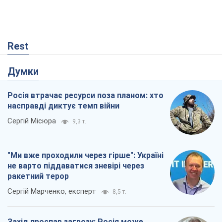
Rest
Думки
Росія втрачає ресурси поза планом: хто
насправді диктує темп війни
Сергій Місюра
9,3 т.
"Ми вже проходили через гірше": Україні
не варто піддаватися зневірі через
ракетний терор
Сергій Марченко, експерт
8,5 т.
Захід проспав загрозу: Росія може