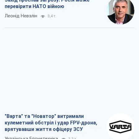
перевірити НАТО війною
Леонід Невзлін
3,4 т.
"Варта" та "Новатор" витримали
кулеметний обстріл і удар FPV-дрона,
врятувавши життя офіцеру ЗСУ
Українська Бронетехніка
3,3 т.