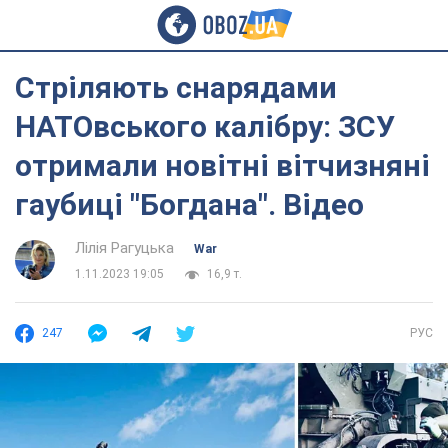
Стріляють снарядами
НАТОвського калібру: ЗСУ
отримали новітні вітчизняні
гаубиці "Богдана". Відео
Лілія Рагуцька
War
1.11.2023 19:05
16,9 т.
247
РУС