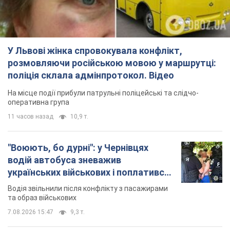
У Львові жінка спровокувала конфлікт,
розмовляючи російською мовою у маршрутці:
поліція склала адмінпротокол. Відео
На місце події прибули патрульні поліцейські та слідчо-
оперативна група
11 часов назад
10,9 т.
"Воюють, бо дурні": у Чернівцях
водій автобуса зневажив
українських військових і поплатився.
Відео
Водія звільнили після конфлікту з пасажирами
та образ військових
7.08.2026 15:47
9,3 т.