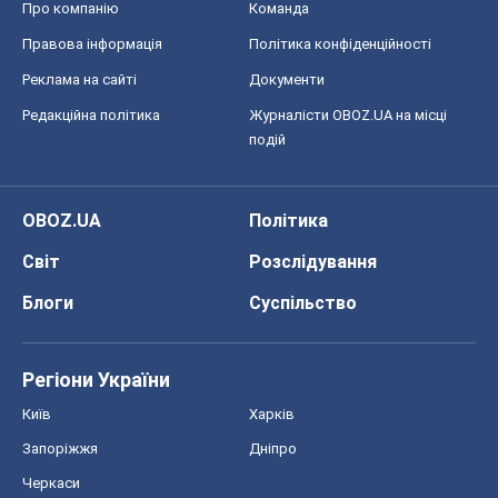
OBOZ.UA
Політика
Світ
Розслідування
Блоги
Суспільство
Регіони України
Київ
Харків
Запоріжжя
Дніпро
Черкаси
Спорт
Футбол
Баскетбол
Хокей
Бокс
Формула-1