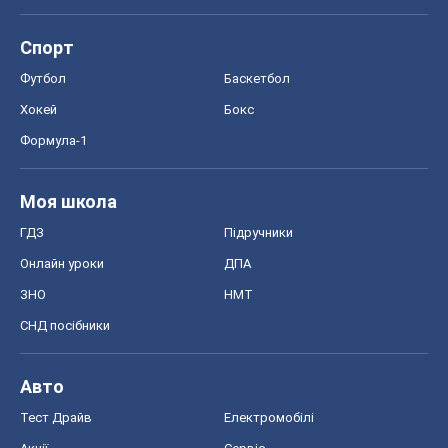
Моя школа
ГДЗ
Підручники
Онлайн уроки
ДПА
ЗНО
НМТ
СНД посібники
Авто
Тест Драйв
Електромобілі
Акції
Сервіс
Food Oboz
Рецепти
Напої
Дієти
Економіка