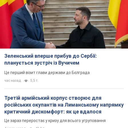
планується зустріч із Вучичем
Це перший візит глави держави до Бєлграда
час назад
5,5 т.
Третій армійський корпус створює для
російських окупантів на Лиманському напрямку
критичний дискомфорт: як це вдалося
Це зараз переростає у кризу для всього угруповання
4 часа назад
48,9 т.
В окупованій Ялті прогриміли потужні вибухи:
валить чорний дим. Фото і відео
Місто, ймовірно, опинилося під атакою дронів
7 часов назад
8,3 т.