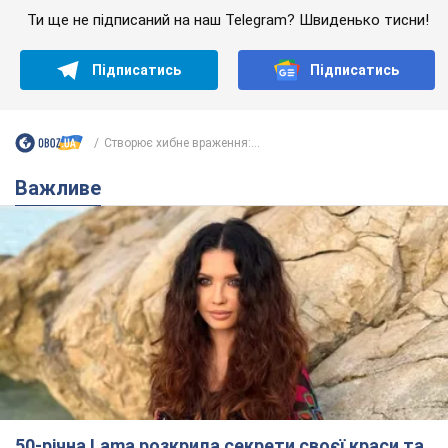
50-річна Lama розкрила секрети своєї краси та
відповіла на закиди, що зберігає молодість,
адже не має дітей
За словами співачки, вона не робить нічого надзвичайного
3 часа назад
5,3 т.
Скільки балістичних ракет
українська ППО перехопила в липні: у