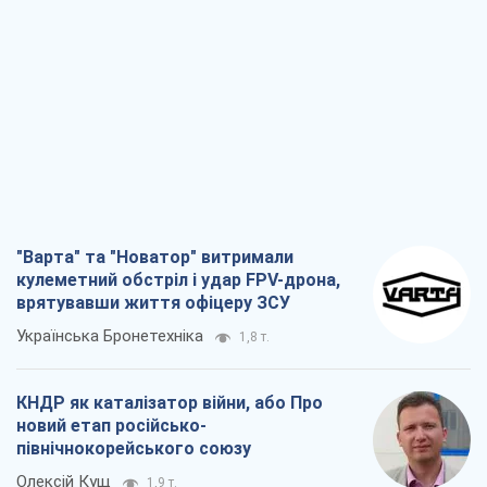
"Варта" та "Новатор" витримали
кулеметний обстріл і удар FPV-дрона,
врятувавши життя офіцеру ЗСУ
Українська Бронетехніка
1,8 т.
КНДР як каталізатор війни, або Про
новий етап російсько-
північнокорейського союзу
Олексій Кущ
1,9 т.
Вихід до еліти ЧС та тріумф "Сокола":
що відбувається в українському хокеї
Олександр Липенко
699
Що очікує українців у 2026–2028 роках?