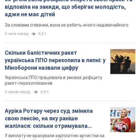
Міноборони назвали цифру
Українська ППО працювала в умовах дефіциту
ракет-перехоплювачів
5 часов назад
6,9 т.
Ауріка Ротару через суд змінила
свою пенсію, на яку раніше
жалілася: скільки отримувала
співачка
У виплату не врахували зарплатню артистки за
час роботи в Чернівецькій філармонії
через 8 часов