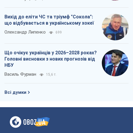
Головні висновки з нових прогнозів від
НБУ
Василь Фурман
15,6 т.
Всі думки
Про компанію
Команда
Правова інформація
Політика конфіденційності
Реклама на сайті
Документи
Редакційна політика
Журналісти OBOZ.UA на місці
подій