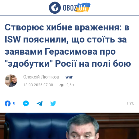
Створює хибне враження: в
ISW пояснили, що стоїть за
заявами Герасимова про
"здобутки" Росії на полі бою
Олексій Лютіков
War
18.03.2026 07:30
9,6 т.
0
РУС