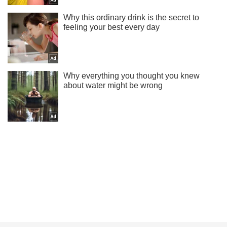
Ти ще не підписаний на наш Telegram? Швиденько тисни!
Підписатись
Підписатись
Створює хибне враження:...
Важливе