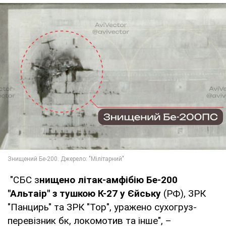
"СБС з
нищено літак-амфібію Бе-200
"Альтаір" з тушкою К-27 у Єйську
(РФ), ЗРК
"Панцирь" та ЗРК "Тор", уражено сухогруз-
перевізник бк, локомотив та інше", –