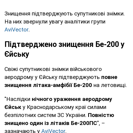
Знищення підтверджують супутникові знімки.
На них звернули увагу аналітики групи
AviVector
.
Підтверджено знищення Бе-200 у
Єйську
Свіжі супутникові знімки військового
аеродрому у Єйську підтверджують
повне
знищення літака-амфібії Бе-200
на летовищі.
"Наслідки
нічного ураження аеродрому
Єйськ
у Краснодарському краї силами
безпілотних систем ЗС України.
Повністю
знищено один із літаків Бе-200ПС
", –
зазначають у
AviVector
.