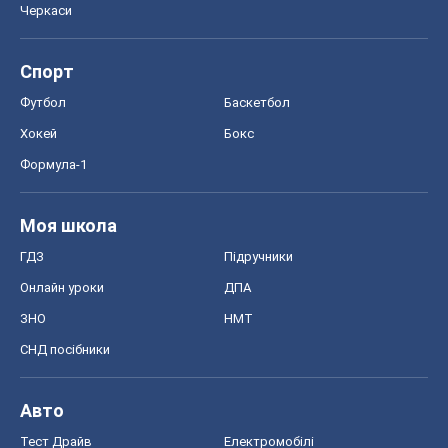
Онлайн уроки
ДПА
ЗНО
НМТ
СНД посібники
Авто
Тест Драйв
Електромобілі
Акції
Сервіс
Food Oboz
Рецепти
Напої
Дієти
Економіка
Ринки та компанії
Макроекономіка