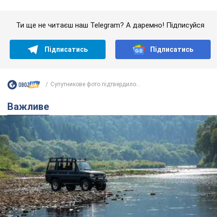
Значні штрафи і спеціальні полігони: як
проблему джипінгу вирішують за кордоном
Україні не завадить взяти приклад із країн Європи
8.08.2026 05:10
2,3 т.
На Прикарпатті після аномальної
спеки пройшла потужна злива:
дороги перетворились на річки.
Відео
Негода накрила Івано-Франківщину та