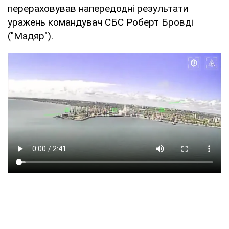
перераховував напередодні результати
уражень командувач СБС Роберт Бровді
("Мадяр").