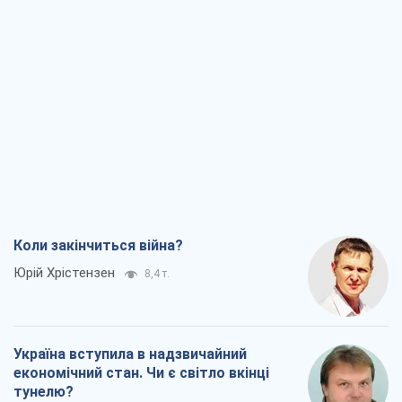
Коли закінчиться війна?
Юрій Хрістензен
8,4 т.
Україна вступила в надзвичайний
економічний стан. Чи є світло вкінці
тунелю?
Вадим Денисенко
7,0 т.
Чий буде Крим, той і переможе (NSJ), а
українських футбольних чиновників
можуть назвати вбивцями
Олександр Кірш
6,7 т.
Захід проспав загрозу: Росія може
перевірити НАТО війною