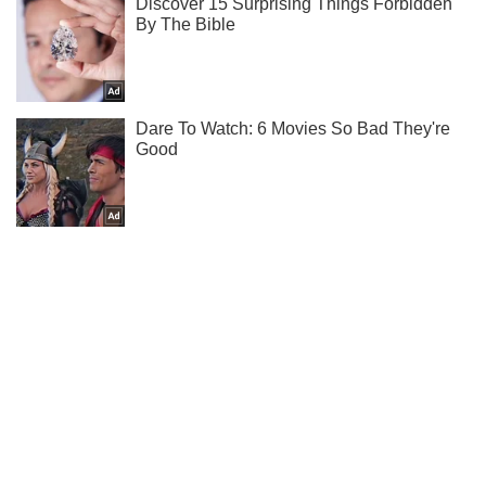
Ти ще не читаєш наш Telegram? А даремно! Підписуйся
Підписатись
Підписатись
Супутникове фото підтвердило...
Важливе