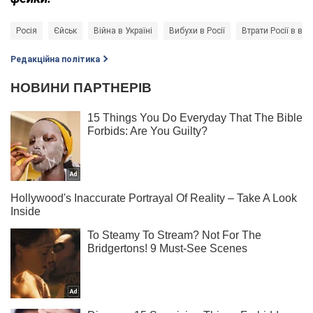
Росія
Єйськ
Війна в Україні
Вибухи в Росії
Втрати Росії в вій
Редакційна політика