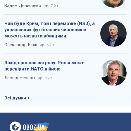
Леонід Невзлін
8,2 т.
Всі думки
Про компанію
Команда
Правова інформація
Політика конфіденційності
Реклама на сайті
Документи
Редакційна політика
Журналісти OBOZ.UA на місці
подій
OBOZ.UA
Політика