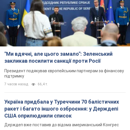
підтримку
7 часов назад
66,4 т.
Україна придбала у Туреччини 70 балістичних
ракет і багато іншого озброєння: у Держдепі
США оприлюднили список
Держдеп вже поставив до відома американський Конгрес
4 часа назад
9,8 т.
"Нас почули на одне вухо": у містах України 24-й
день поспіль тривають мітинги на підтримку
Федорова. Фото і відео
Антиурядові виступи з вимогою повернути Федорова досі
тривають
4 часа назад
3,6 т.