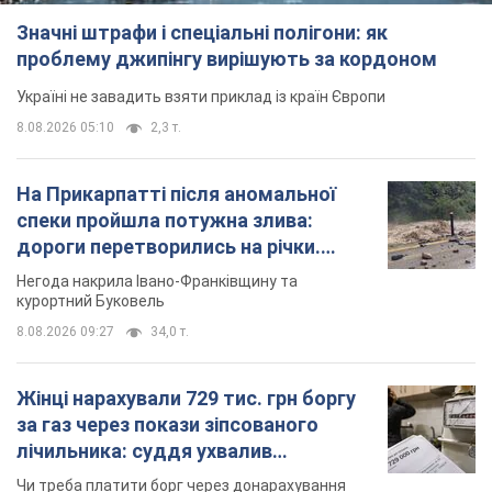
курортний Буковель
8.08.2026 09:27
34,0 т.
Жінці нарахували 729 тис. грн боргу
за газ через покази зіпсованого
лічильника: суддя ухвалив
неочікуване рішення
Чи треба платити борг через донарахування
10 часов назад
31,5 т.