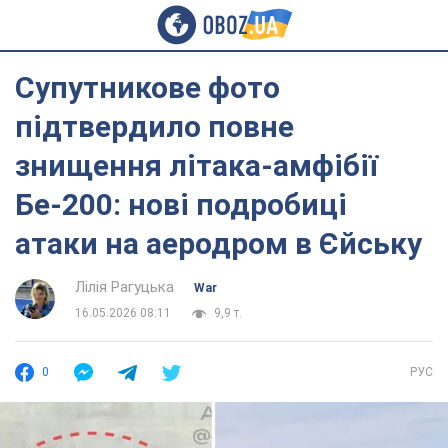
Супутникове фото
підтвердило повне
знищення літака-амфібії
Бе-200: нові подробиці
атаки на аеродром в Єйську
Лілія Рагуцька
War
16.05.2026 08:11
9,9 т.
0
РУС