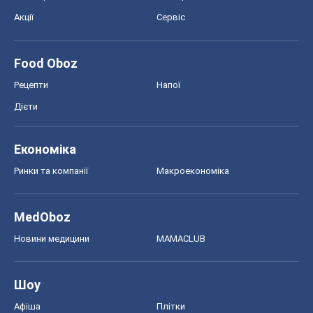
MedOboz
Новини медицини
MAMACLUB
Шоу
Афіша
Плітки
Краса
Мода
Жіночий журнал