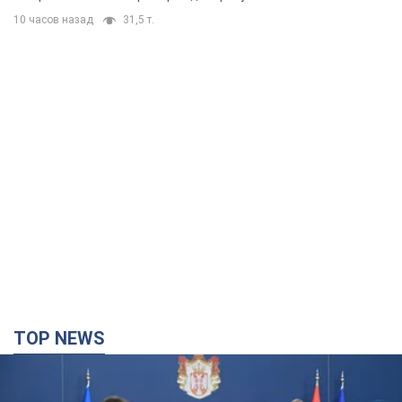
TOP NEWS
"Ми вдячні, але цього замало": Зеленський
закликав посилити санкції проти Росії
Президент подякував європейським партнерам за фінансову