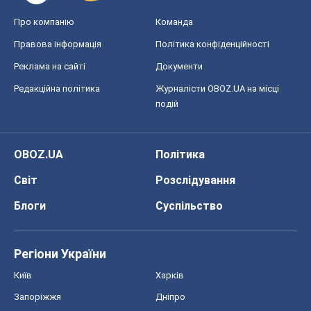
Світ
Розслідування
Блоги
Суспільство
Регіони України
Київ
Харків
Запоріжжя
Дніпро
Черкаси
Спорт
Футбол
Баскетбол
Хокей
Бокс
Формула-1
Моя школа
ГДЗ
Підручники