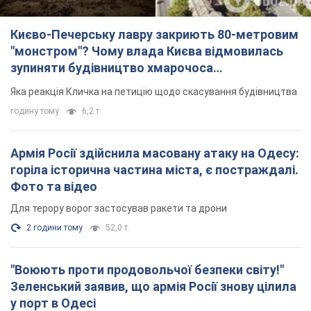
Києво-Печерську лавру закриють 80-метровим
"монстром"? Чому влада Києва відмовилась
зупиняти будівництво хмарочоса
"московського вірянина"
Яка реакція Кличка на петицію щодо скасування будівництва
годину тому
6,2 т.
Армія Росії здійснила масовану атаку на Одесу:
горіла історична частина міста, є постраждалі.
Фото та відео
Для терору ворог застосував ракети та дрони
2 години тому
52,0 т.
"Воюють проти продовольчої безпеки світу!"
Зеленський заявив, що армія Росії знову цілила
у порт в Одесі