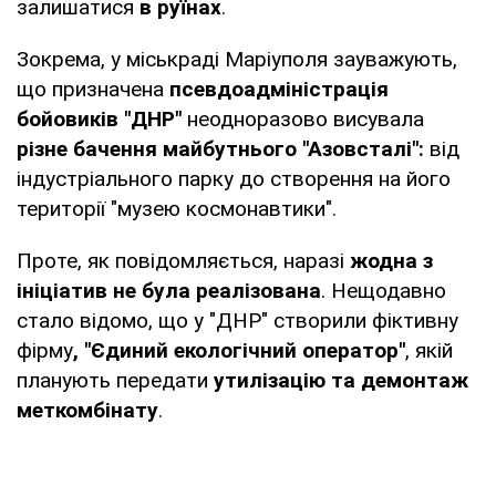
залишатися
в руїнах
.
Зокрема, у міськраді Маріуполя зауважують,
що призначена
псевдоадміністрація
бойовиків "ДНР"
неодноразово висувала
різне бачення майбутнього "Азовсталі":
від
індустріального парку до створення на його
території "музею космонавтики".
Проте, як повідомляється, наразі
жодна з
ініціатив не була реалізована
. Нещодавно
стало відомо, що у "ДНР" створили фіктивну
фірму
, "Єдиний екологічний оператор"
, якій
планують передати
утилізацію та демонтаж
меткомбінату
.