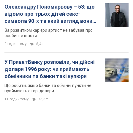
Олександру Пономарьову – 53: що
відомо про трьох дітей секс-
символа 90-х та який вигляд вони
мають
За розвитком кар'єри артист не забував про
особисте щастя
9 годин тому
8,4 т.
У ПриватБанку розповіли, чи дійсні
долари 1996 року: чи приймають
обмінники та банки такі купюри
Що робити, якщо банки та обмінні пункти не
приймають старі долари
11 годин тому
75,6 т.