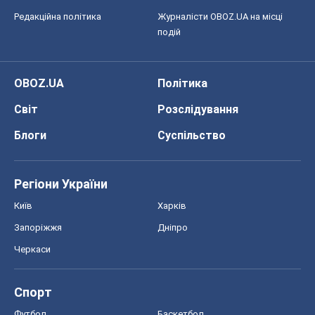
Редакційна політика
Журналісти OBOZ.UA на місці
подій
OBOZ.UA
Політика
Світ
Розслідування
Блоги
Суспільство
Регіони України
Київ
Харків
Запоріжжя
Дніпро
Черкаси
Спорт
Футбол
Баскетбол