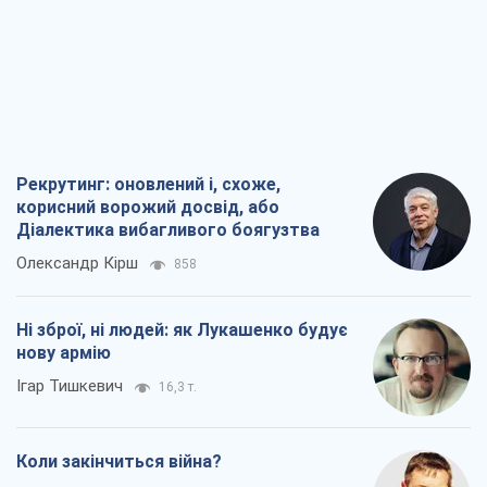
Рекрутинг: оновлений і, схоже,
корисний ворожий досвід, або
Діалектика вибагливого боягузтва
Олександр Кірш
858
Ні зброї, ні людей: як Лукашенко будує
нову армію
Ігар Тишкевич
16,3 т.
Коли закінчиться війна?