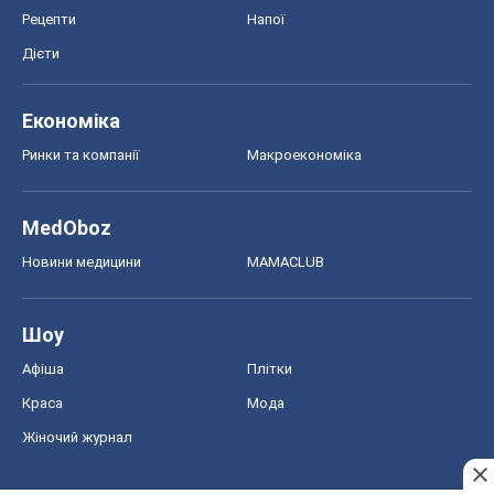
Рецепти
Напої
Дієти
Економіка
Ринки та компанії
Макроекономіка
MedOboz
Новини медицини
MAMACLUB
Шоу
Афіша
Плітки
Краса
Мода
Жіночий журнал