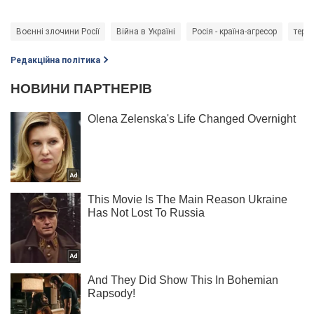
Воєнні злочини Росії
Війна в Україні
Росія - країна-агресор
теро
Редакційна політика