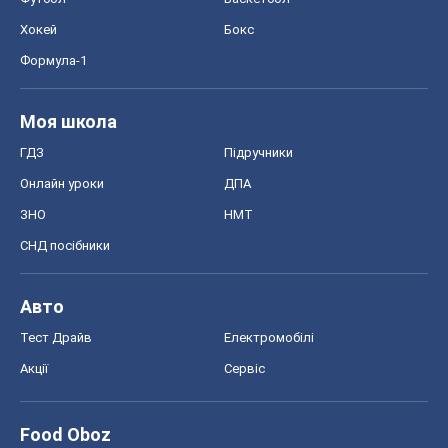
Хокей
Бокс
Формула-1
Моя школа
ГДЗ
Підручники
Онлайн уроки
ДПА
ЗНО
НМТ
СНД посібники
Авто
Тест Драйв
Електромобілі
Акції
Сервіс
Food Oboz