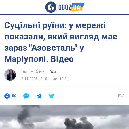
Суцільні руїни: у мережі
показали, який вигляд має
зараз "Азовсталь" у
Маріуполі. Відео
Ілля Рябінін
War
7.11.2025 12:18
17,2 т.
50
РУС