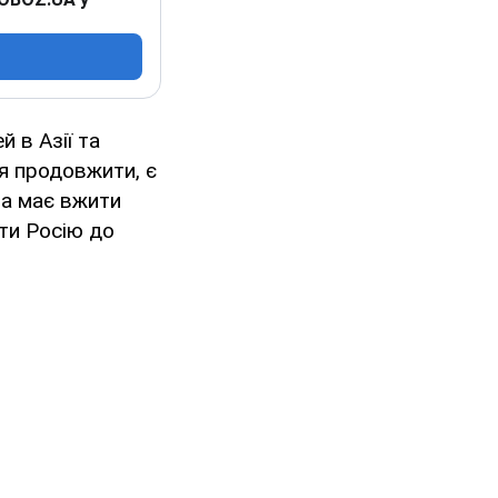
 в Азії та
я продовжити, є
та має вжити
ти Росію до