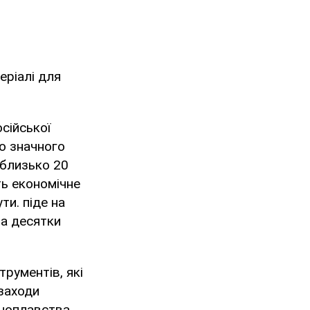
еріалі для
сійської
о значного
 близько 20
ть економічне
ти. піде на
на десятки
рументів, які
заходи
ноплавства.