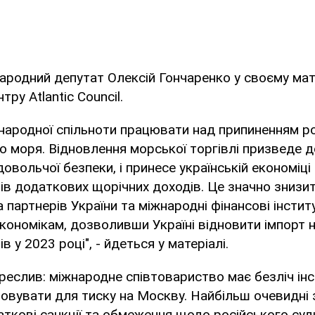
ародний депутат Олексій Гончаренко у своєму мат
тру Atlantic Council.
жнародної спільноти працювати над припиненням ро
 моря. Відновлення морської торгівлі призведе д
овольчої безпеки, і принесе українській економіці
ів додаткових щорічних доходів. Це значно знизи
партнерів України та міжнародні фінансові інститу
кономікам, дозволивши Україні відновити імпорт 
в у 2023 році", - йдеться у матеріалі.
реслив: міжнародне співтовариство має безліч інст
овувати для тиску на Москву. Найбільш очевидні 
ткові санкції та обмеження щодо російського суд