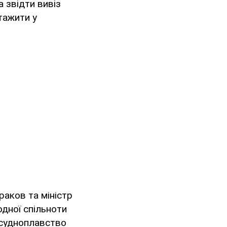
 звідти вивіз
тажити у
раков та міністр
дної спільноти
 судноплавство