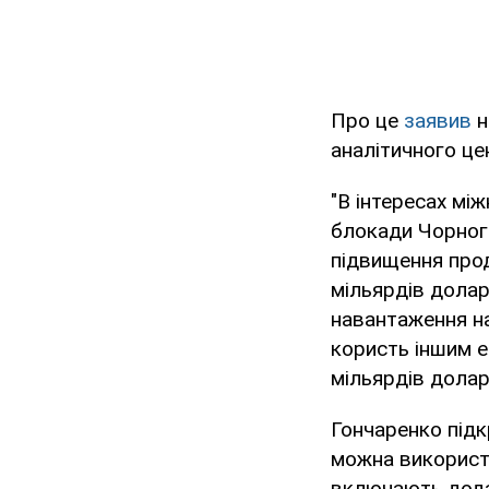
Про це
заявив
н
аналітичного цен
"В інтересах мі
блокади Чорного
підвищення прод
мільярдів долар
навантаження на 
користь іншим е
мільярдів доларі
Гончаренко підк
можна використ
включають дода