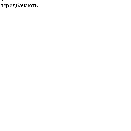
кі передбачають
тись