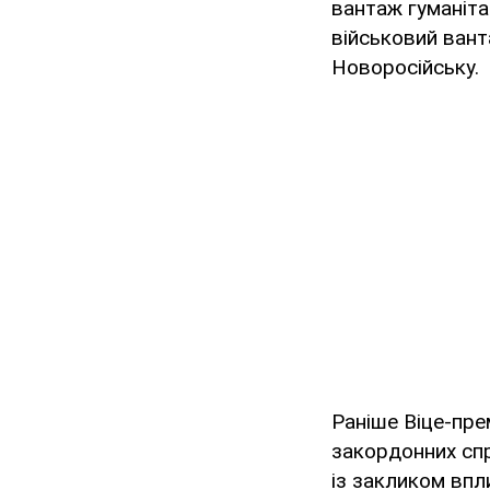
вантаж гуманіта
військовий вант
Новоросійську.
Раніше Віце-пре
закордонних спр
із закликом впл