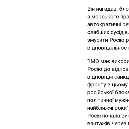
Він нагадав: бл
з морського пр
автократичні ре
слабших сусідів
змусити Росію р
відповідальност
"ІМО має викор
Росію до відпов
відповідні санк
фронту в цьому 
російської бло
політичної мужн
найближчі роки"
Росія почала ви
вантажів через п