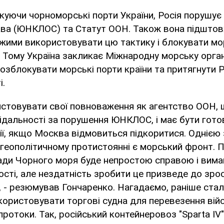
окуючи чорноморські порти України, Росія порушу
ава (ЮНКЛОС) та Статут ООН. Також вона підштовх
жими використовувати цю тактику і блокувати мо
. Тому Україна закликає Міжнародну морську орган
озблокувати морські порти країни та притягнути 
і.
истовувати свої повноваження як агентство ООН, 
ідальності за порушення ЮНКЛОС, і має бути гот
ції, якщо Москва відмовиться підкоритися. Однією з
геополітичному протистоянні є морський фронт. 
кади Чорного моря буде непростою справою і вима
ості, але нездатність зробити це призведе до зро
, - резюмував Гончаренко. Нагадаємо, раніше ста
користовувати торгові судна для перевезення вій
ротоки. Так, російський контейнеровоз "Sparta IV"