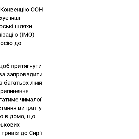
є Конвенцію ООН
ує інші
рські шляхи
ізацію (ІМО)
Росію до
щоб притягнути
ова запровадити
 багатьох ліній
Припинення
гатиме чималої
стання витрат у
ло відомо, що
ськових
 привіз до Сирії