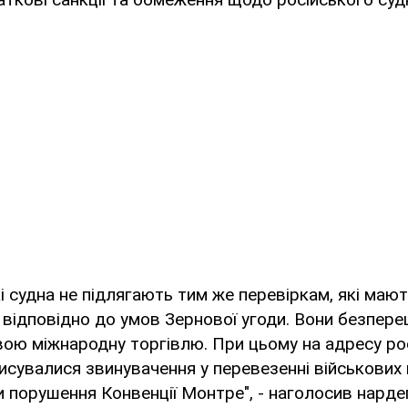
кі судна не підлягають тим же перевіркам, які маю
а відповідно до умов Зернової угоди. Вони безпер
ю міжнародну торгівлю. При цьому на адресу рос
сувалися звинувачення у перевезенні військових 
 порушення Конвенції Монтре", - наголосив нарде