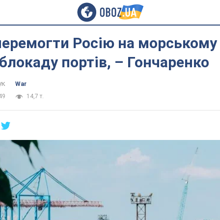
перемогти Росію на морському 
блокаду портів, – Гончаренко
ук
War
49
14,7 т.