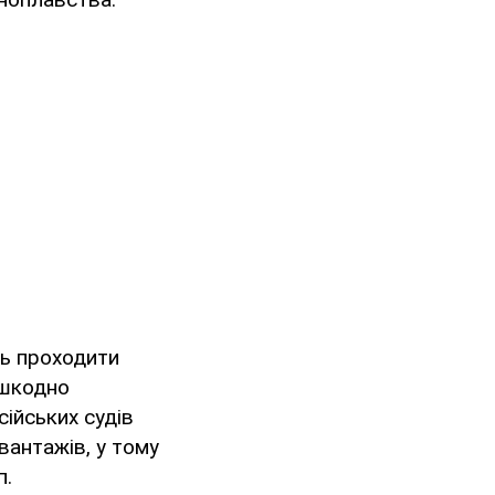
ть проходити
ешкодно
ійських судів
вантажів, у тому
п.