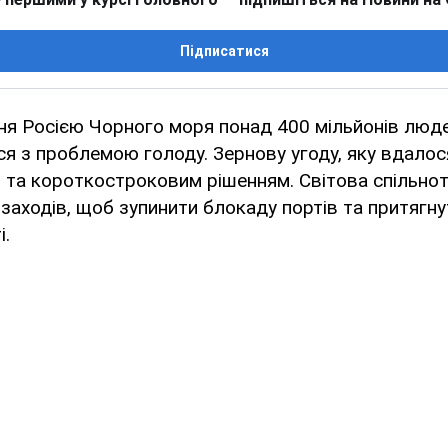
Підписатися
я Росією Чорного моря понад 400 мільйонів людей
ся з проблемою голоду. Зернову угоду, яку вдалос
 та короткостроковим рішенням. Світова спільно
заходів, щоб зупинити блокаду портів та притягну
і.