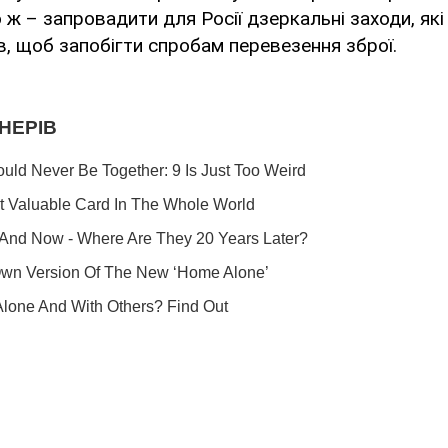
о ж – запровадити для Росії дзеркальні заходи, я
дів, щоб запобігти спробам перевезення зброї.
Ми в Telegram! Підписуйся! Читай тільки найкраще!
Підписатись
Підписа