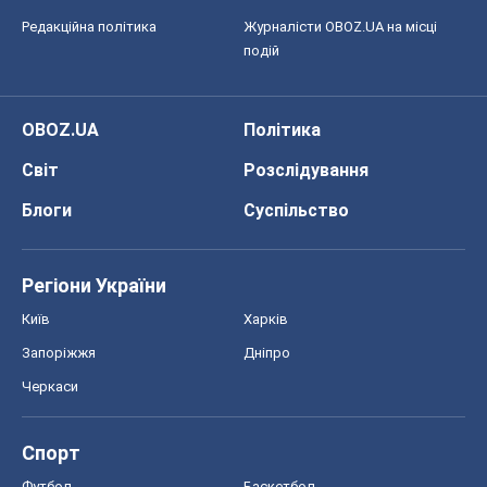
Редакційна політика
Журналісти OBOZ.UA на місці
подій
OBOZ.UA
Політика
Світ
Розслідування
Блоги
Суспільство
Регіони України
Київ
Харків
Запоріжжя
Дніпро
Черкаси
Спорт
Футбол
Баскетбол