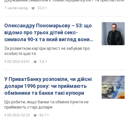
Державним символом є тільки перший куплет та приспів пісні
7 часов назад
32,0 т.
Олександру Пономарьову – 53: що
відомо про трьох дітей секс-
символа 90-х та який вигляд вони
мають
За розвитком кар'єри артист не забував про
особисте щастя
9.08.2026 04:01
9,8 т.
У ПриватБанку розповіли, чи дійсні
долари 1996 року: чи приймають
обмінники та банки такі купюри
Що робити, якщо банки та обмінні пункти не
приймають старі долари
9.08.2026 02:20
86,7 т.