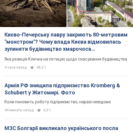
Києво-Печерську лавру закриють 80-метровим
"монстром"? Чому влада Києва відмовилась
зупиняти будівництво хмарочоса
"московського вірянина"
Яка реакція Кличка на петицію щодо скасування будівництва
4 часа назад
46,0 т.
Армія РФ знищила підприємство Kromberg &
Schubert у Житомирі. Фото
Коли поновить роботу підприємство, наразі невідомо
44 минуты назад
6,0 т.
МЗС Болгарії викликало українського посла