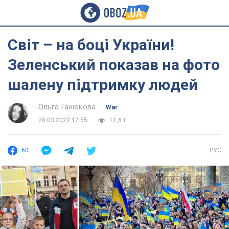
Світ – на боці України!
Зеленський показав на фото
шалену підтримку людей
Ольга Ганюкова
War
28.03.2022 17:55
11,6 т.
60
РУС