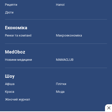
Рецепти
Напої
Дієти
Економіка
Ринки та компанії
Макроекономіка
MedOboz
Новини медицини
MAMACLUB
Шоу
Афіша
Плітки
Краса
Мода
Жіночий журнал