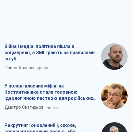
Війна і медіа: політика пішла в
соцмережі, а ЗМІ грають за правилами
ютуб
Павло Казарін
681
У полоні власних міфів: як
Костянтинівка стала головною
ідеологічною пасткою для російських
окупантів
Дмитро Снєгирьов
2,5 т.
Рекрутинг: оновлений і, схоже,
корисний ворожий досвід, або