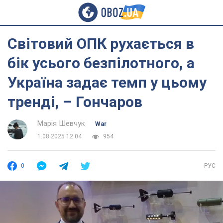
Світовий ОПК рухається в
бік усього безпілотного, а
Україна задає темп у цьому
тренді, – Гончаров
Марія Шевчук
War
1.08.2025 12:04
954
0
РУС