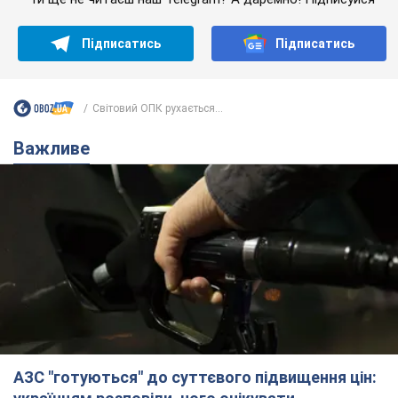
Підписатись
Підписатись
Світовий ОПК рухається...
Важливе
АЗС "готуються" до суттєвого підвищення цін: