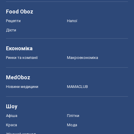
Food Oboz
Рецепти
Напої
Дієти
Економіка
Ринки та компанії
Макроекономіка
MedOboz
Новини медицини
MAMACLUB
Шоу
Афіша
Плітки
Краса
Мода