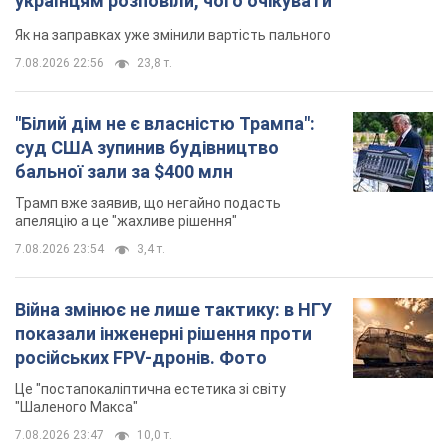
українцям розповіли, чого очікувати
Як на заправках уже змінили вартість пального
7.08.2026 22:56
23,8 т.
"Білий дім не є власністю Трампа":
суд США зупинив будівництво
бальної зали за $400 млн
Трамп вже заявив, що негайно подасть
апеляцію а це "жахливе рішення"
7.08.2026 23:54
3,4 т.
Війна змінює не лише тактику: в НГУ
показали інженерні рішення проти
російських FPV-дронів. Фото
Це "постапокаліптична естетика зі світу
"Шаленого Макса"
7.08.2026 23:47
10,0 т.