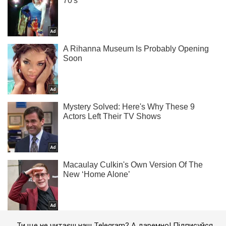
Ти ще не читаєш наш Telegram? А даремно! Підписуйся