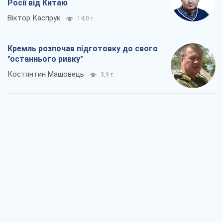
Дух Анкоріджа остаточно випарувався
Віктор Андрусів
5,8 т.
Війна і медіа: політика пішла в
соцмережі, а ЗМІ грають за правилами
ютуб
Павло Казарін
3,0 т.