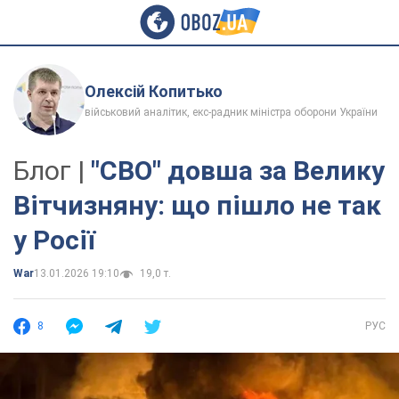
Олексій Копитько
військовий аналітик, екс-радник міністра оборони України
Блог |
"СВО" довша за Велику
Вітчизняну: що пішло не так
у Росії
War
13.01.2026 19:10
19,0 т.
8
РУС