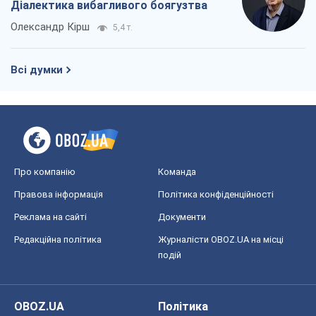
Правова інформація
Політика конфіденційності
Реклама на сайті
Документи
Редакційна політика
Журналісти OBOZ.UA на місці
подій
OBOZ.UA
Політика
Світ
Розслідування
Блоги
Суспільство
Регіони України
Київ
Харків
Запоріжжя
Дніпро
Черкаси