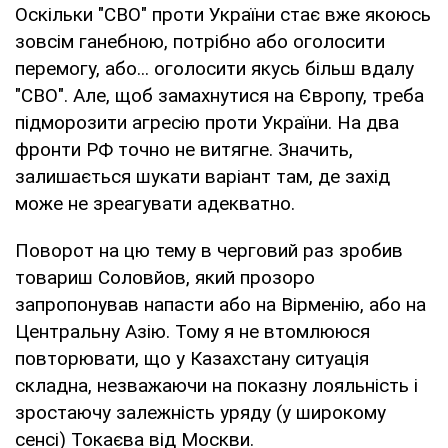
Оскільки "СВО" проти України стає вже якоюсь
зовсім ганебною, потрібно або оголосити
перемогу, або... оголосити якусь більш вдалу
"СВО". Але, щоб замахнутися на Європу, треба
підморозити агресію проти України. На два
фронти РФ точно не витягне. Значить,
залишається шукати варіант там, де захід
може не зреагувати адекватно.
Поворот на цю тему в черговий раз зробив
товариш Соловйов, який прозоро
запропонував напасти або на Вірменію, або на
Центральну Азію. Тому я не втомлююся
повторювати, що у Казахстану ситуація
складна, незважаючи на показну лояльність і
зростаючу залежність уряду (у широкому
сенсі) Токаєва від Москви.