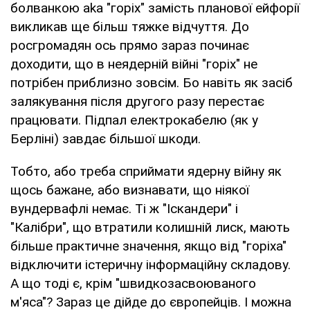
болванкою aka "горіх" замість планової ейфорії
викликав ще більш тяжке відчуття. До
росгромадян ось прямо зараз починає
доходити, що в неядерній війні "горіх" не
потрібен приблизно зовсім. Бо навіть як засіб
залякування після другого разу перестає
працювати. Підпал електрокабелю (як у
Берліні) завдає більшої шкоди.
Тобто, або треба сприймати ядерну війну як
щось бажане, або визнавати, що ніякої
вундервафлі немає. Ті ж "Іскандери" і
"Калібри", що втратили колишній лиск, мають
більше практичне значення, якщо від "горіха"
відключити істеричну інформаційну складову.
А що тоді є, крім "швидкозасвоюваного
м'яса"? Зараз це дійде до європейців. І можна