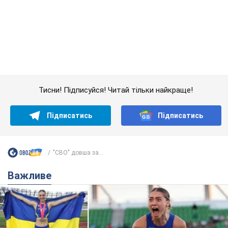
"СВО" довша за...
Важливе
Красуня зі Львова з рекордом виграла
історичну медаль для України на чемпіонаті
світу з легкої атлетики U20. Відео
Наша співвітчизниця блискуче виступила в Орегоні