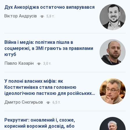
У полоні власних міфів: як
Костянтинівка стала головною
ідеологічною пасткою для російських
окупантів
Дмитро Снєгирьов
6,5 т.
Рекрутинг: оновлений і, схоже,
корисний ворожий досвід, або
Діалектика вибагливого боягузтва
Олександр Кірш
5,4 т.
Всі думки
Про компанію
Команда