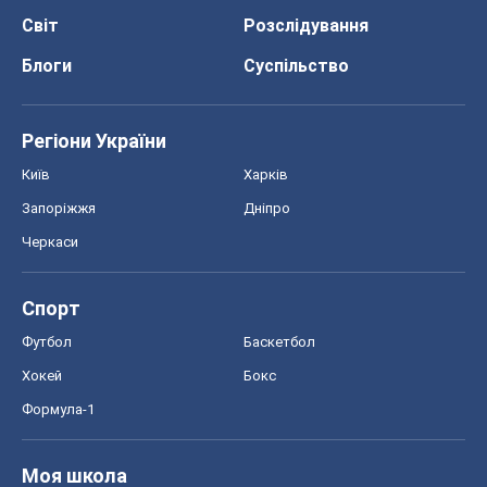
Спорт
Футбол
Баскетбол
Хокей
Бокс
Формула-1
Моя школа
ГДЗ
Підручники
Онлайн уроки
ДПА
ЗНО
НМТ
СНД посібники
Авто
Тест Драйв
Електромобілі
Акції
Сервіс