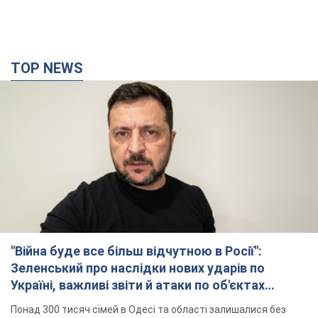
"Війна буде все більш відчутною в Росії":
Зеленський про наслідки нових ударів по
Україні, важливі звіти й атаки по об'єктах
ворога. Відео
Понад 300 тисяч сімей в Одесі та області залишалися без
електрики
10 часов назад
133,9 т.
"Вкрай прикро": Сибіга розкритикував ЮНІСЕФ
за заяву про загиблих дітей в Україні
Глава МЗС наголосив, що причиною загибелі українських
дітей є війна, яку розв'язала РФ
8 часов назад
8,4 т.
"Суттєві руйнування": Росія завдала