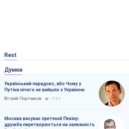
Український парадокс, або Чому у
Путіна нічого не вийшло з Україною
Віталій Портников
17,5 т.
Москва висуває претензії Пекіну:
дружба перетворюється на залежність
Росії від Китаю
Віктор Каспрук
14,0 т.
Кремль розпочав підготовку до свого
"останнього ривку"
Костянтин Машовець
3,9 т.