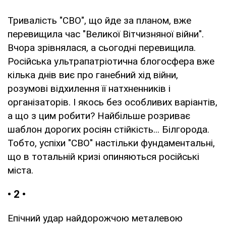
Тривалість "СВО", що йде за планом, вже
перевищила час "Великої Вітчизняної війни".
Вчора зрівнялася, а сьогодні перевищила.
Російська ультрапатріотична блогосфера вже
кілька днів виє про ганебний хід війни,
розумові відхилення її натхненників і
організаторів. І якось без особливих варіантів,
а що з цим робити? Найбільше розриває
шаблон дорогих росіян стійкість... Білгорода.
Тобто, успіхи "СВО" настільки фундаментальні,
що в тотальній кризі опиняються російські
міста.
• 2 •
Епічний удар найдорожчою металевою