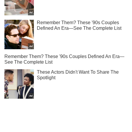
Тисни! Підписуйся! Читай тільки найкраще!
Підписатись
Підписатись