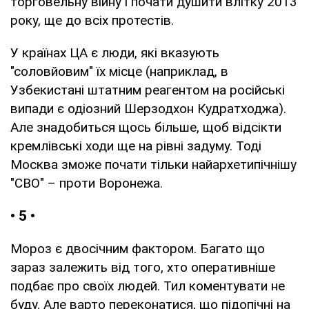
торговельну війну і почати душити влітку 2013
року, ще до всіх протестів.
У країнах ЦА є люди, які вказують
"соловйовим" їх місце (наприклад, в
Узбекистані штатним реагентом на російські
випади є одіозний Шерзодхон Кудратходжа).
Але знадобиться щось більше, щоб відсікти
кремлівські ходи ще на рівні задуму. Тоді
Москва зможе почати тільки найархетипічнішу
"СВО" – проти Воронежа.
• 5 •
Мороз є двосічним фактором. Багато що
зараз залежить від того, хто оперативніше
подбає про своїх людей. Тил коментувати не
буду. Але варто переконатися, що підопічні на