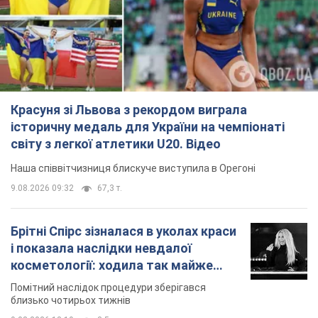
9.08.2026 09:32
67,3 т.
Брітні Спірс зізналася в уколах краси
і показала наслідки невдалої
косметології: ходила так майже
місяць
Помітний наслідок процедури зберігався
близько чотирьох тижнів
9.08.2026 13:19
3,5 т.
У 16–17 років могла цілий день не
їсти: українська модель Христина
Пономар розповіла про страшний бік
модельної кар’єри
Модель зізналася, які гонорари отримують її
колеги
9.08.2026 16:25
7,5 т.