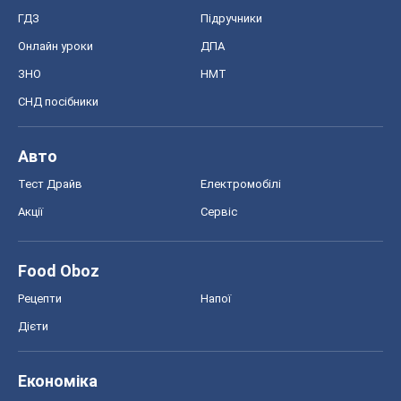
Food Oboz
Рецепти
Напої
Дієти
Економіка
Ринки та компанії
Макроекономіка
MedOboz
Новини медицини
MAMACLUB
Шоу
Афіша
Плітки
Краса
Мода