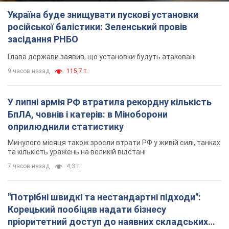
Україна буде знищувати пускові установки
російської балістики: Зеленський провів
засідання РНБО
Глава держави заявив, що установки будуть атаковані
9 часов назад
115,7 т.
У липні армія РФ втратила рекордну кількість
БпЛА, човнів і катерів: в Міноборони
оприлюднили статистику
Минулого місяця також зросли втрати РФ у живій силі, танках
та кількість уражень на великій відстані
7 часов назад
4,3 т.
"Потрібні швидкі та нестандартні підходи":
Корецький пообіцяв надати бізнесу
пріоритетний доступ до наявних складських