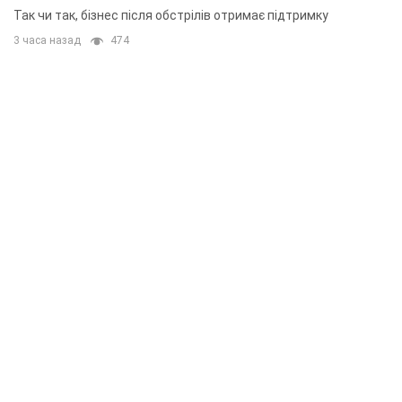
приміщень
Так чи так, бізнес після обстрілів отримає підтримку
3 часа назад
474