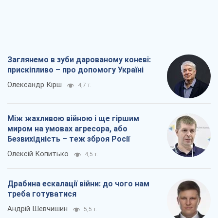
Заглянемо в зуби дарованому коневі:
прискіпливо – про допомогу Україні
Олександр Кірш
4,7 т.
Між жахливою війною і ще гіршим
миром на умовах агресора, або
Безвихідність – теж зброя Росії
Олексій Копитько
4,5 т.
Драбина ескалації війни: до чого нам
треба готуватися
Андрій Шевчишин
5,5 т.