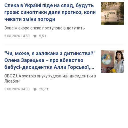
Спека в Україні піде на спад, будуть
грози: синоптики дали прогноз, коли
чекати зміни погоди
Зовсім скоро спека поступово відступить
5.08.2026 14:59
5,5 т.
"Чи, може, я залякана з дитинства?"
Олена Зарецька – про вбивство
бабусі-дисидентки Алли Горської,
критику Дмитра Стуса та втечу в
OBOZ.UA зустрів онуку художниці-дисидентки в
Португалію з 5 дітьми
Лісабоні
5.08.2026 04:00
25,7 т.