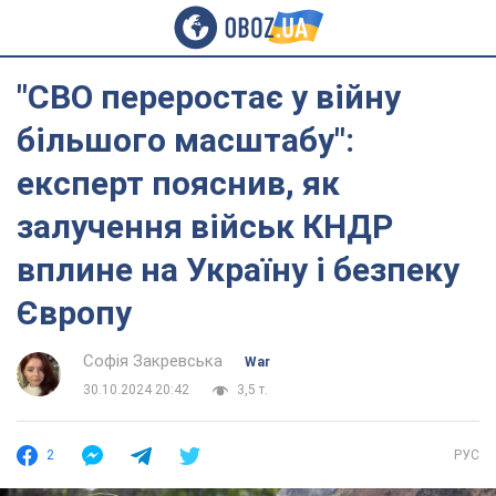
"СВО переростає у війну
більшого масштабу":
експерт пояснив, як
залучення військ КНДР
вплине на Україну і безпеку
Європу
Софія Закревська
War
30.10.2024 20:42
3,5 т.
2
РУС